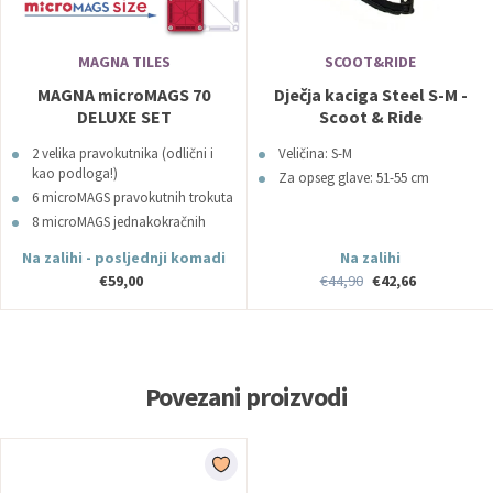
MAGNA TILES
SCOOT&RIDE
MAGNA microMAGS 70
Dječja kaciga Steel S-M -
DELUXE SET
Scoot & Ride
2 velika pravokutnika (odlični i
Veličina: S-M
kao podloga!)
Za opseg glave: 51-55 cm
6 microMAGS pravokutnih trokuta
8 microMAGS jednakokračnih
trokuta
Na zalihi - posljednji komadi
Na zalihi
14 microMAGS jednakostraničnih
€59,00
€44,90
€42,66
trokuta
40 microMAGS kvadrata
Povezani proizvodi