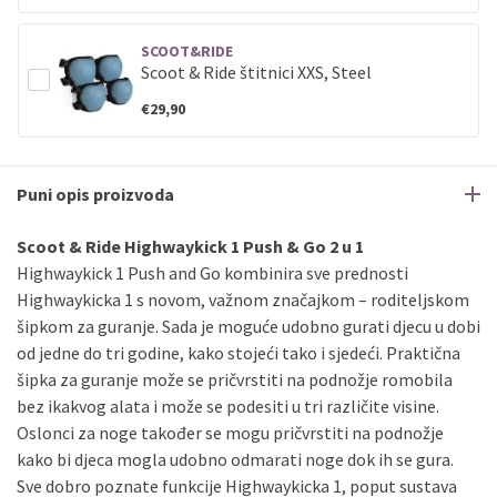
SCOOT&RIDE
Scoot & Ride štitnici XXS, Steel
€29,90
Puni opis proizvoda
Scoot & Ride Highwaykick 1 Push & Go 2 u 1
Highwaykick 1 Push and Go kombinira sve prednosti
Highwaykicka 1 s novom, važnom značajkom – roditeljskom
šipkom za guranje. Sada je moguće udobno gurati djecu u dobi
od jedne do tri godine, kako stojeći tako i sjedeći. Praktična
šipka za guranje može se pričvrstiti na podnožje romobila
bez ikakvog alata i može se podesiti u tri različite visine.
Oslonci za noge također se mogu pričvrstiti na podnožje
kako bi djeca mogla udobno odmarati noge dok ih se gura.
Sve dobro poznate funkcije Highwaykicka 1, poput sustava