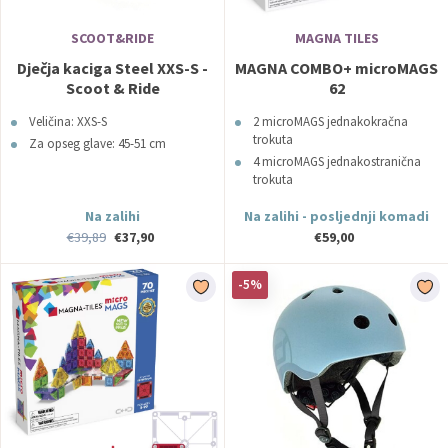
SCOOT&RIDE
MAGNA TILES
Dječja kaciga Steel XXS-S -
MAGNA COMBO+ microMAGS
Scoot & Ride
62
Veličina: XXS-S
2 microMAGS jednakokračna
trokuta
Za opseg glave: 45-51 cm
4 microMAGS jednakostranična
trokuta
8 microMAGS pravokutna trokuta
Na zalihi
Na zalihi - posljednji komadi
32 microMAGS kvadrata
€39,89
€37,90
€59,00
4 jednakokračna trokuta
12 kvadrata
-5%