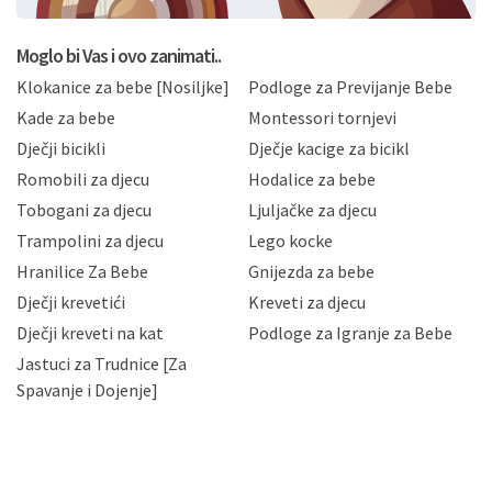
postupati sukladno Općoj uredbi o zaštiti podataka
koju možete pročitati ovdje, sukladno Politici
privatnosti i kolačića koju možete pročitati ovdje i
Moglo bi Vas i ovo zanimati..
sukladno drugim primjenjivim propisima Republike
Klokanice za bebe [Nosiljke]
Podloge za Previjanje Bebe
Hrvatske, a uvijek uz primjenu odgovarajućih tehničkih i
sigurnosnih mjera zaštite osobnih podataka od
Kade za bebe
Montessori tornjevi
neovlaštenog pristupa, zlouporabe, otkrivanja,
Dječji bicikli
Dječje kacige za bicikl
gubitka ili uništenja. Mae.hr štiti privatnost svojih
korisnika i posjetitelja web stranica, čuva povjerljivost
Romobili za djecu
Hodalice za bebe
Vaših osobnih podataka te omogućava pristup i
Tobogani za djecu
Ljuljačke za djecu
priopćavanje osobnih podataka samo onim svojim
zaposlenicima kojima su isti potrebni radi provedbe
Trampolini za djecu
Lego kocke
njihovih poslovnih aktivnosti, a trećim osobama samo u
Hranilice Za Bebe
Gnijezda za bebe
slučajevima koji su dozvoljeni zakonima. Napominjemo
da možete u svako doba, u potpunosti ili djelomice,
Dječji krevetići
Kreveti za djecu
bez naknade i objašnjenja odustati od dane privole i
Dječji kreveti na kat
Podloge za Igranje za Bebe
zatražiti prestanak aktivnosti obrade Vaših osobnih
Jastuci za Trudnice [Za
podataka. Opoziv privole možete podnijeti poštom na
gore navedenu adresu ili e-mailom na adresu:
Spavanje i Dojenje]