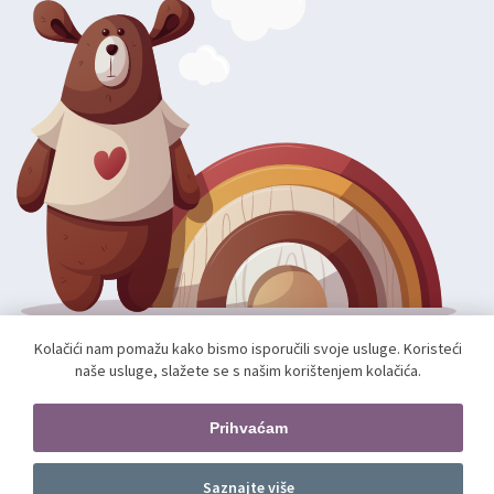
Kolačići nam pomažu kako bismo isporučili svoje usluge. Koristeći
Autorska prava; 2026 mae.hr. Sva prava pridržana.
naše usluge, slažete se s našim korištenjem kolačića.
Web shop izradio:
unamente.agency
Prihvaćam
Pratite nas
Saznajte više
Dodajte u košaricu