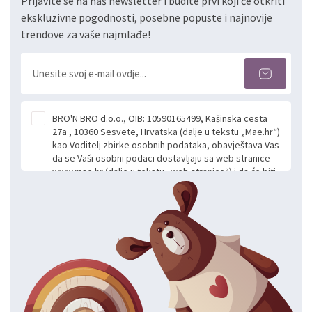
Prijavite se na naš newsletter i budite prvi koji će otkriti
ekskluzivne pogodnosti, posebne popuste i najnovije
trendove za vaše najmlađe!
BRO'N BRO d.o.o., OIB: 10590165499, Kašinska cesta
27a , 10360 Sesvete, Hrvatska (dalje u tekstu „Mae.hr“)
kao Voditelj zbirke osobnih podataka, obavještava Vas
da se Vaši osobni podaci dostavljaju sa web stranice
www.mae.hr (dalje u tekstu „web stranice“) i da će biti
obrađeni. Prihvaćanjem ove Izjave smatra se da
slobodno i izričito dajete privolu za prikupljanje i daljnju
obradu Vaših osobnih podataka koje ustupate Mae.hr
putem ovih web stranica u svrhu odgovora i daljnje
komunikacije na Vaš upit poslan kroz kontakt obrazac.
Radi se o dobrovoljnom davanju podataka te ovu
Izjavu niste dužni prihvatiti odnosno niste dužni unositi
svoje osobne podatke u jednu od prijavnih
formi/obrazaca dostupnih na ovim web stranicama.
BRO'N BRO d.o.o. će s Vašim osobnim podacima