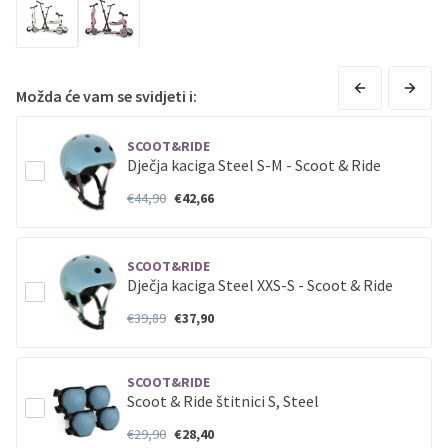
Erste
Master
do
12
rata
Erste
Visa
do
12
rata
Sve banke
Visa
Jednokratno
Možda će vam se svidjeti i:
Sve banke
Master
Jednokratno
SCOOT&RIDE
Sve banke
Maestro
Jednokratno
Dječja kaciga Steel S-M - Scoot & Ride
ECC
Discover
Jednokratno
€44,90
€42,66
SCOOT&RIDE
Dječja kaciga Steel XXS-S - Scoot & Ride
€39,89
€37,90
SCOOT&RIDE
Scoot & Ride štitnici S, Steel
€29,90
€28,40