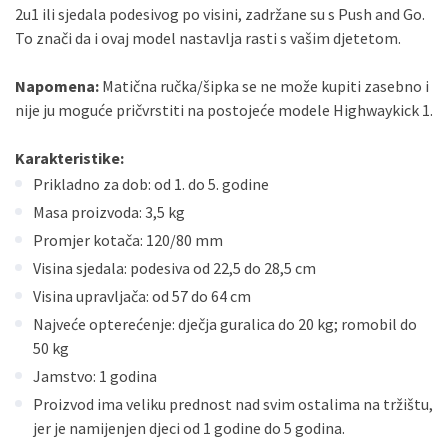
2u1 ili sjedala podesivog po visini, zadržane su s Push and Go.
To znači da i ovaj model nastavlja rasti s vašim djetetom.
Napomena:
Matična ručka/šipka se ne može kupiti zasebno i
nije ju moguće pričvrstiti na postojeće modele Highwaykick 1.
Karakteristike:
Prikladno za dob: od 1. do 5. godine
Masa proizvoda: 3,5 kg
Promjer kotača: 120/80 mm
Visina sjedala: podesiva od 22,5 do 28,5 cm
Visina upravljača: od 57 do 64 cm
Najveće opterećenje: dječja guralica do 20 kg; romobil do
50 kg
Jamstvo: 1 godina
Proizvod ima veliku prednost nad svim ostalima na tržištu,
jer je namijenjen djeci od 1 godine do 5 godina.