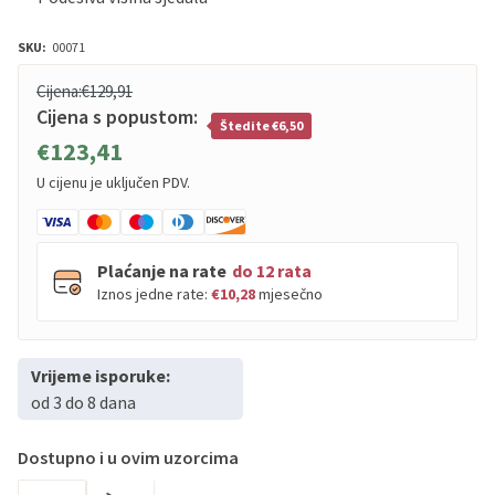
SKU:
00071
Cijena:
€129,91
Cijena s popustom:
Štedite €6,50
€123,41
U cijenu je uključen PDV.
Plaćanje na rate
do 12 rata
Iznos jedne rate:
€10,28
mjesečno
Vrijeme isporuke:
PBZ
Visa
do
12
rata
od 3 do 8 dana
PBZ
Visa Premium
do
12
rata
Erste
Diners
do
12
rata
Dostupno i u ovim uzorcima
Erste
Maestro
do
12
rata