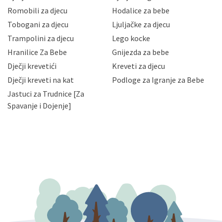
korisnika i posjetitelja web stranica, čuva povjerljivost
Romobili za djecu
Hodalice za bebe
Vaših osobnih podataka te omogućava pristup i
Tobogani za djecu
Ljuljačke za djecu
priopćavanje osobnih podataka samo onim svojim
zaposlenicima kojima su isti potrebni radi provedbe
Trampolini za djecu
Lego kocke
njihovih poslovnih aktivnosti, a trećim osobama samo u
Hranilice Za Bebe
Gnijezda za bebe
slučajevima koji su dozvoljeni zakonima. Napominjemo
da možete u svako doba, u potpunosti ili djelomice,
Dječji krevetići
Kreveti za djecu
bez naknade i objašnjenja odustati od dane privole i
Dječji kreveti na kat
Podloge za Igranje za Bebe
zatražiti prestanak aktivnosti obrade Vaših osobnih
Jastuci za Trudnice [Za
podataka. Opoziv privole možete podnijeti poštom na
gore navedenu adresu ili e-mailom na adresu:
Spavanje i Dojenje]