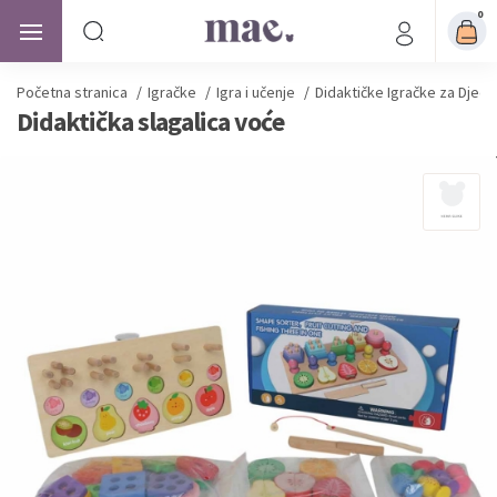
0
Početna stranica
/
Igračke
/
Igra i učenje
/
Didaktičke Igračke za Djecu
Didaktička slagalica voće