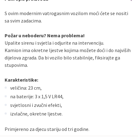
S ovim modernim vatrogasnim vozilom moći ćete se nositi
sa svim zadacima.
Požar u neboderu? Nema problema!
Upalite sirenu i svjetla i odjurite na intervenciju.
Kamion ima okretne ljestve kojima možete doći i do najviših
dijelova zgrada. Da bi vozilo bilo stabilnije, fiksirajte ga
stupovima.
Karakteristike:
veličina: 23 cm,
na baterije: 3 x 1,5 V LR44,
svjetlosni i zvučni efekti,
izvlačne, okretne ljestve.
Primjereno za djecu stariju od tri godine.