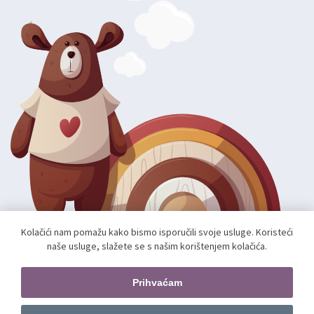
Kolačići nam pomažu kako bismo isporučili svoje usluge. Koristeći
naše usluge, slažete se s našim korištenjem kolačića.
Autorska prava; 2026 mae.hr. Sva prava pridržana.
Web shop izradio:
unamente.agency
Prihvaćam
Pratite nas