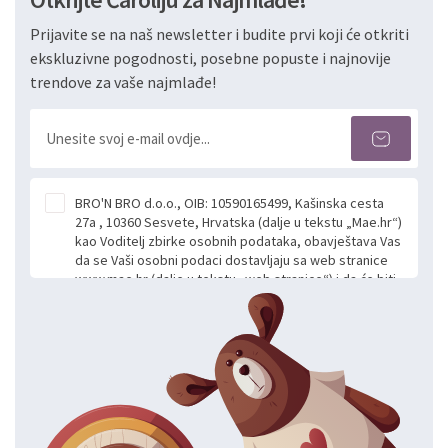
Prijavite se na naš newsletter i budite prvi koji će otkriti
ekskluzivne pogodnosti, posebne popuste i najnovije
trendove za vaše najmlađe!
BRO'N BRO d.o.o., OIB: 10590165499, Kašinska cesta
27a , 10360 Sesvete, Hrvatska (dalje u tekstu „Mae.hr“)
kao Voditelj zbirke osobnih podataka, obavještava Vas
da se Vaši osobni podaci dostavljaju sa web stranice
www.mae.hr (dalje u tekstu „web stranice“) i da će biti
obrađeni. Prihvaćanjem ove Izjave smatra se da
slobodno i izričito dajete privolu za prikupljanje i daljnju
obradu Vaših osobnih podataka koje ustupate Mae.hr
putem ovih web stranica u svrhu odgovora i daljnje
komunikacije na Vaš upit poslan kroz kontakt obrazac.
Radi se o dobrovoljnom davanju podataka te ovu
Izjavu niste dužni prihvatiti odnosno niste dužni unositi
svoje osobne podatke u jednu od prijavnih