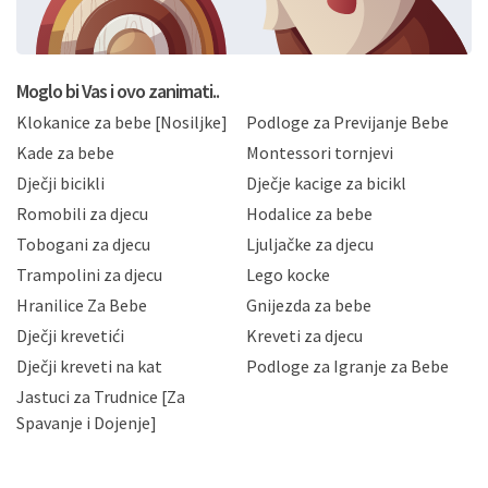
formi/obrazaca dostupnih na ovim web stranicama.
BRO'N BRO d.o.o. će s Vašim osobnim podacima
postupati sukladno Općoj uredbi o zaštiti podataka
koju možete pročitati ovdje, sukladno Politici
privatnosti i kolačića koju možete pročitati ovdje i
Moglo bi Vas i ovo zanimati..
sukladno drugim primjenjivim propisima Republike
Klokanice za bebe [Nosiljke]
Podloge za Previjanje Bebe
Hrvatske, a uvijek uz primjenu odgovarajućih tehničkih i
sigurnosnih mjera zaštite osobnih podataka od
Kade za bebe
Montessori tornjevi
neovlaštenog pristupa, zlouporabe, otkrivanja,
Dječji bicikli
Dječje kacige za bicikl
gubitka ili uništenja. Mae.hr štiti privatnost svojih
korisnika i posjetitelja web stranica, čuva povjerljivost
Romobili za djecu
Hodalice za bebe
Vaših osobnih podataka te omogućava pristup i
Tobogani za djecu
Ljuljačke za djecu
priopćavanje osobnih podataka samo onim svojim
zaposlenicima kojima su isti potrebni radi provedbe
Trampolini za djecu
Lego kocke
njihovih poslovnih aktivnosti, a trećim osobama samo u
Hranilice Za Bebe
Gnijezda za bebe
slučajevima koji su dozvoljeni zakonima. Napominjemo
da možete u svako doba, u potpunosti ili djelomice,
Dječji krevetići
Kreveti za djecu
bez naknade i objašnjenja odustati od dane privole i
Dječji kreveti na kat
Podloge za Igranje za Bebe
zatražiti prestanak aktivnosti obrade Vaših osobnih
Jastuci za Trudnice [Za
podataka. Opoziv privole možete podnijeti poštom na
gore navedenu adresu ili e-mailom na adresu:
Spavanje i Dojenje]