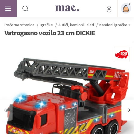
0
Početna stranica
/
Igračke
/
Autići, kamioni i alati
/
Kamioni igračke za
Vatrogasno vozilo 23 cm DICKIE