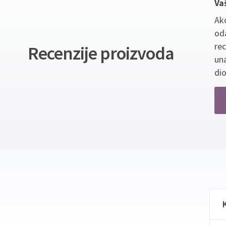
Va
Ako
oda
re
Recenzije proizvoda
un
dio