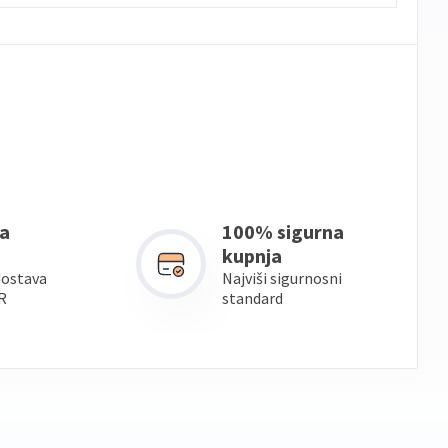
a
100% sigurna
kupnja
dostava
Najviši sigurnosni
R
standard