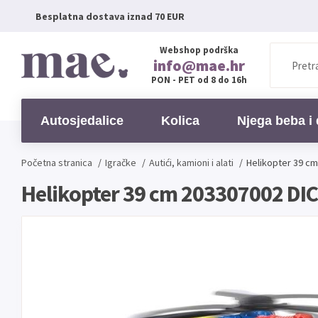
Besplatna dostava iznad 70 EUR
Webshop podrška
info@mae.hr
PON - PET od 8 do 16h
Autosjedalice
Kolica
Njega beba i 
Početna stranica
/
Igračke
/
Autići, kamioni i alati
/
Helikopter 39 cm
Helikopter 39 cm 203307002 DI