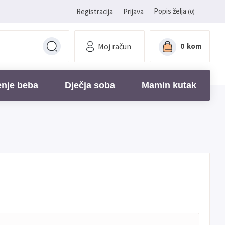
Popis želja
Registracija
Prijava
(0)
Moj račun
0
kom
enje beba
Dječja soba
Mamin kutak