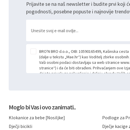
Prijavite se na naš newsletter i budite prvi koji ć
pogodnosti, posebne popuste i najnovije trendo
BRO'N BRO d.o.o., OIB: 10590165499, Kašinska cesta
(dalje u tekstu „Mae.hr“) kao Voditelj zbirke osobni
Vaši osobni podaci dostavljaju sa web stranice www.
stranice“) i da će biti obrađeni. Prihvaćanjem ove Izj
dajete privolu za prikupljanje i daljnju obradu Vaših
Mae.hr putem ovih web stranica u svrhu odgovora i da
poslan kroz kontakt obrazac. Radi se o dobrovoljno
niste dužni prihvatiti odnosno niste dužni unositi s
prijavnih formi/obrazaca dostupnih na ovim web str
Vašim osobnim podacima postupati sukladno Općoj ur
Moglo bi Vas i ovo zanimati..
možete pročitati ovdje, sukladno Politici privatnosti 
ovdje i sukladno drugim primjenjivim propisima Repub
Klokanice za bebe [Nosiljke]
Podloge za Pr
primjenu odgovarajućih tehničkih i sigurnosnih mjer
neovlaštenog pristupa, zlouporabe, otkrivanja, gubitka
Dječji bicikli
Dječje kacige z
privatnost svojih korisnika i posjetitelja web stranic