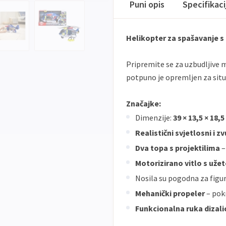
Puni opis
Specifikac
Helikopter za spašavanje s 
Pripremite se za uzbudljive m
potpuno je opremljen za situa
Značajke:
Dimenzije:
39 × 13,5 × 18,
Realistični svjetlosni i zv
Dva topa s projektilima
–
Motorizirano vitlo s uže
Nosila su pogodna za figur
Mehanički propeler
– pok
Funkcionalna ruka dizali