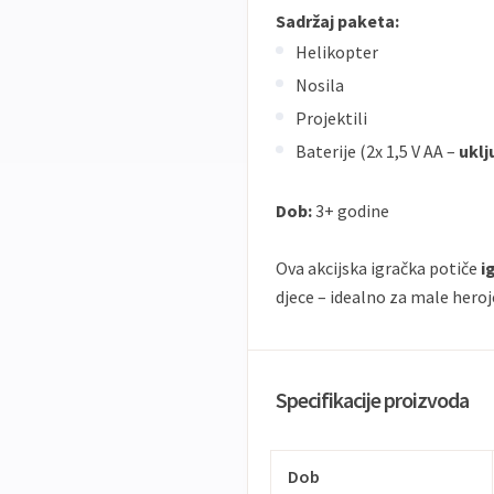
Sadržaj paketa:
Helikopter
Nosila
Projektili
Baterije (2x 1,5 V AA –
uklj
Dob:
3+ godine
Ova akcijska igračka potiče
i
djece – idealno za male heroj
Specifikacije proizvoda
Dob