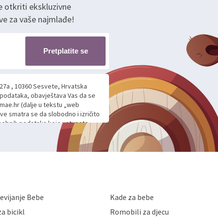
e otkriti ekskluzivne
ve za vaše najmlađe!
Pretplatite se
 27a , 10360 Sesvete, Hrvatska
h podataka, obavještava Vas da se
mae.hr (dalje u tekstu „web
ave smatra se da slobodno i izričito
 osobnih podataka koje ustupate
ljnje komunikacije na Vaš upit
m davanju podataka te ovu Izjavu
voje osobne podatke u jednu od
anicama. BRO'N BRO d.o.o. će s
edbi o zaštiti podataka koju
i kolačića koju možete pročitati
like Hrvatske, a uvijek uz
evijanje Bebe
Kade za bebe
a zaštite osobnih podataka od
 ili uništenja. Mae.hr štiti
a bicikl
Romobili za djecu
a, čuva povjerljivost Vaših osobnih