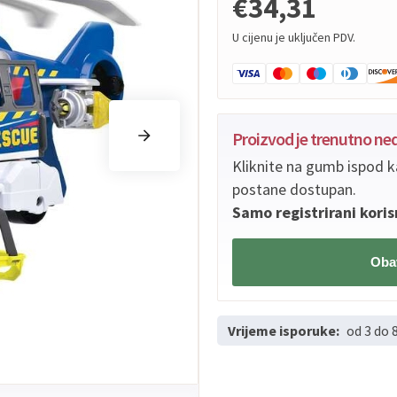
€34,31
U cijenu je uključen PDV.
Proizvod je trenutno n
Kliknite na gumb ispod k
postane dostupan.
Samo registrirani koris
Obav
Vrijeme isporuke:
od 3 do 