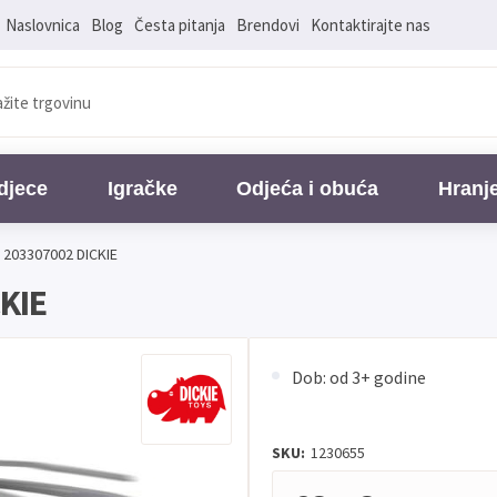
Naslovnica
Blog
Česta pitanja
Brendovi
Kontaktirajte nas
djece
Igračke
Odjeća i obuća
Hranj
 203307002 DICKIE
CKIE
Dob: od 3+ godine
SKU:
1230655