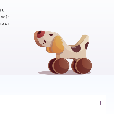
a u
. Vaša
že da