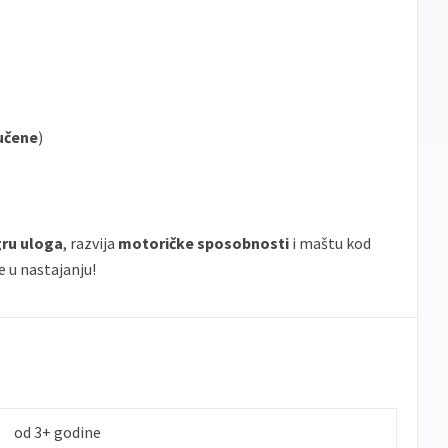
učene
)
gru uloga
, razvija
motoričke sposobnosti
i maštu kod
e u nastajanju!
od 3+ godine