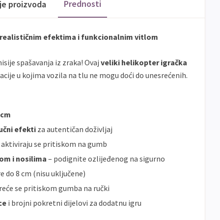
Prednosti
ije proizvoda
realističnim efektima i funkcionalnim vitlom
isije spašavanja iz zraka! Ovaj
veliki helikopter igračka
cije u kojima vozila na tlu ne mogu doći do unesrećenih.
5 cm
učni efekti
za autentičan doživljaj
 aktiviraju se pritiskom na gumb
tom i nosilima
– podignite ozlijeđenog na sigurno
e do 8 cm (nisu uključene)
reće se pritiskom gumba na ručki
ce
i brojni pokretni dijelovi za dodatnu igru