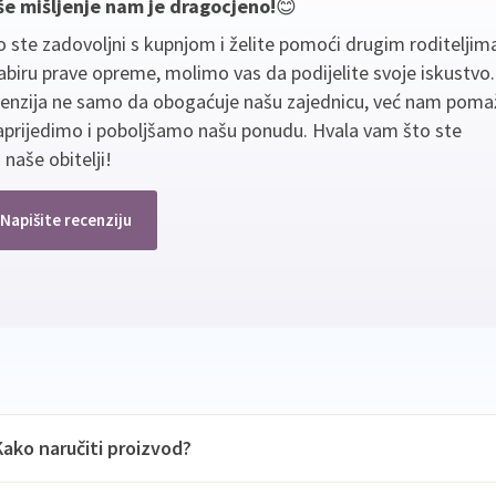
še mišljenje nam je dragocjeno!
😊
 ste zadovoljni s kupnjom i želite pomoći drugim roditeljim
biru prave opreme, molimo vas da podijelite svoje iskustvo
cenzija ne samo da obogaćuje našu zajednicu, već nam poma
aprijedimo i poboljšamo našu ponudu. Hvala vam što ste
 naše obitelji!
Napišite recenziju
Kako naručiti proizvod?