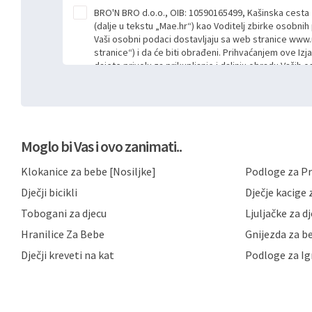
BRO'N BRO d.o.o., OIB: 10590165499, Kašinska cesta
(dalje u tekstu „Mae.hr“) kao Voditelj zbirke osobni
Vaši osobni podaci dostavljaju sa web stranice www.
stranice“) i da će biti obrađeni. Prihvaćanjem ove Izj
dajete privolu za prikupljanje i daljnju obradu Vaših
Mae.hr putem ovih web stranica u svrhu odgovora i da
poslan kroz kontakt obrazac. Radi se o dobrovoljno
niste dužni prihvatiti odnosno niste dužni unositi s
prijavnih formi/obrazaca dostupnih na ovim web str
Vašim osobnim podacima postupati sukladno Općoj ur
Moglo bi Vas i ovo zanimati..
možete pročitati ovdje, sukladno Politici privatnosti 
ovdje i sukladno drugim primjenjivim propisima Repub
Klokanice za bebe [Nosiljke]
Podloge za Pr
primjenu odgovarajućih tehničkih i sigurnosnih mjer
neovlaštenog pristupa, zlouporabe, otkrivanja, gubitka
Dječji bicikli
Dječje kacige z
privatnost svojih korisnika i posjetitelja web stranic
podataka te omogućava pristup i priopćavanje osob
Tobogani za djecu
Ljuljačke za d
zaposlenicima kojima su isti potrebni radi provedbe n
Hranilice Za Bebe
Gnijezda za b
trećim osobama samo u slučajevima koji su dozvolj
možete u svako doba, u potpunosti ili djelomice, be
Dječji kreveti na kat
Podloge za Ig
dane privole i zatražiti prestanak aktivnosti obrade
privole možete podnijeti poštom na gore navedenu a