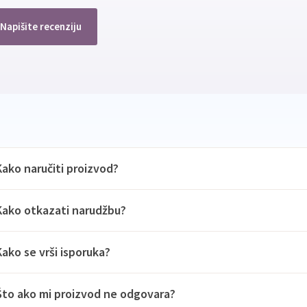
Napišite recenziju
Kako naručiti proizvod?
Kako otkazati narudžbu?
Kako se vrši isporuka?
Što ako mi proizvod ne odgovara?