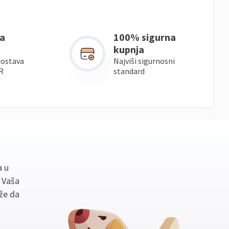
a
100% sigurna
kupnja
dostava
Najviši sigurnosni
R
standard
a u
. Vaša
že da