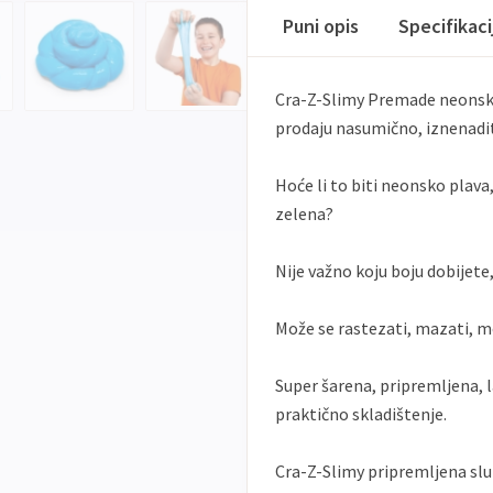
Puni opis
Specifikac
Cra-Z-Slimy Premade neonska 
prodaju nasumično, iznenadit
Hoće li to biti neonsko plav
zelena?
Nije važno koju boju dobijete
Može se rastezati, mazati, mo
Super šarena, pripremljena, l
praktično skladištenje.
Cra-Z-Slimy pripremljena sluz