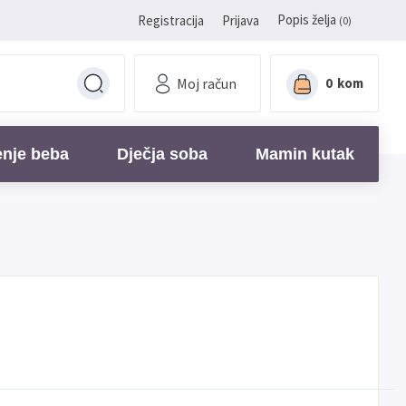
Popis želja
Registracija
Prijava
(0)
Moj račun
0
kom
enje beba
Dječja soba
Mamin kutak