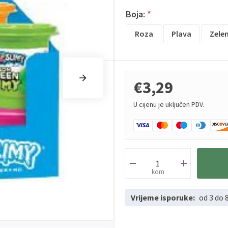
Boja:
*
Roza
Plava
Zele
€3,29
U cijenu je uključen PDV.
kom
Vrijeme isporuke:
od 3 do 