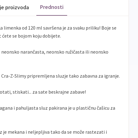
Prednosti
ije proizvoda
limenka od 120 ml savršena je za svaku priliku! Boje se
 ćete se bojom koju dobijete.
a, neonsko narančasta, neonsko ružičasta ili neonsko
, Cra-Z-Slimy pripremljena sluzje tako zabavna za igranje.
tati, stiskati... za sate beskrajne zabave!
agana i pahuljasta sluz pakirana je u plastičnu čašicu za
 je mekana i neljepljiva tako da se može rastezati i