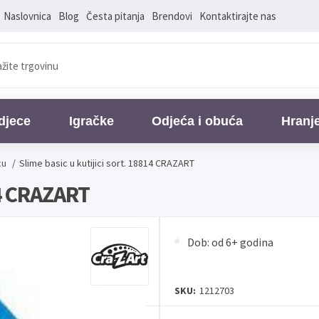
Naslovnica
Blog
Česta pitanja
Brendovi
Kontaktirajte nas
djece
Igračke
Odjeća i obuća
Hranj
cu
/
Slime basic u kutijici sort. 18814 CRAZART
14 CRAZART
Dob: od 6+ godina
SKU:
1212703