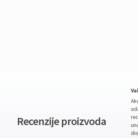
Va
Ako
oda
re
Recenzije proizvoda
un
dio