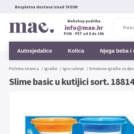
Besplatna dostava iznad 70 EUR
Webshop podrška
info@mae.hr
PON - PET od 8 do 16h
Autosjedalice
Kolica
Njega beba i 
Početna stranica
/
Igračke
/
Igra i učenje
/
Kreativne igračke za dje
Slime basic u kutijici sort. 188