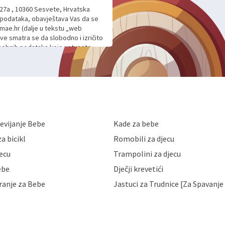
 27a , 10360 Sesvete, Hrvatska
h podataka, obavještava Vas da se
mae.hr (dalje u tekstu „web
ave smatra se da slobodno i izričito
 osobnih podataka koje ustupate
ljnje komunikacije na Vaš upit
m davanju podataka te ovu Izjavu
voje osobne podatke u jednu od
anicama. BRO'N BRO d.o.o. će s
edbi o zaštiti podataka koju
i kolačića koju možete pročitati
like Hrvatske, a uvijek uz
evijanje Bebe
Kade za bebe
a zaštite osobnih podataka od
 ili uništenja. Mae.hr štiti
a bicikl
Romobili za djecu
a, čuva povjerljivost Vaših osobnih
nih podataka samo onim svojim
jecu
Trampolini za djecu
jihovih poslovnih aktivnosti, a
ebe
Dječji krevetići
eni zakonima. Napominjemo da
z naknade i objašnjenja odustati od
ranje za Bebe
Jastuci za Trudnice [Za Spavanje 
 Vaših osobnih podataka. Opoziv
dresu ili e-mailom na adresu: