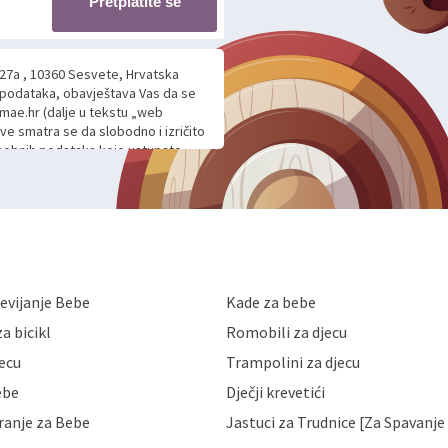
Pretplatite se
 27a , 10360 Sesvete, Hrvatska
h podataka, obavještava Vas da se
mae.hr (dalje u tekstu „web
ave smatra se da slobodno i izričito
 osobnih podataka koje ustupate
ljnje komunikacije na Vaš upit
m davanju podataka te ovu Izjavu
voje osobne podatke u jednu od
anicama. BRO'N BRO d.o.o. će s
edbi o zaštiti podataka koju
i kolačića koju možete pročitati
like Hrvatske, a uvijek uz
evijanje Bebe
Kade za bebe
a zaštite osobnih podataka od
 ili uništenja. Mae.hr štiti
a bicikl
Romobili za djecu
a, čuva povjerljivost Vaših osobnih
nih podataka samo onim svojim
jecu
Trampolini za djecu
jihovih poslovnih aktivnosti, a
ebe
Dječji krevetići
eni zakonima. Napominjemo da
z naknade i objašnjenja odustati od
ranje za Bebe
Jastuci za Trudnice [Za Spavanje 
 Vaših osobnih podataka. Opoziv