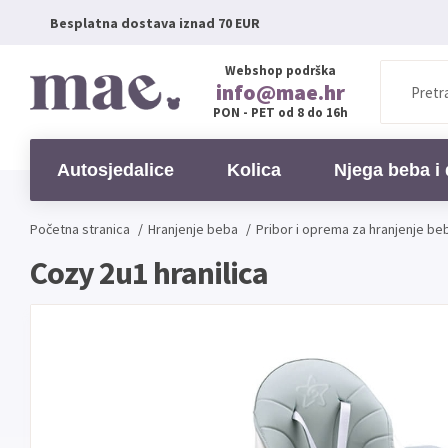
Besplatna dostava iznad 70 EUR
Webshop podrška
info@mae.hr
PON - PET od 8 do 16h
Autosjedalice
Kolica
Njega beba i 
Početna stranica
/
Hranjenje beba
/
Pribor i oprema za hranjenje be
Cozy 2u1 hranilica