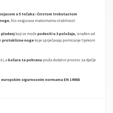
pojasom u 5 točaka
i
čvrstom trokutastom
 noge
, što osigurava maksimalnu stabilnost.
i pladanj
koji se može
podesiti u 3 položaja
, izrađen od
te
protuklizne noge
koje sprječavaju pomicanje tijekom
sti, a
košara za pohranu
pruža dodatni prostor za dječje
s
europskim sigurnosnim normama EN 14988
.