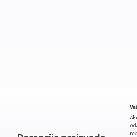
Va
Ako
oda
re