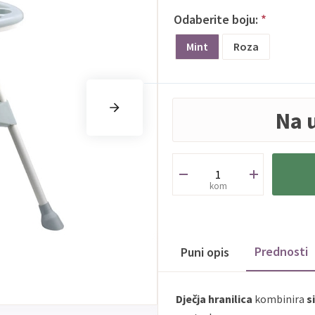
Odaberite boju:
*
Mint
Roza
Na 
kom
Prednosti
Puni opis
Dječja hranilica
kombinira
s