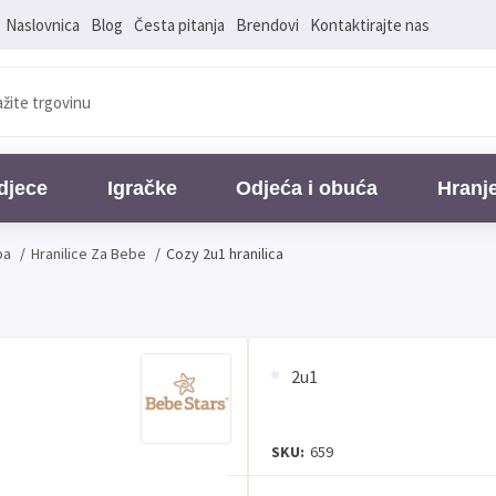
Naslovnica
Blog
Česta pitanja
Brendovi
Kontaktirajte nas
djece
Igračke
Odjeća i obuća
Hranj
ba
/
Hranilice Za Bebe
/
Cozy 2u1 hranilica
2u1
SKU:
659