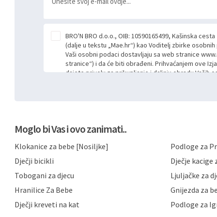
BRO'N BRO d.o.o., OIB: 10590165499, Kašinska cesta
(dalje u tekstu „Mae.hr“) kao Voditelj zbirke osobni
Vaši osobni podaci dostavljaju sa web stranice www.
stranice“) i da će biti obrađeni. Prihvaćanjem ove Izj
dajete privolu za prikupljanje i daljnju obradu Vaših
Mae.hr putem ovih web stranica u svrhu odgovora i da
poslan kroz kontakt obrazac. Radi se o dobrovoljno
niste dužni prihvatiti odnosno niste dužni unositi s
prijavnih formi/obrazaca dostupnih na ovim web str
Vašim osobnim podacima postupati sukladno Općoj ur
Moglo bi Vas i ovo zanimati..
možete pročitati ovdje, sukladno Politici privatnosti 
ovdje i sukladno drugim primjenjivim propisima Repub
Klokanice za bebe [Nosiljke]
Podloge za Pr
primjenu odgovarajućih tehničkih i sigurnosnih mjer
neovlaštenog pristupa, zlouporabe, otkrivanja, gubitka
Dječji bicikli
Dječje kacige z
privatnost svojih korisnika i posjetitelja web stranic
podataka te omogućava pristup i priopćavanje osob
Tobogani za djecu
Ljuljačke za d
zaposlenicima kojima su isti potrebni radi provedbe n
Hranilice Za Bebe
Gnijezda za b
trećim osobama samo u slučajevima koji su dozvolj
možete u svako doba, u potpunosti ili djelomice, be
Dječji kreveti na kat
Podloge za Ig
dane privole i zatražiti prestanak aktivnosti obrade