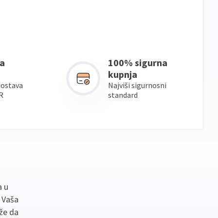
a
100% sigurna
kupnja
dostava
Najviši sigurnosni
R
standard
a u
. Vaša
že da