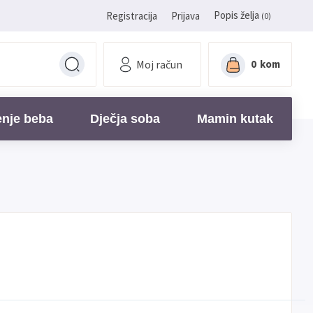
Popis želja
Registracija
Prijava
(0)
Moj račun
0
kom
enje beba
Dječja soba
Mamin kutak