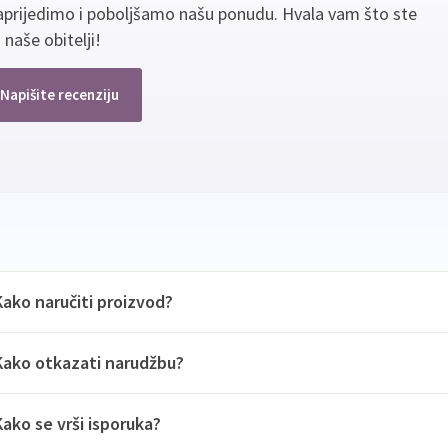
aprijedimo i poboljšamo našu ponudu. Hvala vam što ste
 naše obitelji!
Napišite recenziju
Kako naručiti proizvod?
Kako otkazati narudžbu?
Kako se vrši isporuka?