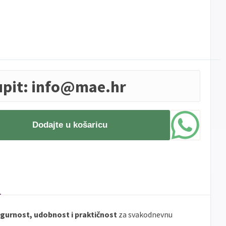
upit:
info@mae.hr
Dodajte u košaricu
igurnost, udobnost i praktičnost
za svakodnevnu