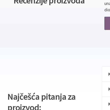
Recenzije proizvoda
un
dio
Najčešća pitanja za
proizvod: