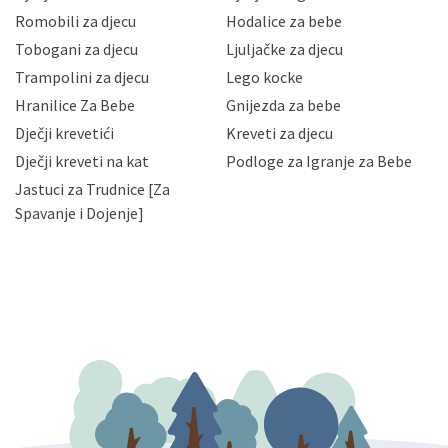
korisnika i posjetitelja web stranica, čuva povjerljivost
Romobili za djecu
Hodalice za bebe
Vaših osobnih podataka te omogućava pristup i
Tobogani za djecu
Ljuljačke za djecu
priopćavanje osobnih podataka samo onim svojim
zaposlenicima kojima su isti potrebni radi provedbe
Trampolini za djecu
Lego kocke
njihovih poslovnih aktivnosti, a trećim osobama samo u
Hranilice Za Bebe
Gnijezda za bebe
slučajevima koji su dozvoljeni zakonima. Napominjemo
da možete u svako doba, u potpunosti ili djelomice,
Dječji krevetići
Kreveti za djecu
bez naknade i objašnjenja odustati od dane privole i
Dječji kreveti na kat
Podloge za Igranje za Bebe
zatražiti prestanak aktivnosti obrade Vaših osobnih
Jastuci za Trudnice [Za
podataka. Opoziv privole možete podnijeti poštom na
gore navedenu adresu ili e-mailom na adresu:
Spavanje i Dojenje]