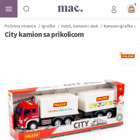
0
Početna stranica
/
Igračke
/
Autići, kamioni i alati
/
Kamioni igračke za
City kamion sa prikolicom