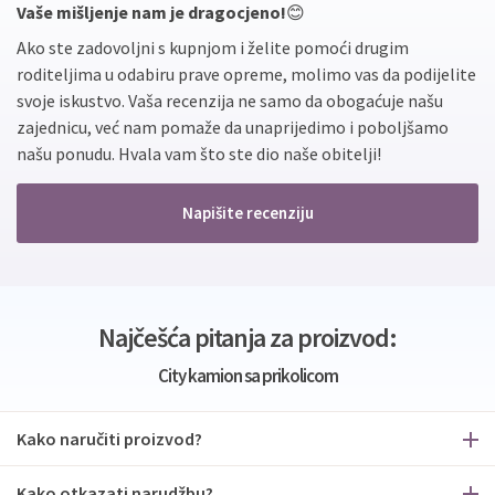
Vaše mišljenje nam je dragocjeno!
😊
Ako ste zadovoljni s kupnjom i želite pomoći drugim
roditeljima u odabiru prave opreme, molimo vas da podijelite
svoje iskustvo. Vaša recenzija ne samo da obogaćuje našu
zajednicu, već nam pomaže da unaprijedimo i poboljšamo
našu ponudu. Hvala vam što ste dio naše obitelji!
Napišite recenziju
Najčešća pitanja za proizvod:
City kamion sa prikolicom
Kako naručiti proizvod?
Kako otkazati narudžbu?