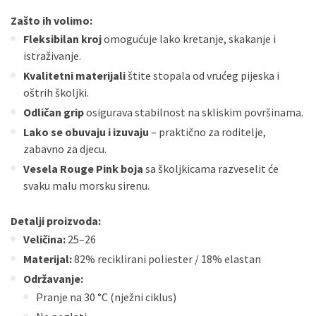
Zašto ih volimo:
Fleksibilan kroj
omogućuje lako kretanje, skakanje i
istraživanje.
Kvalitetni materijali
štite stopala od vrućeg pijeska i
oštrih školjki.
Odličan grip
osigurava stabilnost na skliskim površinama.
Lako se obuvaju i izuvaju
– praktično za roditelje,
zabavno za djecu.
Vesela Rouge Pink boja
sa školjkicama razveselit će
svaku malu morsku sirenu.
Detalji proizvoda:
Veličina:
25–26
Materijal:
82% reciklirani poliester / 18% elastan
Održavanje:
Pranje na 30 °C (nježni ciklus)