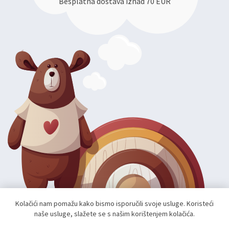
Besplatna dostava iznad 70 EUR
Kolačići nam pomažu kako bismo isporučili svoje usluge. Koristeći
naše usluge, slažete se s našim korištenjem kolačića.
Autorska prava; 2026 mae.hr. Sva prava pridržana.