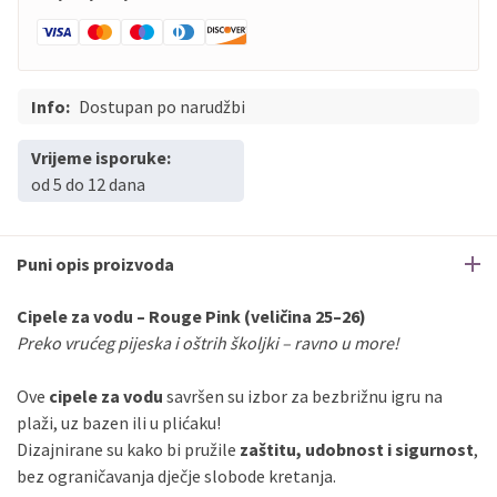
Info:
Dostupan po narudžbi
Vrijeme isporuke:
od 5 do 12 dana
Puni opis proizvoda
Cipele za vodu – Rouge Pink (veličina 25–26)
Preko vrućeg pijeska i oštrih školjki – ravno u more!
Ove
cipele za vodu
savršen su izbor za bezbrižnu igru na
plaži, uz bazen ili u plićaku!
Dizajnirane su kako bi pružile
zaštitu, udobnost i sigurnost
,
bez ograničavanja dječje slobode kretanja.