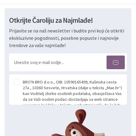
Otkrijte Čaroliju za Najmlađe!
Prijavite se na naš newsletter i budite prvi koji će otkriti
ekskluzivne pogodnosti, posebne popuste i najnovije
trendove za vaše najmlađe!
BRO'N BRO d.o.o., OIB: 10590165499, Kašinska cesta
27a , 10360 Sesvete, Hrvatska (dalje u tekstu „Mae.hr“)
kao Voditelj zbirke osobnih podataka, obavještava Vas
da se Vaši osobni podaci dostavljaju sa web stranice
www.mae.hr (dalje u tekstu „web stranice“) i da će biti
obrađeni. Prihvaćanjem ove Izjave smatra se da
slobodno i izričito dajete privolu za prikupljanje i daljnju
obradu Vaših osobnih podataka koje ustupate Mae.hr
putem ovih web stranica u svrhu odgovora i daljnje
komunikacije na Vaš upit poslan kroz kontakt obrazac.