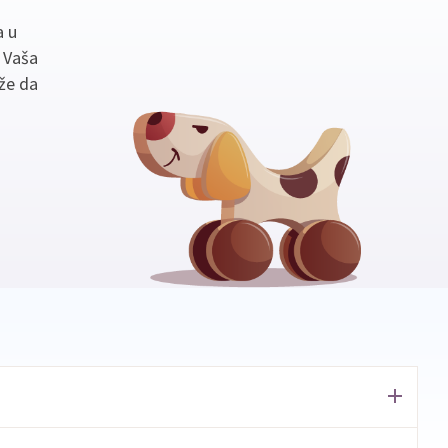
a u
. Vaša
že da