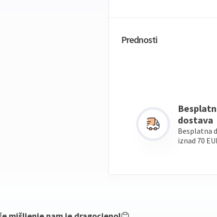
Prednosti
Besplatn
dostava
Besplatna 
iznad 70 EU
še mišljenje nam je dragocjeno!
😊