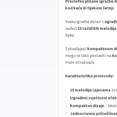
Preslatke plišane igračke d
kod kuće ili tijekom šetnji.
Svaka igračka dolazi s
ugrađe
nudeći
15 različitih melodij
bebu.
Zahvaljujući
kompaktnom diz
mogu se lako postaviti na
ko
male istraživače.
Karakteristike proizvoda:
15 melodija i pjesama
za 
Ugrađeni svjetlosni efek
Kompaktan dizajn
– ideal
Jednostavno pričvršćiva