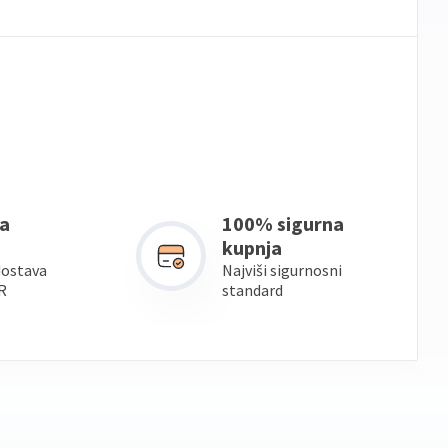
a
100% sigurna
kupnja
dostava
Najviši sigurnosni
R
standard