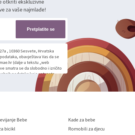
e otkriti ekskluzivne
ve za vaše najmlađe!
Pretplatite se
 27a , 10360 Sesvete, Hrvatska
h podataka, obavještava Vas da se
mae.hr (dalje u tekstu „web
ave smatra se da slobodno i izričito
 osobnih podataka koje ustupate
ljnje komunikacije na Vaš upit
m davanju podataka te ovu Izjavu
voje osobne podatke u jednu od
anicama. BRO'N BRO d.o.o. će s
edbi o zaštiti podataka koju
i kolačića koju možete pročitati
like Hrvatske, a uvijek uz
evijanje Bebe
Kade za bebe
a zaštite osobnih podataka od
 ili uništenja. Mae.hr štiti
a bicikl
Romobili za djecu
a, čuva povjerljivost Vaših osobnih