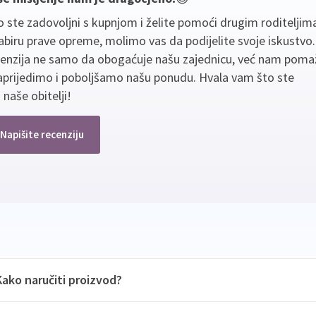
 ste zadovoljni s kupnjom i želite pomoći drugim roditeljim
biru prave opreme, molimo vas da podijelite svoje iskustvo
cenzija ne samo da obogaćuje našu zajednicu, već nam poma
aprijedimo i poboljšamo našu ponudu. Hvala vam što ste
 naše obitelji!
Napišite recenziju
Kako naručiti proizvod?