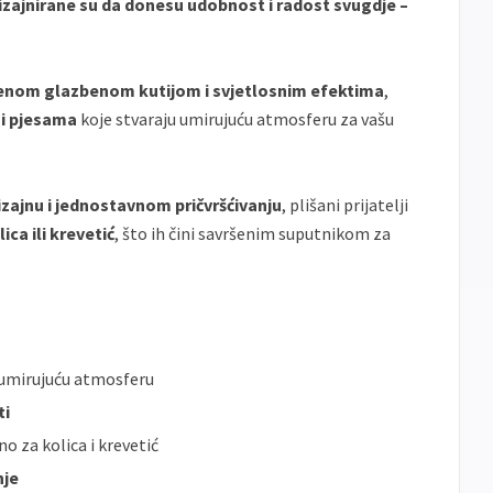
izajnirane su da donesu udobnost i radost svugdje –
nom glazbenom kutijom i svjetlosnim efektima
,
a i pjesama
koje stvaraju umirujuću atmosferu za vašu
ajnu i jednostavnom pričvršćivanju
, plišani prijatelji
lica ili krevetić
, što ih čini savršenim suputnikom za
umirujuću atmosferu
ti
no za kolica i krevetić
nje