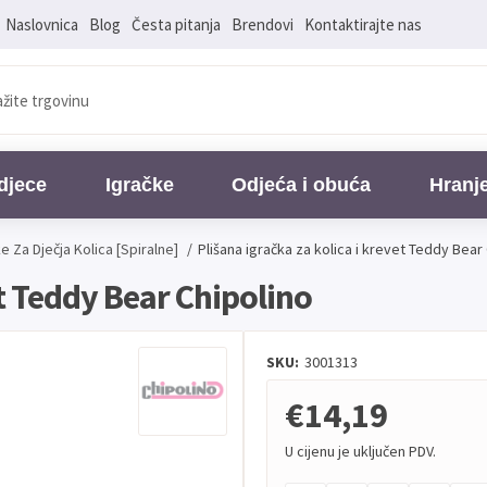
Naslovnica
Blog
Česta pitanja
Brendovi
Kontaktirajte nas
djece
Igračke
Odjeća i obuća
Hranj
e Za Dječja Kolica [Spiralne]
/
Plišana igračka za kolica i krevet Teddy Bear
et Teddy Bear Chipolino
SKU:
3001313
€14,19
U cijenu je uključen PDV.