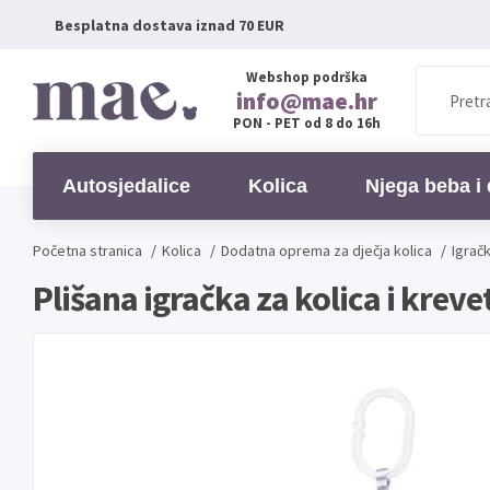
Besplatna dostava iznad 70 EUR
Webshop podrška
info@mae.hr
PON - PET od 8 do 16h
Autosjedalice
Kolica
Njega beba i 
Početna stranica
/
Kolica
/
Dodatna oprema za dječja kolica
/
Igračk
Plišana igračka za kolica i krev