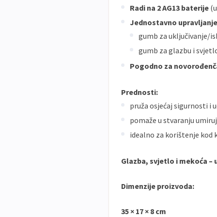
Radi na 2 AG13 baterije
(u
Jednostavno upravljanj
gumb za uključivanje/is
gumb za glazbu i svjetl
Pogodno za novorođenča
Prednosti:
pruža osjećaj sigurnosti i
pomaže u stvaranju umiruju
idealno za korištenje kod 
Glazba, svjetlo i mekoća – u
Dimenzije proizvoda:
35 × 17 × 8 cm