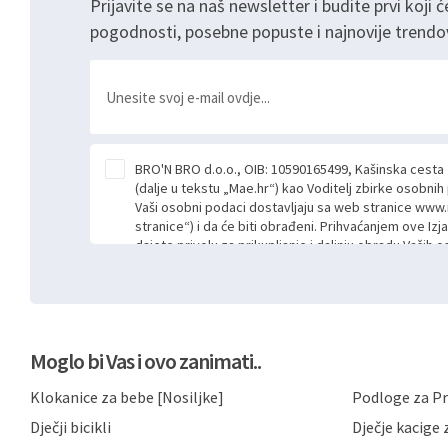
Prijavite se na naš newsletter i budite prvi koji ć
pogodnosti, posebne popuste i najnovije trendo
BRO'N BRO d.o.o., OIB: 10590165499, Kašinska cesta
(dalje u tekstu „Mae.hr“) kao Voditelj zbirke osobni
Vaši osobni podaci dostavljaju sa web stranice www.
stranice“) i da će biti obrađeni. Prihvaćanjem ove Izj
dajete privolu za prikupljanje i daljnju obradu Vaših
Mae.hr putem ovih web stranica u svrhu odgovora i da
poslan kroz kontakt obrazac. Radi se o dobrovoljno
niste dužni prihvatiti odnosno niste dužni unositi s
prijavnih formi/obrazaca dostupnih na ovim web str
Vašim osobnim podacima postupati sukladno Općoj ur
Moglo bi Vas i ovo zanimati..
možete pročitati ovdje, sukladno Politici privatnosti 
ovdje i sukladno drugim primjenjivim propisima Repub
Klokanice za bebe [Nosiljke]
Podloge za Pr
primjenu odgovarajućih tehničkih i sigurnosnih mjer
neovlaštenog pristupa, zlouporabe, otkrivanja, gubitka
Dječji bicikli
Dječje kacige z
privatnost svojih korisnika i posjetitelja web stranic