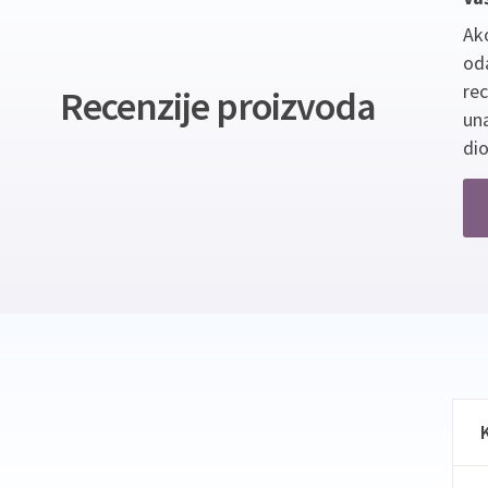
Ako
oda
re
Recenzije proizvoda
un
dio