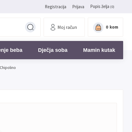
Popis želja
Registracija
Prijava
(0)
Moj račun
0
kom
enje beba
Dječja soba
Mamin kutak
 Chipolino