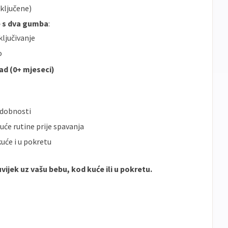
ključene)
e s dva gumba
:
ključivanje
o
d (0+ mjeseci)
 udobnosti
će rutine prije spavanja
kuće i u pokretu
vijek uz vašu bebu, kod kuće ili u pokretu.