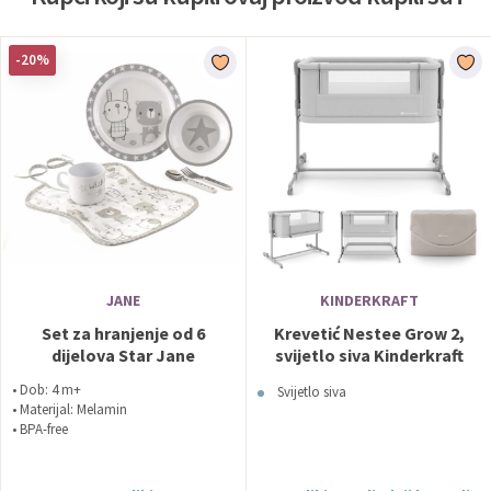
-20%
JANE
KINDERKRAFT
Set za hranjenje od 6
Krevetić Nestee Grow 2,
dijelova Star Jane
svijetlo siva Kinderkraft
• Dob: 4 m+
Svijetlo siva
• Materijal: Melamin
• BPA-free