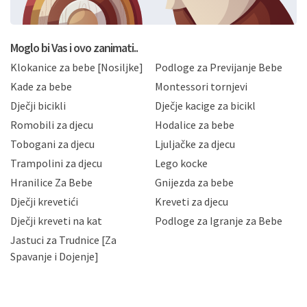
BRO'N BRO d.o.o. će s Vašim osobnim podacima
postupati sukladno Općoj uredbi o zaštiti podataka
koju možete pročitati ovdje, sukladno Politici
privatnosti i kolačića koju možete pročitati ovdje i
Moglo bi Vas i ovo zanimati..
sukladno drugim primjenjivim propisima Republike
Klokanice za bebe [Nosiljke]
Podloge za Previjanje Bebe
Hrvatske, a uvijek uz primjenu odgovarajućih tehničkih i
sigurnosnih mjera zaštite osobnih podataka od
Kade za bebe
Montessori tornjevi
neovlaštenog pristupa, zlouporabe, otkrivanja,
Dječji bicikli
Dječje kacige za bicikl
gubitka ili uništenja. Mae.hr štiti privatnost svojih
korisnika i posjetitelja web stranica, čuva povjerljivost
Romobili za djecu
Hodalice za bebe
Vaših osobnih podataka te omogućava pristup i
Tobogani za djecu
Ljuljačke za djecu
priopćavanje osobnih podataka samo onim svojim
zaposlenicima kojima su isti potrebni radi provedbe
Trampolini za djecu
Lego kocke
njihovih poslovnih aktivnosti, a trećim osobama samo u
Hranilice Za Bebe
Gnijezda za bebe
slučajevima koji su dozvoljeni zakonima. Napominjemo
da možete u svako doba, u potpunosti ili djelomice,
Dječji krevetići
Kreveti za djecu
bez naknade i objašnjenja odustati od dane privole i
Dječji kreveti na kat
Podloge za Igranje za Bebe
zatražiti prestanak aktivnosti obrade Vaših osobnih
Jastuci za Trudnice [Za
podataka. Opoziv privole možete podnijeti poštom na
gore navedenu adresu ili e-mailom na adresu:
Spavanje i Dojenje]