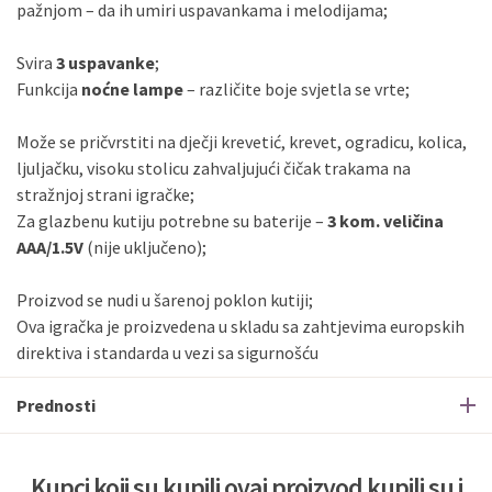
pažnjom – da ih umiri uspavankama i melodijama;
Svira
3 uspavanke
;
Funkcija
noćne lampe
– različite boje svjetla se vrte;
Može se pričvrstiti na dječji krevetić, krevet, ogradicu, kolica,
ljuljačku, visoku stolicu zahvaljujući čičak trakama na
stražnjoj strani igračke;
Za glazbenu kutiju potrebne su baterije –
3 kom. veličina
AAA/1.5V
(nije uključeno);
Proizvod se nudi u šarenoj poklon kutiji;
Ova igračka je proizvedena u skladu sa zahtjevima europskih
direktiva i standarda u vezi sa sigurnošću
Prednosti
Kupci koji su kupili ovaj proizvod kupili su i