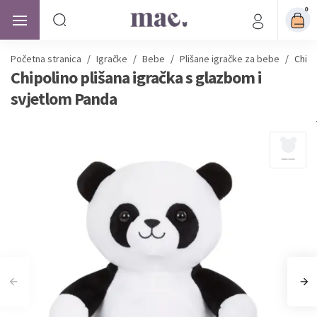
0
Početna stranica
/
Igračke
/
Bebe
/
Plišane igračke za bebe
/
Chipo
Chipolino plišana igračka s glazbom i
svjetlom Panda