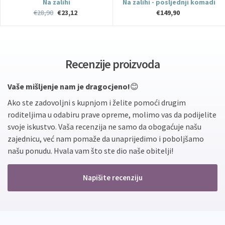
Na zalihi
Na zalihi - posljednji komadi
€28,90
€23,12
€149,90
Recenzije proizvoda
Vaše mišljenje nam je dragocjeno!
😊
Ako ste zadovoljni s kupnjom i želite pomoći drugim
roditeljima u odabiru prave opreme, molimo vas da podijelite
svoje iskustvo. Vaša recenzija ne samo da obogaćuje našu
zajednicu, već nam pomaže da unaprijedimo i poboljšamo
našu ponudu. Hvala vam što ste dio naše obitelji!
Napišite recenziju