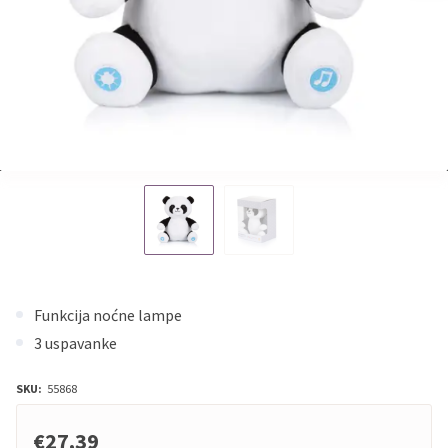
Funkcija noćne lampe
3 uspavanke
SKU:
55868
€27,39