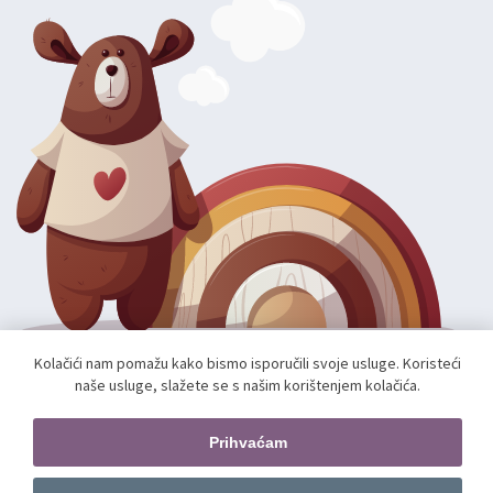
Kolačići nam pomažu kako bismo isporučili svoje usluge. Koristeći
naše usluge, slažete se s našim korištenjem kolačića.
Autorska prava; 2026 mae.hr. Sva prava pridržana.
Web shop izradio:
unamente.agency
Prihvaćam
Pratite nas