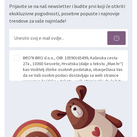
Prijavite se na naš newsletter i budite prvi koji će otkriti
ekskluzivne pogodnosti, posebne popuste i najnovije
trendove za vaše najmlađe!
BRO'N BRO d.o.o., OIB: 10590165499, Kašinska cesta
27a , 10360 Sesvete, Hrvatska (dalje u tekstu „Mae.hr“)
kao Voditelj zbirke osobnih podataka, obavještava Vas
da se Vaši osobni podaci dostavljaju sa web stranice
www.mae.hr (dalje u tekstu „web stranice“) i da će biti
obrađeni. Prihvaćanjem ove Izjave smatra se da
slobodno i izričito dajete privolu za prikupljanje i daljnju
obradu Vaših osobnih podataka koje ustupate Mae.hr
putem ovih web stranica u svrhu odgovora i daljnje
komunikacije na Vaš upit poslan kroz kontakt obrazac.
Radi se o dobrovoljnom davanju podataka te ovu
Izjavu niste dužni prihvatiti odnosno niste dužni unositi
svoje osobne podatke u jednu od prijavnih
formi/obrazaca dostupnih na ovim web stranicama.