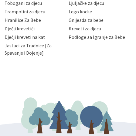
Tobogani za djecu
Ljuljačke za djecu
priopćavanje osobnih podataka samo onim svojim
zaposlenicima kojima su isti potrebni radi provedbe
Trampolini za djecu
Lego kocke
njihovih poslovnih aktivnosti, a trećim osobama samo u
Hranilice Za Bebe
Gnijezda za bebe
slučajevima koji su dozvoljeni zakonima. Napominjemo
da možete u svako doba, u potpunosti ili djelomice,
Dječji krevetići
Kreveti za djecu
bez naknade i objašnjenja odustati od dane privole i
Dječji kreveti na kat
Podloge za Igranje za Bebe
zatražiti prestanak aktivnosti obrade Vaših osobnih
Jastuci za Trudnice [Za
podataka. Opoziv privole možete podnijeti poštom na
gore navedenu adresu ili e-mailom na adresu:
Spavanje i Dojenje]