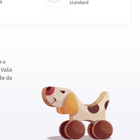
R
standard
a u
. Vaša
že da