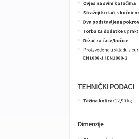
Ovjes na svim kotačima
Stražnji kotači s kočnic
Dva podstavljena pokro
Torba za dodatke
s prakt
Držač za čaše/bočice
Proizvedena u skladu s eu
EN1888-1
i
EN1888-2
TEHNIČKI PODACI
Težina kolica:
12,90 kg
Dimenzije