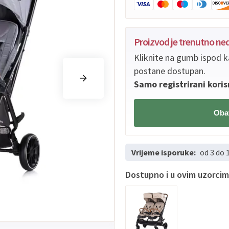
Proizvod je trenutno n
Kliknite na gumb ispod k
postane dostupan.
Samo registrirani koris
Obav
Vrijeme isporuke:
od 3 do 
Dostupno i u ovim uzorci