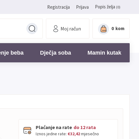
Popis želja
Registracija
Prijava
(0)
Moj račun
0
kom
enje beba
Dječja soba
Mamin kutak
Plaćanje na rate
do 12 rata
Iznos jedne rate:
€32,42
mjesečno