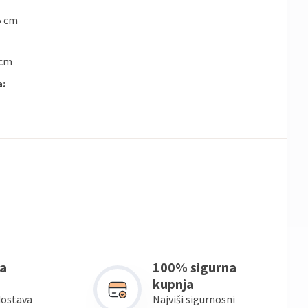
5 cm
 cm
a:
a
100% sigurna
kupnja
dostava
Najviši sigurnosni