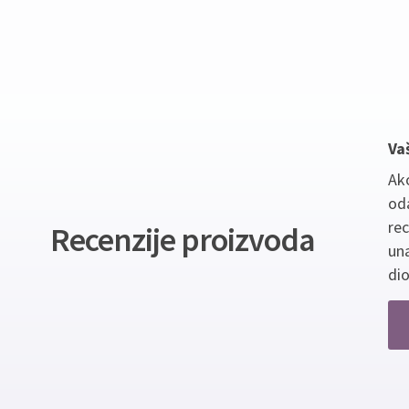
Va
Ako
oda
re
Recenzije proizvoda
un
dio