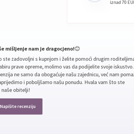
iznad 70 EU
še mišljenje nam je dragocjeno!
😊
 ste zadovoljni s kupnjom i želite pomoći drugim roditeljim
biru prave opreme, molimo vas da podijelite svoje iskustvo
cenzija ne samo da obogaćuje našu zajednicu, već nam poma
aprijedimo i poboljšamo našu ponudu. Hvala vam što ste
 naše obitelji!
Napišite recenziju