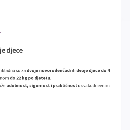
je djece
ikladna su za
dvoje novorođenčadi
ili
dvoje djece do 4
žinom
do 22 kg po djetetu
.
raže
udobnost, sigurnost i praktičnost
u svakodnevnim