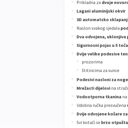
Prikladna za
dvoje novoro
Lagani aluminijski okvir
3D automatsko sklapan
Naslon svakog sjedala
pod
Dva odvojena, uklonjiva 
Sigurnosni pojas u 5 toč
Dvije velike podesive te
prozorima
štitnicima za sunce
Podesivi nasloni za noge
Mrežasti dijelovi
na stražn
Vodootporna tkanina
na
Udobna ručka presvučena
Dvije odvojene košare z
Svi kotači se
brzo otpušta