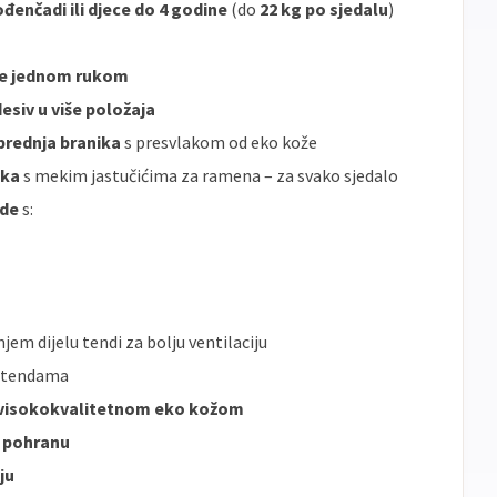
đenčadi ili djece do 4 godine
(do
22 kg po sjedalu
)
je jednom rukom
esiv u više položaja
prednja branika
s presvlakom od eko kože
aka
s mekim jastučićima za ramena – za svako sjedalo
nde
s:
jem dijelu tendi za bolju ventilaciju
 tendama
visokokvalitetnom eko kožom
a pohranu
ju