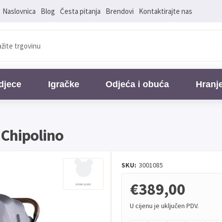
Naslovnica
Blog
Česta pitanja
Brendovi
Kontaktirajte nas
djece
Igračke
Odjeća i obuća
Hranj
 Chipolino
SKU:
3001085
€389,00
U cijenu je uključen PDV.