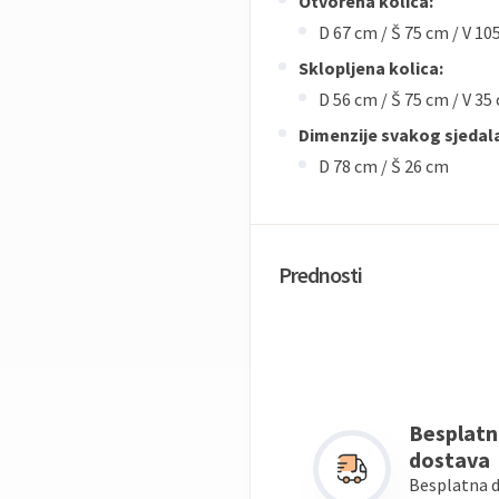
Otvorena kolica:
D 67 cm / Š 75 cm / V 10
Sklopljena kolica:
D 56 cm / Š 75 cm / V 35
Dimenzije svakog sjedal
D 78 cm / Š 26 cm
Prednosti
Besplatn
dostava
Besplatna 