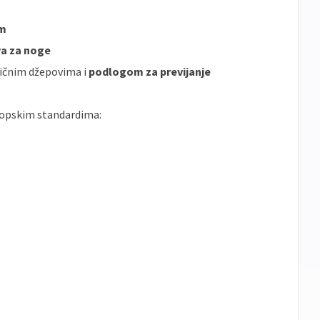
om
va za noge
ičnim džepovima i
podlogom za previjanje
ropskim standardima: