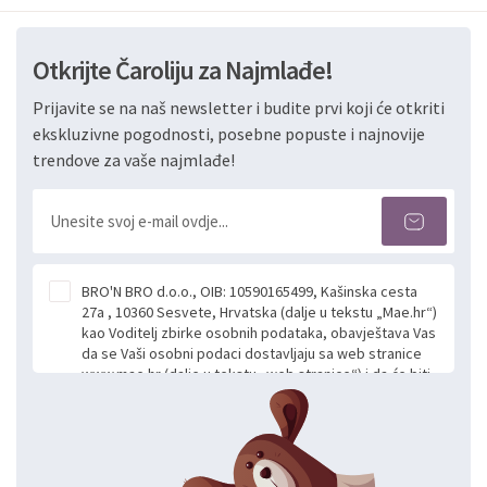
Otkrijte Čaroliju za Najmlađe!
Prijavite se na naš newsletter i budite prvi koji će otkriti
ekskluzivne pogodnosti, posebne popuste i najnovije
trendove za vaše najmlađe!
BRO'N BRO d.o.o., OIB: 10590165499, Kašinska cesta
27a , 10360 Sesvete, Hrvatska (dalje u tekstu „Mae.hr“)
kao Voditelj zbirke osobnih podataka, obavještava Vas
da se Vaši osobni podaci dostavljaju sa web stranice
www.mae.hr (dalje u tekstu „web stranice“) i da će biti
obrađeni. Prihvaćanjem ove Izjave smatra se da
slobodno i izričito dajete privolu za prikupljanje i daljnju
obradu Vaših osobnih podataka koje ustupate Mae.hr
putem ovih web stranica u svrhu odgovora i daljnje
komunikacije na Vaš upit poslan kroz kontakt obrazac.