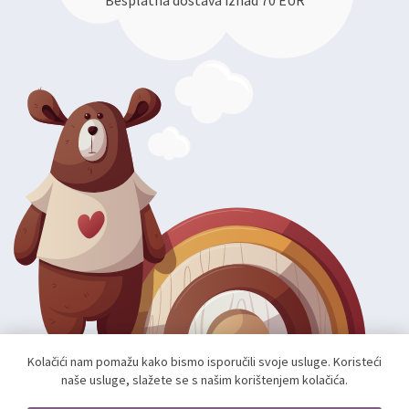
Besplatna dostava iznad 70 EUR
Kolačići nam pomažu kako bismo isporučili svoje usluge. Koristeći
naše usluge, slažete se s našim korištenjem kolačića.
Autorska prava; 2026 mae.hr. Sva prava pridržana.