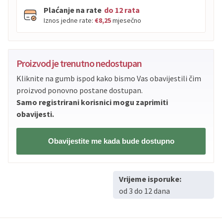
Plaćanje na rate
do 12 rata
Iznos jedne rate:
€8,25
mjesečno
PBZ
Visa
do
12
rata
Proizvod je trenutno nedostupan
PBZ
Visa Premium
do
12
rata
Kliknite na gumb ispod kako bismo Vas obavijestili čim
Erste
Diners
do
12
rata
proizvod ponovno postane dostupan.
Erste
Maestro
do
12
rata
Samo registrirani korisnici mogu zaprimiti
Erste
Master
do
12
rata
obavijesti.
Erste
Visa
do
12
rata
Obavijestite me kada bude dostupno
Sve banke
Visa
Jednokratno
Sve banke
Master
Jednokratno
Vrijeme isporuke:
Sve banke
Maestro
Jednokratno
od 3 do 12 dana
ECC
Discover
Jednokratno