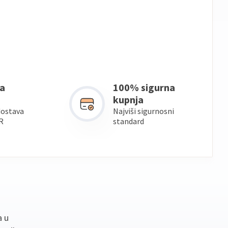
a
100% sigurna
kupnja
dostava
Najviši sigurnosni
R
standard
a u