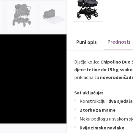
Prednosti
Puni opis
Dječja kolica
Chipolino Duo
djece težine do 15 kg svako
prikladna za
novorođenčad i 
Set uključuje:
Konstrukciju i
dva sjedala
2 torbe za mame
Meku podlogu u svakom sj
Dvije zimske navlake