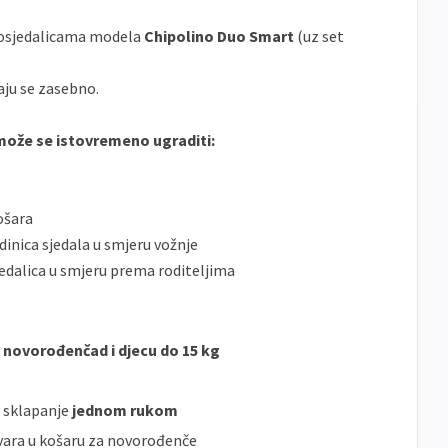
tosjedalicama modela
Chipolino Duo Smart
(uz set
aju se zasebno.
može se istovremeno ugraditi:
ošara
dinica sjedala u smjeru vožnje
jedalica u smjeru prema roditeljima
a
novorođenčad i djecu do 15 kg
 sklapanje
jednom rukom
tvara u košaru za novorođenče