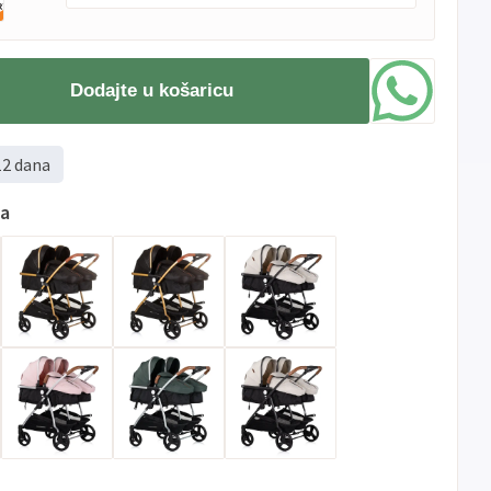
PBZ
Visa
do
12
rata
Dodajte u košaricu
Visa
PBZ
do
12
rata
Premium
Erste
Diners
do
12
rata
12 dana
Erste
Maestro
do
12
rata
Erste
Master
do
12
rata
ma
Erste
Visa
do
12
rata
Sve
Visa
Jednokratno
banke
Sve
Master
Jednokratno
banke
Sve
Maestro
Jednokratno
banke
ECC
Discover
Jednokratno