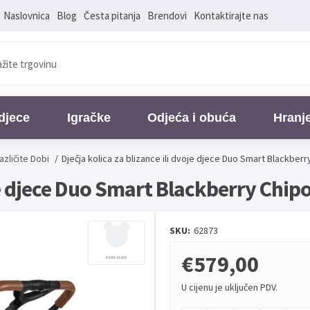
Naslovnica
Blog
Česta pitanja
Brendovi
Kontaktirajte nas
djece
Igračke
Odjeća i obuća
Hranj
azličite Dobi
/
Dječja kolica za blizance ili dvoje djece Duo Smart Blackberr
oje djece Duo Smart Blackberry Chip
SKU:
62873
€579,00
U cijenu je uključen PDV.