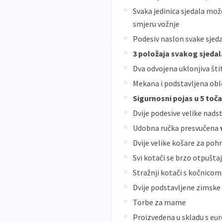
Svaka jedinica sjedala mož
smjeru vožnje
Podesiv naslon svake sjeda
3 položaja svakog sjedal
Dva odvojena uklonjiva šti
Mekana i podstavljena oblo
Sigurnosni pojas u 5 toč
Dvije podesive velike nads
Udobna ručka presvučena
Dvije velike košare za poh
Svi kotači se brzo otpuštaj
Stražnji kotači s kočnicom
Dvije podstavljene zimske
Torbe za mame
Proizvedena u skladu s e