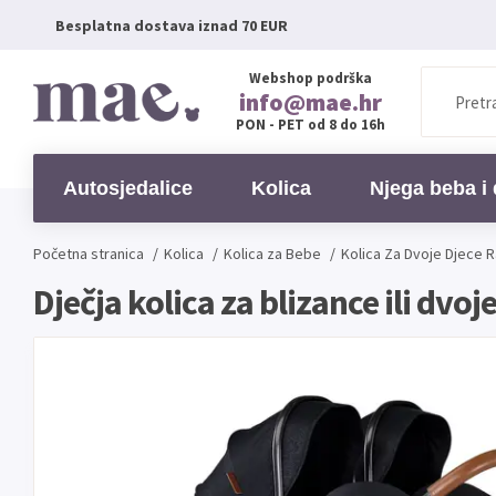
Besplatna dostava iznad 70 EUR
Webshop podrška
info@mae.hr
PON - PET od 8 do 16h
Autosjedalice
Kolica
Njega beba i 
Početna stranica
/
Kolica
/
Kolica za Bebe
/
Kolica Za Dvoje Djece R
Dječja kolica za blizance ili dv