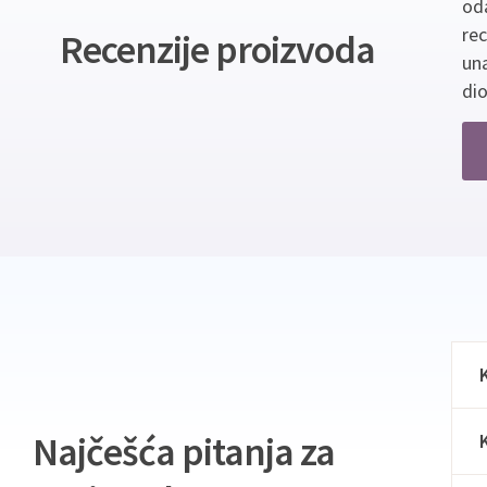
oda
re
Recenzije proizvoda
un
dio
Najčešća pitanja za