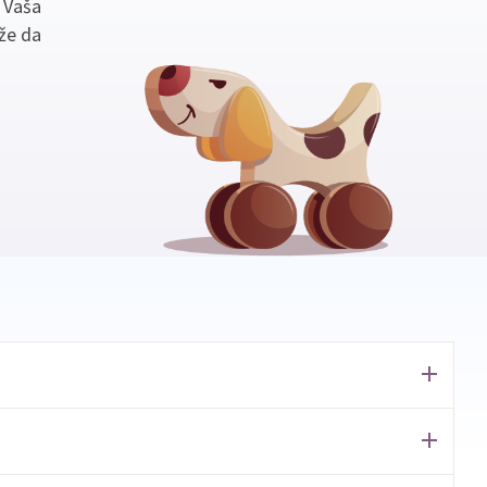
. Vaša
že da