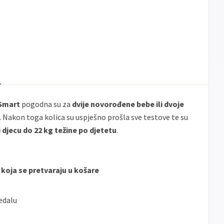
 Smart
pogodna su za
dvije novorođene bebe ili dvoje
. Nakon toga kolica su uspješno prošla sve testove te su
djecu do 22 kg težine po djetetu
.
 koja se pretvaraju u košare
edalu