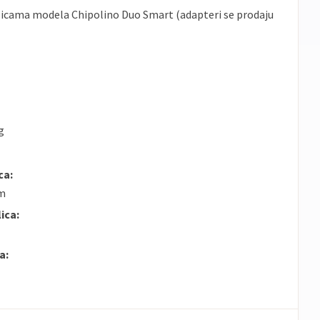
licama modela Chipolino Duo Smart (adapteri se prodaju
g
ca:
cm
ica:
a: