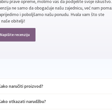
biru prave opreme, molimo vas da podijelite svoje iskustvo
cenzija ne samo da obogaćuje našu zajednicu, već nam poma
aprijedimo i poboljšamo našu ponudu. Hvala vam što ste
 naše obitelji!
Napišite recenziju
Kako naručiti proizvod?
Kako otkazati narudžbu?