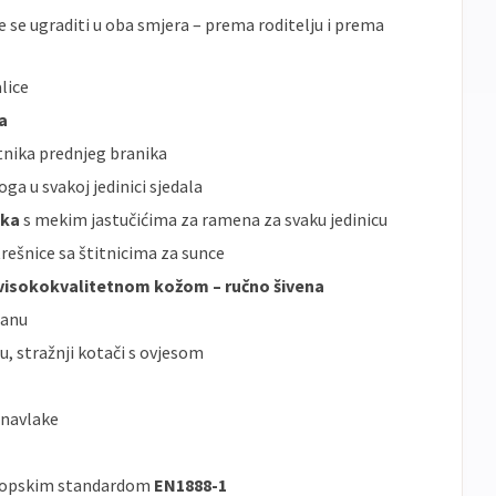
e se ugraditi u oba smjera – prema roditelju i prema
lice
a
tnika prednjeg branika
ga u svakoj jedinici sjedala
aka
s mekim jastučićima za ramena za svaku jedinicu
trešnice sa štitnicima za sunce
visokokvalitetnom kožom – ručno šivena
ranu
u, stražnji kotači s ovjesom
 navlake
uropskim standardom
EN1888-1