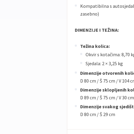
Kompatibilna s autosjeda
zasebno)
DIMENZIJE I TEŽINA:
Težina kolica:
Okvir s kotačima: 8,70 k
Sjedala: 2 × 3,25 kg
Dimenzije otvorenih koli
D 80 cm / Š 75 cm / V 104 
Dimenzije sklopljenih kol
D 89 cm / Š 75 cm / V 30 cm
Dimenzije svakog sjedišt
D 80 cm / Š 29 cm