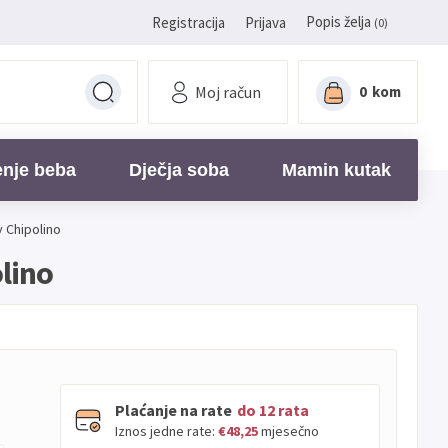
Popis želja
Registracija
Prijava
(0)
Moj račun
0
kom
enje beba
Dječja soba
Mamin kutak
y Chipolino
olino
Plaćanje na rate
do 12 rata
Iznos jedne rate:
€48,25
mjesečno