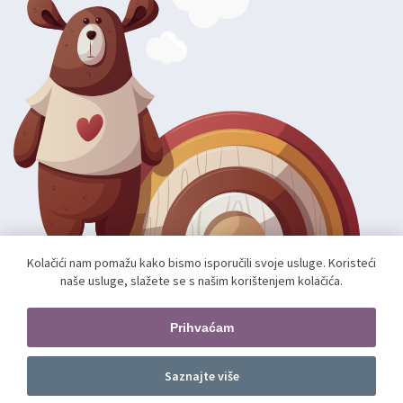
Kolačići nam pomažu kako bismo isporučili svoje usluge. Koristeći
naše usluge, slažete se s našim korištenjem kolačića.
Autorska prava; 2026 mae.hr. Sva prava pridržana.
Web shop izradio:
unamente.agency
Prihvaćam
Pratite nas
Saznajte više
Dodajte u košaricu
kom