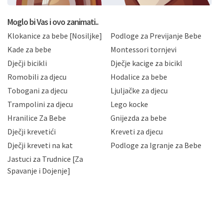
postupati sukladno Općoj uredbi o zaštiti podataka
koju možete pročitati ovdje, sukladno Politici
privatnosti i kolačića koju možete pročitati ovdje i
Moglo bi Vas i ovo zanimati..
sukladno drugim primjenjivim propisima Republike
Klokanice za bebe [Nosiljke]
Podloge za Previjanje Bebe
Hrvatske, a uvijek uz primjenu odgovarajućih tehničkih i
sigurnosnih mjera zaštite osobnih podataka od
Kade za bebe
Montessori tornjevi
neovlaštenog pristupa, zlouporabe, otkrivanja,
Dječji bicikli
Dječje kacige za bicikl
gubitka ili uništenja. Mae.hr štiti privatnost svojih
korisnika i posjetitelja web stranica, čuva povjerljivost
Romobili za djecu
Hodalice za bebe
Vaših osobnih podataka te omogućava pristup i
Tobogani za djecu
Ljuljačke za djecu
priopćavanje osobnih podataka samo onim svojim
zaposlenicima kojima su isti potrebni radi provedbe
Trampolini za djecu
Lego kocke
njihovih poslovnih aktivnosti, a trećim osobama samo u
Hranilice Za Bebe
Gnijezda za bebe
slučajevima koji su dozvoljeni zakonima. Napominjemo
da možete u svako doba, u potpunosti ili djelomice,
Dječji krevetići
Kreveti za djecu
bez naknade i objašnjenja odustati od dane privole i
Dječji kreveti na kat
Podloge za Igranje za Bebe
zatražiti prestanak aktivnosti obrade Vaših osobnih
Jastuci za Trudnice [Za
podataka. Opoziv privole možete podnijeti poštom na
gore navedenu adresu ili e-mailom na adresu:
Spavanje i Dojenje]