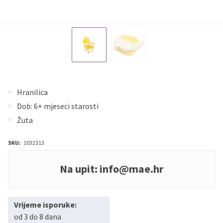
Hranilica
Dob: 6+ mjeseci starosti
Žuta
SKU:
1032313
Na upit:
info@mae.hr
Vrijeme isporuke:
od 3 do 8 dana