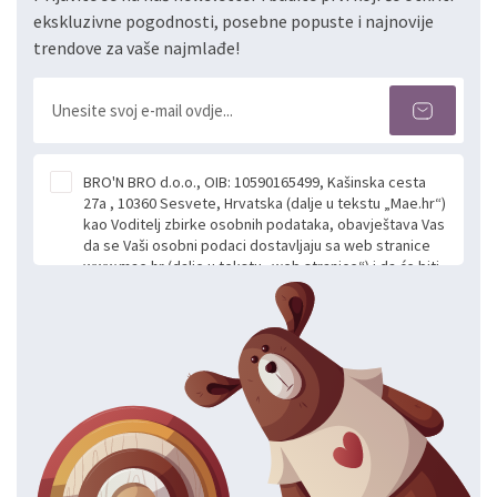
ekskluzivne pogodnosti, posebne popuste i najnovije
trendove za vaše najmlađe!
BRO'N BRO d.o.o., OIB: 10590165499, Kašinska cesta
27a , 10360 Sesvete, Hrvatska (dalje u tekstu „Mae.hr“)
kao Voditelj zbirke osobnih podataka, obavještava Vas
da se Vaši osobni podaci dostavljaju sa web stranice
www.mae.hr (dalje u tekstu „web stranice“) i da će biti
obrađeni. Prihvaćanjem ove Izjave smatra se da
slobodno i izričito dajete privolu za prikupljanje i daljnju
obradu Vaših osobnih podataka koje ustupate Mae.hr
putem ovih web stranica u svrhu odgovora i daljnje
komunikacije na Vaš upit poslan kroz kontakt obrazac.
Radi se o dobrovoljnom davanju podataka te ovu
Izjavu niste dužni prihvatiti odnosno niste dužni unositi
svoje osobne podatke u jednu od prijavnih
formi/obrazaca dostupnih na ovim web stranicama.
BRO'N BRO d.o.o. će s Vašim osobnim podacima