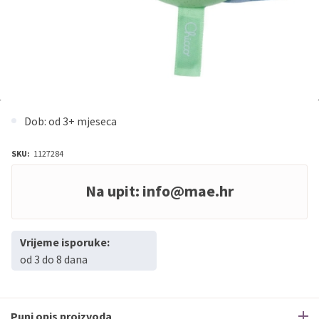
Dob: od 3+ mjeseca
SKU:
1127284
Na upit:
info@mae.hr
Vrijeme isporuke:
od 3 do 8 dana
Puni opis proizvoda