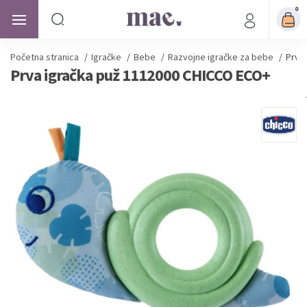
0
Početna stranica
/
Igračke
/
Bebe
/
Razvojne igračke za bebe
/
Prva
Prva igračka puž 1112000 CHICCO ECO+