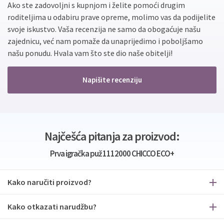
Ako ste zadovoljni s kupnjom i želite pomoći drugim
roditeljima u odabiru prave opreme, molimo vas da podijelite
svoje iskustvo. Vaša recenzija ne samo da obogaćuje našu
zajednicu, već nam pomaže da unaprijedimo i poboljšamo
našu ponudu. Hvala vam što ste dio naše obitelji!
Napišite recenziju
Najčešća pitanja za proizvod:
Prva igračka puž 1112000 CHICCO ECO+
Kako naručiti proizvod?
Kako otkazati narudžbu?