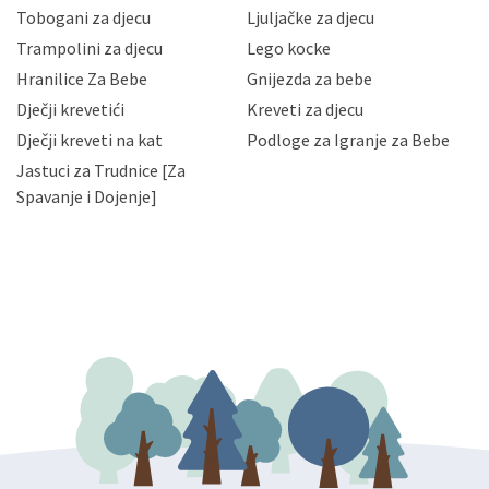
Vaših osobnih podataka te omogućava pristup i
Tobogani za djecu
Ljuljačke za djecu
priopćavanje osobnih podataka samo onim svojim
zaposlenicima kojima su isti potrebni radi provedbe
Trampolini za djecu
Lego kocke
njihovih poslovnih aktivnosti, a trećim osobama samo u
Hranilice Za Bebe
Gnijezda za bebe
slučajevima koji su dozvoljeni zakonima. Napominjemo
da možete u svako doba, u potpunosti ili djelomice,
Dječji krevetići
Kreveti za djecu
bez naknade i objašnjenja odustati od dane privole i
Dječji kreveti na kat
Podloge za Igranje za Bebe
zatražiti prestanak aktivnosti obrade Vaših osobnih
Jastuci za Trudnice [Za
podataka. Opoziv privole možete podnijeti poštom na
gore navedenu adresu ili e-mailom na adresu:
Spavanje i Dojenje]