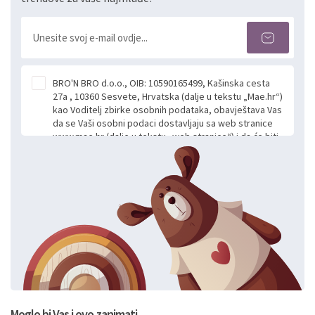
BRO'N BRO d.o.o., OIB: 10590165499, Kašinska cesta
27a , 10360 Sesvete, Hrvatska (dalje u tekstu „Mae.hr“)
kao Voditelj zbirke osobnih podataka, obavještava Vas
da se Vaši osobni podaci dostavljaju sa web stranice
www.mae.hr (dalje u tekstu „web stranice“) i da će biti
obrađeni. Prihvaćanjem ove Izjave smatra se da
slobodno i izričito dajete privolu za prikupljanje i daljnju
obradu Vaših osobnih podataka koje ustupate Mae.hr
putem ovih web stranica u svrhu odgovora i daljnje
komunikacije na Vaš upit poslan kroz kontakt obrazac.
Radi se o dobrovoljnom davanju podataka te ovu
Izjavu niste dužni prihvatiti odnosno niste dužni unositi
svoje osobne podatke u jednu od prijavnih
formi/obrazaca dostupnih na ovim web stranicama.
BRO'N BRO d.o.o. će s Vašim osobnim podacima
postupati sukladno Općoj uredbi o zaštiti podataka
koju možete pročitati ovdje, sukladno Politici
privatnosti i kolačića koju možete pročitati ovdje i
Moglo bi Vas i ovo zanimati..