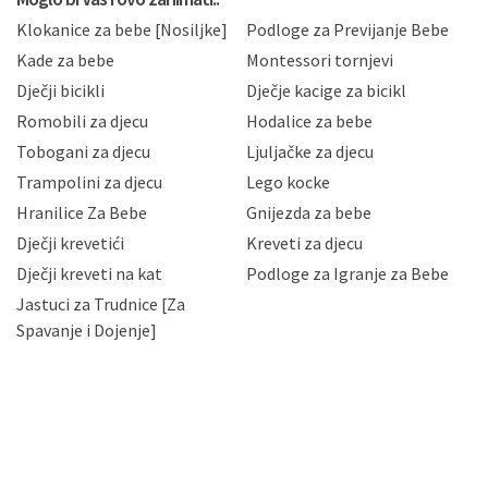
sukladno drugim primjenjivim propisima Republike
Klokanice za bebe [Nosiljke]
Podloge za Previjanje Bebe
Hrvatske, a uvijek uz primjenu odgovarajućih tehničkih i
sigurnosnih mjera zaštite osobnih podataka od
Kade za bebe
Montessori tornjevi
neovlaštenog pristupa, zlouporabe, otkrivanja,
Dječji bicikli
Dječje kacige za bicikl
gubitka ili uništenja. Mae.hr štiti privatnost svojih
korisnika i posjetitelja web stranica, čuva povjerljivost
Romobili za djecu
Hodalice za bebe
Vaših osobnih podataka te omogućava pristup i
Tobogani za djecu
Ljuljačke za djecu
priopćavanje osobnih podataka samo onim svojim
zaposlenicima kojima su isti potrebni radi provedbe
Trampolini za djecu
Lego kocke
njihovih poslovnih aktivnosti, a trećim osobama samo u
Hranilice Za Bebe
Gnijezda za bebe
slučajevima koji su dozvoljeni zakonima. Napominjemo
da možete u svako doba, u potpunosti ili djelomice,
Dječji krevetići
Kreveti za djecu
bez naknade i objašnjenja odustati od dane privole i
Dječji kreveti na kat
Podloge za Igranje za Bebe
zatražiti prestanak aktivnosti obrade Vaših osobnih
Jastuci za Trudnice [Za
podataka. Opoziv privole možete podnijeti poštom na
gore navedenu adresu ili e-mailom na adresu:
Spavanje i Dojenje]