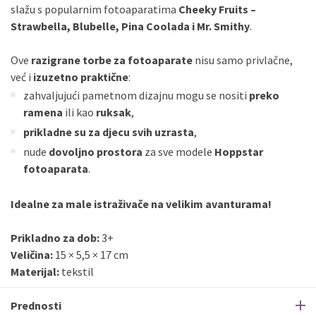
slažu s popularnim fotoaparatima
Cheeky Fruits –
Strawbella, Blubelle, Pina Coolada i Mr. Smithy
.
Ove
razigrane torbe za fotoaparate
nisu samo privlačne,
već i
izuzetno praktične
:
zahvaljujući pametnom dizajnu mogu se nositi
preko
ramena
ili kao
ruksak
,
prikladne su za djecu svih uzrasta
,
nude
dovoljno prostora
za sve modele
Hoppstar
fotoaparata
.
Idealne za male istraživače na velikim avanturama!
Prikladno za dob:
3+
Veličina:
15 × 5,5 × 17 cm
Materijal:
tekstil
Prednosti