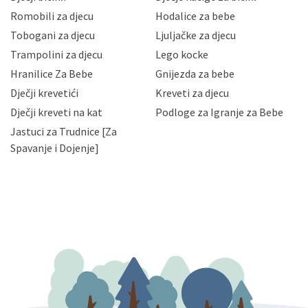
gubitka ili uništenja. Mae.hr štiti privatnost svojih
korisnika i posjetitelja web stranica, čuva povjerljivost
Romobili za djecu
Hodalice za bebe
Vaših osobnih podataka te omogućava pristup i
Tobogani za djecu
Ljuljačke za djecu
priopćavanje osobnih podataka samo onim svojim
zaposlenicima kojima su isti potrebni radi provedbe
Trampolini za djecu
Lego kocke
njihovih poslovnih aktivnosti, a trećim osobama samo u
Hranilice Za Bebe
Gnijezda za bebe
slučajevima koji su dozvoljeni zakonima. Napominjemo
da možete u svako doba, u potpunosti ili djelomice,
Dječji krevetići
Kreveti za djecu
bez naknade i objašnjenja odustati od dane privole i
Dječji kreveti na kat
Podloge za Igranje za Bebe
zatražiti prestanak aktivnosti obrade Vaših osobnih
Jastuci za Trudnice [Za
podataka. Opoziv privole možete podnijeti poštom na
gore navedenu adresu ili e-mailom na adresu:
Spavanje i Dojenje]