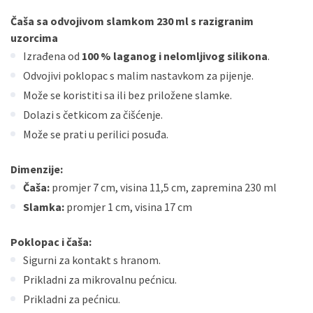
Čaša sa odvojivom slamkom 230 ml s razigranim
uzorcima
Izrađena od
100 % laganog i nelomljivog silikona
.
Odvojivi poklopac s malim nastavkom za pijenje.
Može se koristiti sa ili bez priložene slamke.
Dolazi s četkicom za čišćenje.
Može se prati u perilici posuđa.
Dimenzije:
Čaša:
promjer 7 cm, visina 11,5 cm, zapremina 230 ml
Slamka:
promjer 1 cm, visina 17 cm
Poklopac i čaša:
Sigurni za kontakt s hranom.
Prikladni za mikrovalnu pećnicu.
Prikladni za pećnicu.