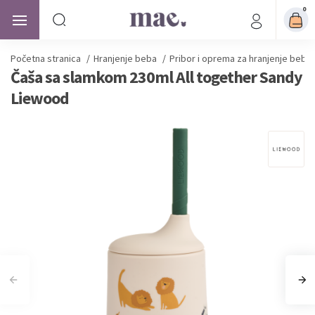
0
Početna stranica
/
Hranjenje beba
/
Pribor i oprema za hranjenje beba
Čaša sa slamkom 230ml All together Sandy
Liewood