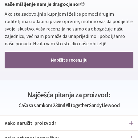
Vaše mišljenje nam je dragocjeno!
😊
Ako ste zadovoljni s kupnjom i želite pomoći drugim
roditeljima u odabiru prave opreme, molimo vas da podijelite
svoje iskustvo. Vaša recenzija ne samo da obogaćuje našu
zajednicu, već nam pomaže da unaprijedimo i poboljšamo
našu ponudu. Hvala vam što ste dio naše obitelji!
Napišite recenziju
Najčešća pitanja za proizvod:
Čaša sa slamkom 230ml All together Sandy Liewood
Kako naručiti proizvod?