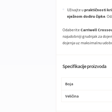
Uživajte u
praktičnosti kr
nježnom dodiru čipke
. O
Odaberite
Carriwell Crossov
najudobniji grudnjak za dojen
dojenja uz maksimalnu udobn
Specifikacije proizvoda
Boja
Veličina