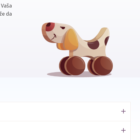
. Vaša
že da