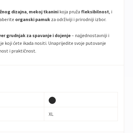
ižnog dizajna
,
mekoj tkanini
koja pruža
fleksibilnost
, i
daberite
organski pamuk
za održiviji i prirodniji izbor.
er grudnjak za spavanje i dojenje
– najjednostavniji i
je koji ćete ikada nositi. Unaprijedite svoje putovanje
ost i praktičnost.
XL