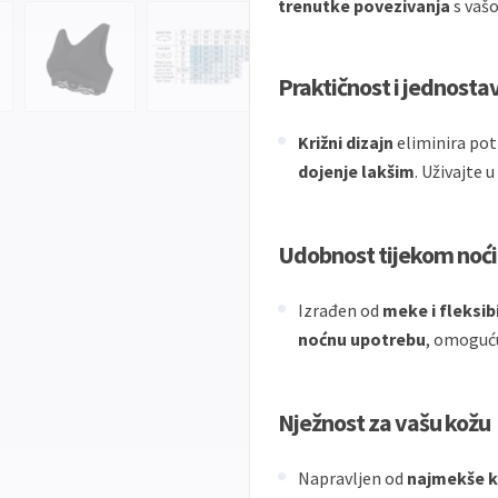
trenutke povezivanja
s vaš
Praktičnost i jednosta
Križni dizajn
eliminira pot
dojenje lakšim
. Uživajte 
Udobnost tijekom noći
Izrađen od
meke i fleksib
noćnu upotrebu
, omoguću
Nježnost za vašu kožu
Napravljen od
najmekše kv