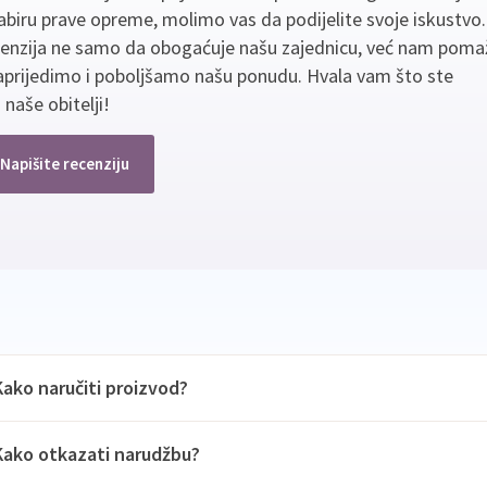
biru prave opreme, molimo vas da podijelite svoje iskustvo
cenzija ne samo da obogaćuje našu zajednicu, već nam poma
aprijedimo i poboljšamo našu ponudu. Hvala vam što ste
 naše obitelji!
Napišite recenziju
Kako naručiti proizvod?
Kako otkazati narudžbu?