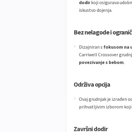
dodir
koji osigurava udobno
iskustvo dojenja.
Bez nelagode i ograni
Dizajniran s
fokusom na 
Carriwell Crossover grudn
povezivanje s bebom
.
Održiva opcija
Ovaj grudnjak je izrađen o
prihvatljivim izborom koji 
Završni dodir