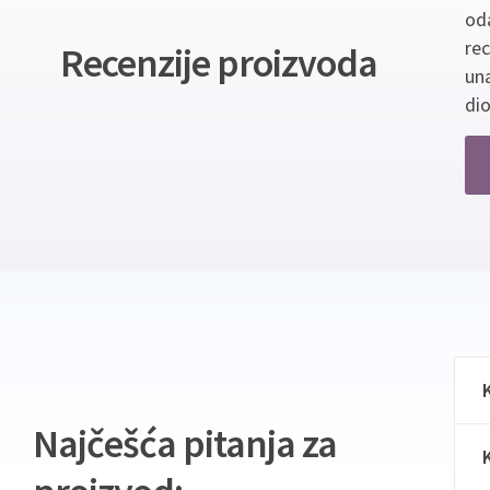
oda
re
Recenzije proizvoda
un
dio
Najčešća pitanja za