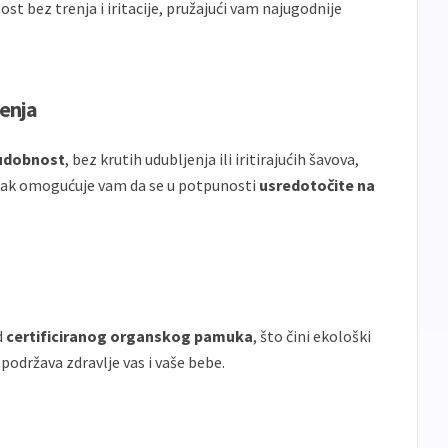
st bez trenja i iritacije, pružajući vam najugodnije
čenja
udobnost
, bez krutih udubljenja ili iritirajućih šavova,
jak omogućuje vam da se u potpunosti
usredotočite na
d
certificiranog organskog pamuka
, što čini ekološki
podržava zdravlje vas i vaše bebe.