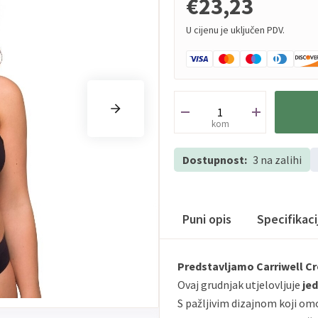
€23,23
U cijenu je uključen PDV.
kom
Dostupnost:
3 na zalihi
Puni opis
Specifikac
Predstavljamo Carriwell Cr
Ovaj grudnjak utjelovljuje
je
S pažljivim dizajnom koji om