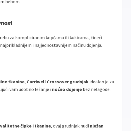
om bebom.
vnost
rebu za kompliciranim kopčama ili kukicama, čineći
u najprikladnijem i najjednostavnijem načinu dojenja.
ilne tkanine
,
Carriwell Crossover grudnjak
idealan je za
jući vam udobno ležanje i
noćno dojenje
bez nelagode.
alitetne čipke i tkanine
, ovaj grudnjak nudi
nježan