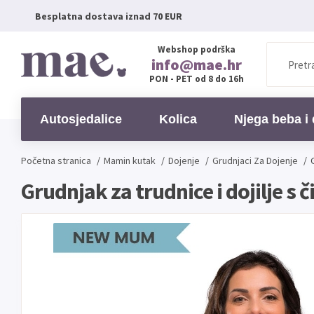
Besplatna dostava iznad 70 EUR
Webshop podrška
info@mae.hr
PON - PET od 8 do 16h
Autosjedalice
Kolica
Njega beba i 
Početna stranica
/
Mamin kutak
/
Dojenje
/
Grudnjaci Za Dojenje
/
Grudnjak za trudnice i dojilje s 