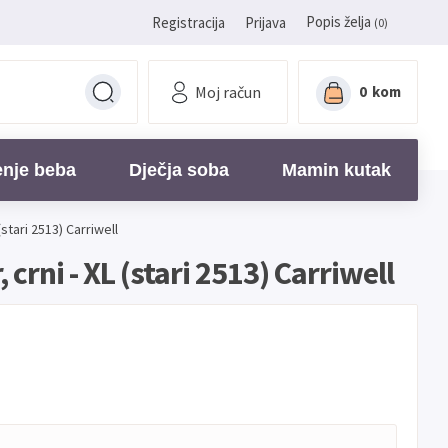
Popis želja
Registracija
Prijava
(0)
Moj račun
0
kom
enje beba
Dječja soba
Mamin kutak
stari 2513) Carriwell
crni - XL (stari 2513) Carriwell