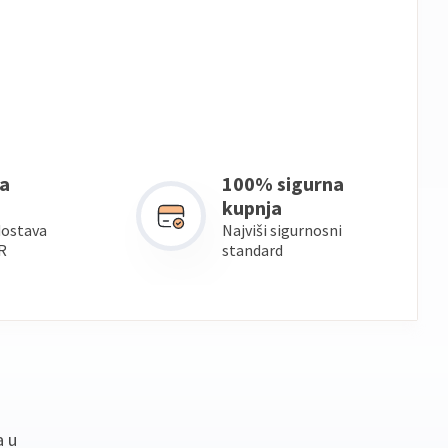
a
100% sigurna
kupnja
dostava
Najviši sigurnosni
R
standard
a u