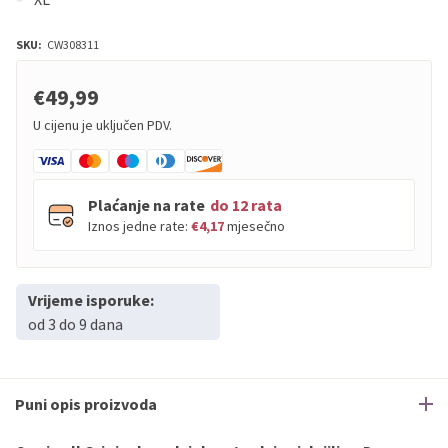
SKU:
CW308311
€49,99
U cijenu je uključen PDV.
Plaćanje na rate
do 12 rata
Iznos jedne rate:
€4,17
mjesečno
Vrijeme isporuke:
PBZ
Visa
do
12
rata
od 3 do 9 dana
PBZ
Visa Premium
do
12
rata
Erste
Diners
do
12
rata
Erste
Maestro
do
12
rata
Puni opis proizvoda
Erste
Master
do
12
rata
Erste
Visa
do
12
rata