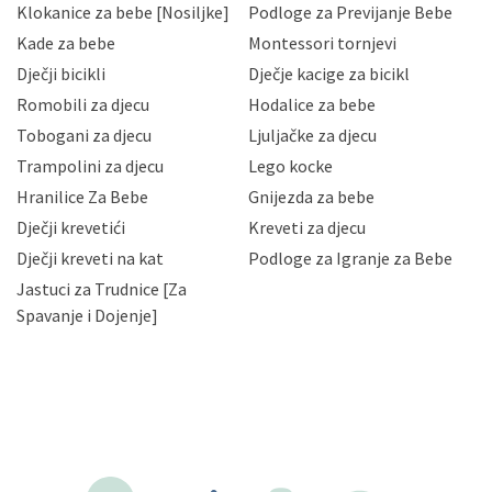
Klokanice za bebe [Nosiljke]
Podloge za Previjanje Bebe
Hrvatske, a uvijek uz primjenu odgovarajućih tehničkih i
sigurnosnih mjera zaštite osobnih podataka od
Kade za bebe
Montessori tornjevi
neovlaštenog pristupa, zlouporabe, otkrivanja,
Dječji bicikli
Dječje kacige za bicikl
gubitka ili uništenja. Mae.hr štiti privatnost svojih
korisnika i posjetitelja web stranica, čuva povjerljivost
Romobili za djecu
Hodalice za bebe
Vaših osobnih podataka te omogućava pristup i
Tobogani za djecu
Ljuljačke za djecu
priopćavanje osobnih podataka samo onim svojim
zaposlenicima kojima su isti potrebni radi provedbe
Trampolini za djecu
Lego kocke
njihovih poslovnih aktivnosti, a trećim osobama samo u
Hranilice Za Bebe
Gnijezda za bebe
slučajevima koji su dozvoljeni zakonima. Napominjemo
da možete u svako doba, u potpunosti ili djelomice,
Dječji krevetići
Kreveti za djecu
bez naknade i objašnjenja odustati od dane privole i
Dječji kreveti na kat
Podloge za Igranje za Bebe
zatražiti prestanak aktivnosti obrade Vaših osobnih
Jastuci za Trudnice [Za
podataka. Opoziv privole možete podnijeti poštom na
gore navedenu adresu ili e-mailom na adresu:
Spavanje i Dojenje]