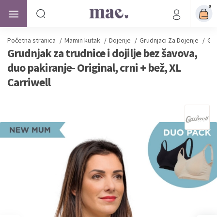
0
Početna stranica
/
Mamin kutak
/
Dojenje
/
Grudnjaci Za Dojenje
/
Gru
Grudnjak za trudnice i dojilje bez šavova,
duo pakiranje- Original, crni + bež, XL
Carriwell