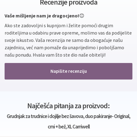
Recenzije proizvoda
Vaše mišljenje nam je dragocjeno!
😊
Ako ste zadovoljni s kupnjom i želite pomoći drugim
roditeljima u odabiru prave opreme, molimo vas da podijelite
svoje iskustvo. Vaša recenzija ne samo da obogaćuje našu
zajednicu, već nam pomaže da unaprijedimo i poboljšamo
našu ponudu. Hvala vam što ste dio naše obitelji!
Napišite recenziju
Najčešća pitanja za proizvod:
Grudnjak za trudnice i dojilje bez šavova, duo pakiranje- Original,
crni + bež, XL Carriwell