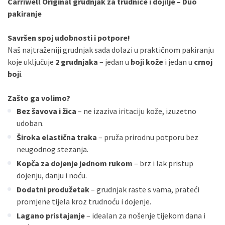
Carriwell Original grudnjak za trudnice i dojilje – Duo
pakiranje
Sve banke
Visa
Jednokratno
Savršen spoj udobnosti i potpore!
Sve banke
Master
Jednokratno
Naš najtraženiji grudnjak sada dolazi u praktičnom pakiranju
Sve banke
Maestro
Jednokratno
koje uključuje
2 grudnjaka
– jedan u
boji kože
i jedan u
crnoj
ECC
Discover
Jednokratno
boji
.
Zašto ga volimo?
Bez šavova i žica
– ne izaziva iritaciju kože, izuzetno
udoban.
Široka elastična traka
– pruža prirodnu potporu bez
neugodnog stezanja.
Kopča za dojenje jednom rukom
– brz i lak pristup
dojenju, danju i noću.
Dodatni produžetak
– grudnjak raste s vama, prateći
promjene tijela kroz trudnoću i dojenje.
Lagano pristajanje
– idealan za nošenje tijekom dana i