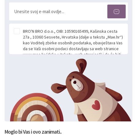
BRO'N BRO d.o.o., OIB: 10590165499, Kašinska cesta
27a , 10360 Sesvete, Hrvatska (dalje u tekstu „Mae.hr“)
kao Voditelj zbirke osobnih podataka, obavještava Vas
da se Vaši osobni podaci dostavljaju sa web stranice
www.mae.hr (dalje u tekstu „web stranice“) i da će biti
obrađeni. Prihvaćanjem ove Izjave smatra se da
slobodno i izričito dajete privolu za prikupljanje i daljnju
obradu Vaših osobnih podataka koje ustupate Mae.hr
putem ovih web stranica u svrhu odgovora i daljnje
komunikacije na Vaš upit poslan kroz kontakt obrazac.
Radi se o dobrovoljnom davanju podataka te ovu
Izjavu niste dužni prihvatiti odnosno niste dužni unositi
svoje osobne podatke u jednu od prijavnih
formi/obrazaca dostupnih na ovim web stranicama.
BRO'N BRO d.o.o. će s Vašim osobnim podacima
postupati sukladno Općoj uredbi o zaštiti podataka
koju možete pročitati ovdje, sukladno Politici
privatnosti i kolačića koju možete pročitati ovdje i
Moglo bi Vas i ovo zanimati..
sukladno drugim primjenjivim propisima Republike