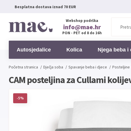
Besplatna dostava iznad 70 EUR
Webshop podrška
info@mae.hr
PON - PET od 8 do 16h
Autosjedalice
Kolica
Njega beba i 
Početna stranica
/
Dječja soba
/
Spavanje beba i djece
/
Posteljine
CAM posteljina za Cullami kolije
-5%