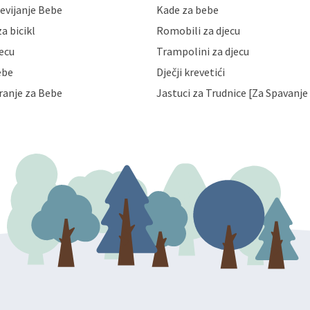
evijanje Bebe
Kade za bebe
a zaštite osobnih podataka od
 ili uništenja. Mae.hr štiti
a bicikl
Romobili za djecu
a, čuva povjerljivost Vaših osobnih
nih podataka samo onim svojim
jecu
Trampolini za djecu
jihovih poslovnih aktivnosti, a
ebe
Dječji krevetići
eni zakonima. Napominjemo da
z naknade i objašnjenja odustati od
ranje za Bebe
Jastuci za Trudnice [Za Spavanje 
 Vaših osobnih podataka. Opoziv
dresu ili e-mailom na adresu: