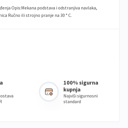
Sve
Master
Jednokratno
ođenja Opis:Mekana podstava i odstranjiva navlaka,
banke
ica Ručno ili strojno pranje na 30 ° C.
Sve
Maestro
Jednokratno
banke
ECC
Discover
Jednokratno
a
100% sigurna
kupnja
dostava
Najviši sigurnosni
R
standard