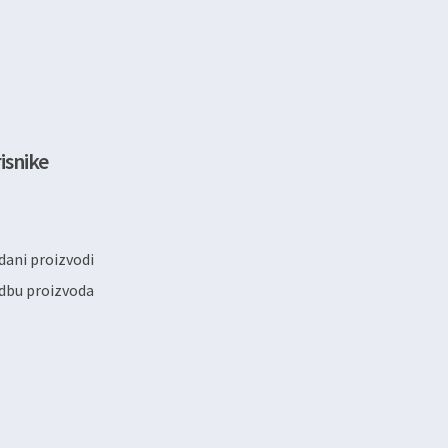
isnike
ani proizvodi
dbu proizvoda