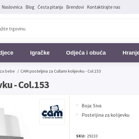
Naslovnica
Blog
Česta pitanja
Brendovi
Kontaktirajte nas
djece
Igračke
Odjeća i obuća
Hranj
 za bebe
/
CAM posteljina za Cullami kolijevku - Col.153
vku - Col.153
Boja: Siva
Posteljina za kolijevku
SKU:
29233