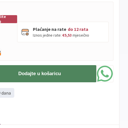
ite
0
Plaćanje na rate
do 12 rata
Iznos jedne rate:
€5,53
mjesečno
PBZ
Visa
do
12
rata
Visa
PBZ
do
12
rata
Premium
Dodajte u košaricu
Erste
Diners
do
12
rata
Erste
Maestro
do
12
rata
9 dana
Erste
Master
do
12
rata
Erste
Visa
do
12
rata
Sve
Visa
Jednokratno
banke