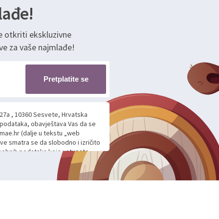
lađe!
e otkriti ekskluzivne
ve za vaše najmlađe!
Pretplatite se
 27a , 10360 Sesvete, Hrvatska
h podataka, obavještava Vas da se
mae.hr (dalje u tekstu „web
ave smatra se da slobodno i izričito
 osobnih podataka koje ustupate
ljnje komunikacije na Vaš upit
m davanju podataka te ovu Izjavu
voje osobne podatke u jednu od
anicama. BRO'N BRO d.o.o. će s
edbi o zaštiti podataka koju
i kolačića koju možete pročitati
like Hrvatske, a uvijek uz