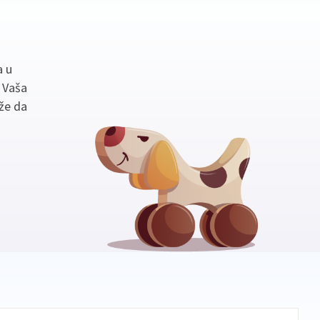
a u
. Vaša
že da