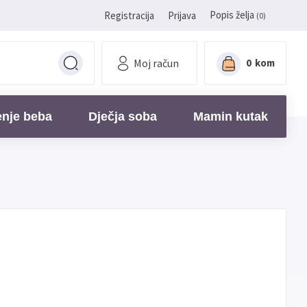
Popis želja
Registracija
Prijava
(0)
Moj račun
0
kom
enje beba
Dječja soba
Mamin kutak