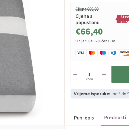
Cijena:
€69,90
Cijena s
Šted
popustom:
€3,5
€66,40
U cijenu je uključen PDV.
kom
Vrijeme isporuke:
od 3 do 
Prednosti
Puni opis