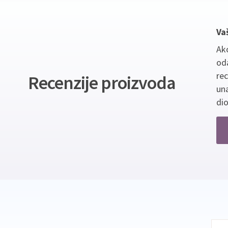
Va
Ako
oda
re
Recenzije proizvoda
un
dio