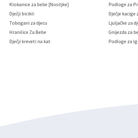
Klokanice za bebe [Nosiljke]
Podloge za Pr
primjenu odgovarajućih tehničkih i sigurnosnih mjer
neovlaštenog pristupa, zlouporabe, otkrivanja, gubitka
Dječji bicikli
Dječje kacige z
privatnost svojih korisnika i posjetitelja web stranic
podataka te omogućava pristup i priopćavanje osob
Tobogani za djecu
Ljuljačke za d
zaposlenicima kojima su isti potrebni radi provedbe n
Hranilice Za Bebe
Gnijezda za b
trećim osobama samo u slučajevima koji su dozvolj
možete u svako doba, u potpunosti ili djelomice, be
Dječji kreveti na kat
Podloge za Ig
dane privole i zatražiti prestanak aktivnosti obrade
privole možete podnijeti poštom na gore navedenu a