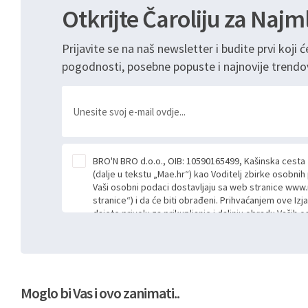
Otkrijte Čaroliju za Najm
Prijavite se na naš newsletter i budite prvi koji ć
pogodnosti, posebne popuste i najnovije trendo
BRO'N BRO d.o.o., OIB: 10590165499, Kašinska cesta
(dalje u tekstu „Mae.hr“) kao Voditelj zbirke osobni
Vaši osobni podaci dostavljaju sa web stranice www.
stranice“) i da će biti obrađeni. Prihvaćanjem ove Izj
dajete privolu za prikupljanje i daljnju obradu Vaših
Mae.hr putem ovih web stranica u svrhu odgovora i da
poslan kroz kontakt obrazac. Radi se o dobrovoljno
niste dužni prihvatiti odnosno niste dužni unositi s
prijavnih formi/obrazaca dostupnih na ovim web str
Vašim osobnim podacima postupati sukladno Općoj ur
Moglo bi Vas i ovo zanimati..
možete pročitati ovdje, sukladno Politici privatnosti 
ovdje i sukladno drugim primjenjivim propisima Repub