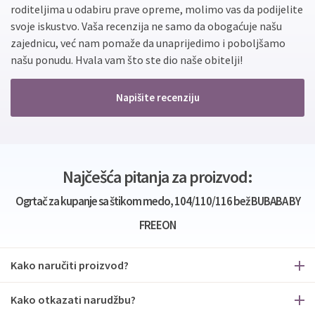
roditeljima u odabiru prave opreme, molimo vas da podijelite
svoje iskustvo. Vaša recenzija ne samo da obogaćuje našu
zajednicu, već nam pomaže da unaprijedimo i poboljšamo
našu ponudu. Hvala vam što ste dio naše obitelji!
Napišite recenziju
Najčešća pitanja za proizvod:
Ogrtač za kupanje sa štikom medo, 104/110/116 bež BUBABA BY
FREEON
Kako naručiti proizvod?
Kako otkazati narudžbu?