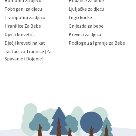
Romobili za djecu
Hodalice za bebe
Vaših osobnih podataka te omogućava pristup i
Tobogani za djecu
Ljuljačke za djecu
priopćavanje osobnih podataka samo onim svojim
zaposlenicima kojima su isti potrebni radi provedbe
Trampolini za djecu
Lego kocke
njihovih poslovnih aktivnosti, a trećim osobama samo u
Hranilice Za Bebe
Gnijezda za bebe
slučajevima koji su dozvoljeni zakonima. Napominjemo
da možete u svako doba, u potpunosti ili djelomice,
Dječji krevetići
Kreveti za djecu
bez naknade i objašnjenja odustati od dane privole i
Dječji kreveti na kat
Podloge za Igranje za Bebe
zatražiti prestanak aktivnosti obrade Vaših osobnih
Jastuci za Trudnice [Za
podataka. Opoziv privole možete podnijeti poštom na
gore navedenu adresu ili e-mailom na adresu:
Spavanje i Dojenje]