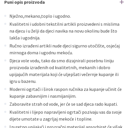
Puni opis proizvoda
Nježno,mekano,toplo i ugodno.
Kvalitetni i udobni tekstilni artikli proizvedeni s mislima
na djecu i u želji da djeci navika na novu okolinu bude što
lakša i ugodnija.
Ručno izrađeni artikli nude djeci sigurno utočište, osjećaj
mirnoga doma i ugodnu mekoću.
Djeca vole vodu, tako da smo dizajnirali posebnu liniju
proizvoda izrađenih od kvalitetnih, mekanih i dobro
upijajućih materijala koji će uljepšati večernje kupanje ili
igru ​​u bazenu.
Moderni ogrtači i širok raspon ručnika za kupanje učinit će
kupanje zabavnijim i nasmijanijim.
Zaboravite strah od vode, jer će se sad djeca rado kupati.
Kvalitetni i lijepo napravljeni ogrtači pozivaju vas da svoje
dijete umotate u zagrljaj mekoće i topline.
Izuzetno upijajući i prozračni materijal apsorbirat će višak