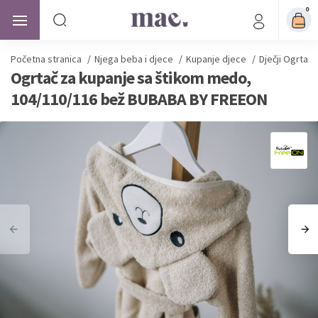
0
Početna stranica
/
Njega beba i djece
/
Kupanje djece
/
Dječji Ogrtači
Ogrtač za kupanje sa štikom medo,
104/110/116 bež BUBABA BY FREEON