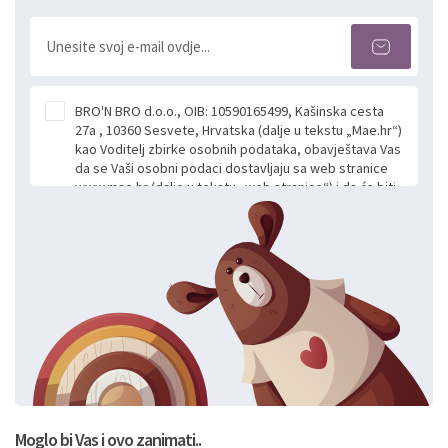
BRO'N BRO d.o.o., OIB: 10590165499, Kašinska cesta
27a , 10360 Sesvete, Hrvatska (dalje u tekstu „Mae.hr“)
kao Voditelj zbirke osobnih podataka, obavještava Vas
da se Vaši osobni podaci dostavljaju sa web stranice
www.mae.hr (dalje u tekstu „web stranice“) i da će biti
obrađeni. Prihvaćanjem ove Izjave smatra se da
slobodno i izričito dajete privolu za prikupljanje i daljnju
obradu Vaših osobnih podataka koje ustupate Mae.hr
putem ovih web stranica u svrhu odgovora i daljnje
komunikacije na Vaš upit poslan kroz kontakt obrazac.
Radi se o dobrovoljnom davanju podataka te ovu
Izjavu niste dužni prihvatiti odnosno niste dužni unositi
svoje osobne podatke u jednu od prijavnih
formi/obrazaca dostupnih na ovim web stranicama.
BRO'N BRO d.o.o. će s Vašim osobnim podacima
postupati sukladno Općoj uredbi o zaštiti podataka
koju možete pročitati ovdje, sukladno Politici
privatnosti i kolačića koju možete pročitati ovdje i
Moglo bi Vas i ovo zanimati..