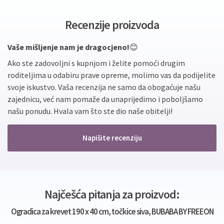
Recenzije proizvoda
Vaše mišljenje nam je dragocjeno!
😊
Ako ste zadovoljni s kupnjom i želite pomoći drugim
roditeljima u odabiru prave opreme, molimo vas da podijelite
svoje iskustvo. Vaša recenzija ne samo da obogaćuje našu
zajednicu, već nam pomaže da unaprijedimo i poboljšamo
našu ponudu. Hvala vam što ste dio naše obitelji!
Napišite recenziju
Najčešća pitanja za proizvod:
Ogradica za krevet 190 x 40 cm, točkice siva, BUBABA BY FREEON