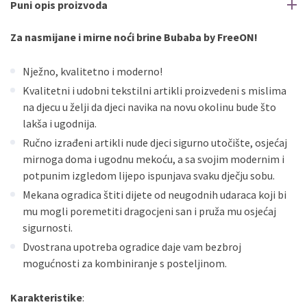
Puni opis proizvoda
Za nasmijane i mirne noći brine Bubaba by FreeON!
Nježno, kvalitetno i moderno!
Kvalitetni i udobni tekstilni artikli proizvedeni s mislima
na djecu u želji da djeci navika na novu okolinu bude što
lakša i ugodnija.
Ručno izrađeni artikli nude djeci sigurno utočište, osjećaj
mirnoga doma i ugodnu mekoću, a sa svojim modernim i
potpunim izgledom lijepo ispunjava svaku dječju sobu.
Mekana ogradica štiti dijete od neugodnih udaraca koji bi
mu mogli poremetiti dragocjeni san i pruža mu osjećaj
sigurnosti.
Dvostrana upotreba ogradice daje vam bezbroj
mogućnosti za kombiniranje s posteljinom.
Karakteristike
: