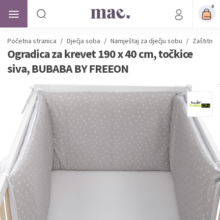
0
Početna stranica
/
Dječja soba
/
Namještaj za dječju sobu
/
Zaštitne 
Ogradica za krevet 190 x 40 cm, točkice
siva, BUBABA BY FREEON