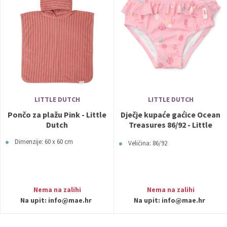
LITTLE DUTCH
LITTLE DUTCH
Pončo za plažu Pink - Little
Dječje kupaće gaćice Ocean
Dutch
Treasures 86/92 - Little
Dutch
Dimenzije: 60 x 60 cm
Veličina: 86/92
Nema na zalihi
Nema na zalihi
Na upit:
info@mae.hr
Na upit:
info@mae.hr