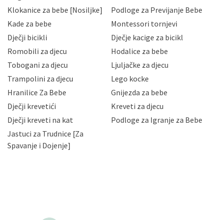
sukladno drugim primjenjivim propisima Republike
Klokanice za bebe [Nosiljke]
Podloge za Previjanje Bebe
Hrvatske, a uvijek uz primjenu odgovarajućih tehničkih i
sigurnosnih mjera zaštite osobnih podataka od
Kade za bebe
Montessori tornjevi
neovlaštenog pristupa, zlouporabe, otkrivanja,
Dječji bicikli
Dječje kacige za bicikl
gubitka ili uništenja. Mae.hr štiti privatnost svojih
korisnika i posjetitelja web stranica, čuva povjerljivost
Romobili za djecu
Hodalice za bebe
Vaših osobnih podataka te omogućava pristup i
Tobogani za djecu
Ljuljačke za djecu
priopćavanje osobnih podataka samo onim svojim
zaposlenicima kojima su isti potrebni radi provedbe
Trampolini za djecu
Lego kocke
njihovih poslovnih aktivnosti, a trećim osobama samo u
Hranilice Za Bebe
Gnijezda za bebe
slučajevima koji su dozvoljeni zakonima. Napominjemo
da možete u svako doba, u potpunosti ili djelomice,
Dječji krevetići
Kreveti za djecu
bez naknade i objašnjenja odustati od dane privole i
Dječji kreveti na kat
Podloge za Igranje za Bebe
zatražiti prestanak aktivnosti obrade Vaših osobnih
Jastuci za Trudnice [Za
podataka. Opoziv privole možete podnijeti poštom na
gore navedenu adresu ili e-mailom na adresu:
Spavanje i Dojenje]