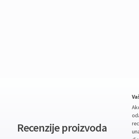
Va
Ako
oda
re
Recenzije proizvoda
un