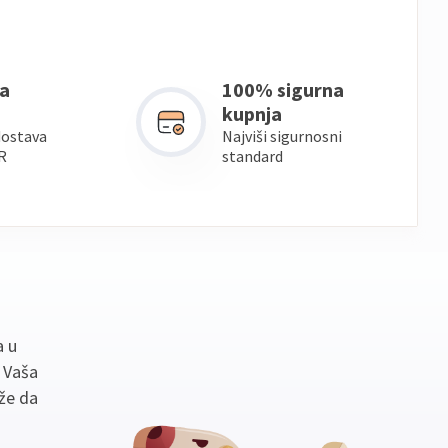
a
100% sigurna
kupnja
dostava
Najviši sigurnosni
R
standard
a u
. Vaša
že da