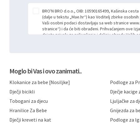
BRO'N BRO d.o.o., OIB: 10590165499, Kašinska cesta
(dalje u tekstu „Mae.hr“) kao Voditelj zbirke osobni
Vaši osobni podaci dostavljaju sa web stranice www.
stranice“) i da će biti obrađeni. Prihvaćanjem ove Izj
dajete privolu za prikupljanje i daljnju obradu Vaših
Mae.hr putem ovih web stranica u svrhu odgovora i da
poslan kroz kontakt obrazac. Radi se o dobrovoljno
niste dužni prihvatiti odnosno niste dužni unositi s
prijavnih formi/obrazaca dostupnih na ovim web str
Vašim osobnim podacima postupati sukladno Općoj ur
Moglo bi Vas i ovo zanimati..
možete pročitati ovdje, sukladno Politici privatnosti 
ovdje i sukladno drugim primjenjivim propisima Repub
Klokanice za bebe [Nosiljke]
Podloge za Pr
primjenu odgovarajućih tehničkih i sigurnosnih mjer
neovlaštenog pristupa, zlouporabe, otkrivanja, gubitka
Dječji bicikli
Dječje kacige z
privatnost svojih korisnika i posjetitelja web stranic
podataka te omogućava pristup i priopćavanje osob
Tobogani za djecu
Ljuljačke za d
zaposlenicima kojima su isti potrebni radi provedbe n
Hranilice Za Bebe
Gnijezda za b
trećim osobama samo u slučajevima koji su dozvolj
možete u svako doba, u potpunosti ili djelomice, be
Dječji kreveti na kat
Podloge za Ig
dane privole i zatražiti prestanak aktivnosti obrade
privole možete podnijeti poštom na gore navedenu a