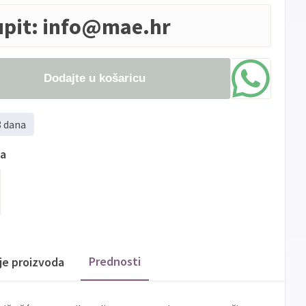
upit:
info@mae.hr
Dodajte u košaricu
8 dana
ma
Prednosti
ije proizvoda