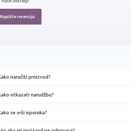
 naše obitelji!
Napišite recenziju
Kako naručiti proizvod?
Kako otkazati narudžbu?
Kako se vrši isporuka?
Što ako mi proizvod ne odgovara?