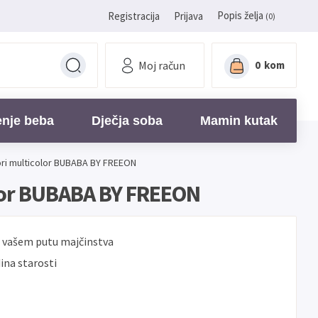
Popis želja
Registracija
Prijava
(0)
Moj račun
0
kom
enje beba
Dječja soba
Mamin kutak
ktori multicolor BUBABA BY FREEON
color BUBABA BY FREEON
na vašem putu majčinstva
ina starosti