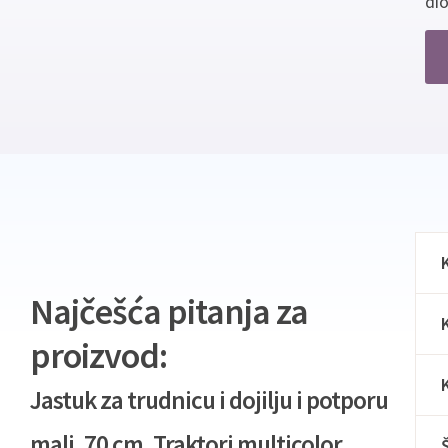
dio
Najčešća pitanja za
proizvod:
Jastuk za trudnicu i dojilju i potporu
mali, 70 cm, Traktori multicolor