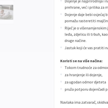
Dojenje je najprirodnija i 
prehrane, već i prilika za
Dojenje daje bebi osjećaj bl
pomažu rasteretiti majčine
Riječ je o višenamjenskim 
leđa, zdjelicu ili trbuh, k
druge načine.
Jastuk koji će vas pratiti
Koristi se na više načina:
Tokom trudnoće za odmor, p
za hranjenje ili dojenje,
za ugodan odmor djeteta
pruža potporu dojenčadi p
Navlaka ima zatvarač, skidiva 