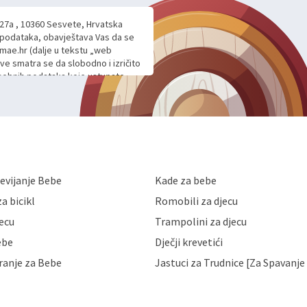
 27a , 10360 Sesvete, Hrvatska
h podataka, obavještava Vas da se
mae.hr (dalje u tekstu „web
ave smatra se da slobodno i izričito
 osobnih podataka koje ustupate
ljnje komunikacije na Vaš upit
m davanju podataka te ovu Izjavu
voje osobne podatke u jednu od
anicama. BRO'N BRO d.o.o. će s
edbi o zaštiti podataka koju
i kolačića koju možete pročitati
like Hrvatske, a uvijek uz
evijanje Bebe
Kade za bebe
a zaštite osobnih podataka od
 ili uništenja. Mae.hr štiti
a bicikl
Romobili za djecu
a, čuva povjerljivost Vaših osobnih
nih podataka samo onim svojim
jecu
Trampolini za djecu
jihovih poslovnih aktivnosti, a
ebe
Dječji krevetići
eni zakonima. Napominjemo da
z naknade i objašnjenja odustati od
ranje za Bebe
Jastuci za Trudnice [Za Spavanje 
 Vaših osobnih podataka. Opoziv
dresu ili e-mailom na adresu: