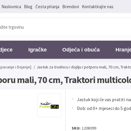
Naslovnica
Blog
Česta pitanja
Brendovi
Kontaktirajte nas
djece
Igračke
Odjeća i obuća
Hranj
Spavanje i Dojenje]
/
Jastuk za trudnicu i dojilju i potporu mali, 70 cm, Tra
otporu mali, 70 cm, Traktori multi
Jastuk koji će vas pratiti 
Dob: od 0+ mjeseci do 5 god
SKU:
1208099