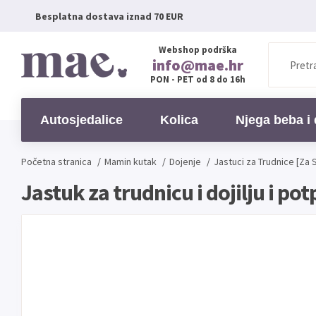
Besplatna dostava iznad 70 EUR
Webshop podrška
info@mae.hr
PON - PET od 8 do 16h
Autosjedalice
Kolica
Njega beba i 
Početna stranica
/
Mamin kutak
/
Dojenje
/
Jastuci za Trudnice [Za 
Jastuk za trudnicu i dojilju i p