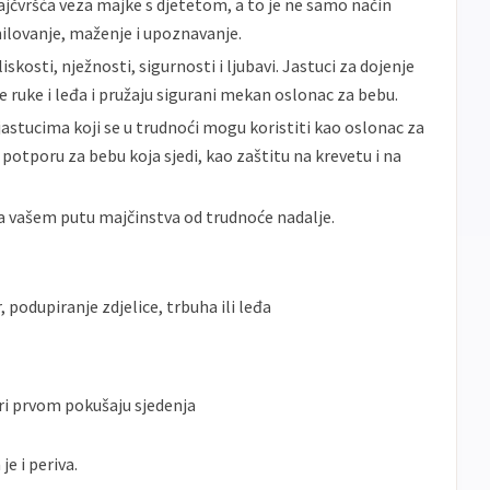
najčvršća veza majke s djetetom, a to je ne samo način
 milovanje, maženje i upoznavanje.
iskosti, nježnosti, sigurnosti i ljubavi. Jastuci za dojenje
 ruke i leđa i pružaju sigurani mekan oslonac za bebu.
jastucima koji se u trudnoći mogu koristiti kao oslonac za
ao potporu za bebu koja sjedi, kao zaštitu na krevetu i na
 na vašem putu majčinstva od trudnoće nadalje.
odupiranje zdjelice, trbuha ili leđa
ri prvom pokušaju sjedenja
je i periva.