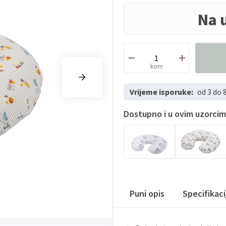
Na 
kom
Vrijeme isporuke:
od 3 do 
Dostupno i u ovim uzorci
Puni opis
Specifikac