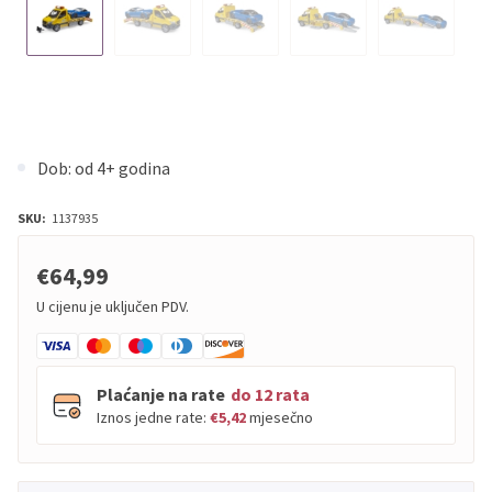
Dob: od 4+ godina
SKU:
1137935
€64,99
U cijenu je uključen PDV.
Plaćanje na rate
do 12 rata
Iznos jedne rate:
€5,42
mjesečno