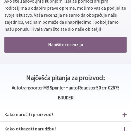
Ako ste zadovoljni s kupnjom i želite pomoći drugim
roditeljima u odabiru prave opreme, molimo vas da podijelite
svoje iskustvo. Vaša recenzija ne samo da obogaćuje našu
zajednicu, već nam pomaže da unaprijedimo i poboljšamo
našu ponudu. Hvala vam što ste dio naše obitelji!
Napišite recenziju
Najčešća pitanja za proizvod:
Autotransporter MB Sprinter + auto Roadster 50 cm 02675
BRUDER
Kako naručiti proizvod?
Kako otkazati narudžbu?