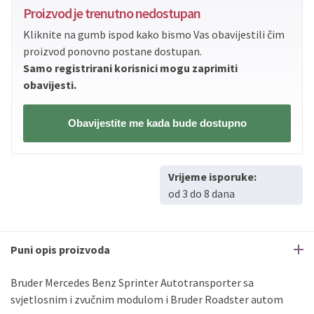
PBZ
Visa
do
12
rata
Proizvod je trenutno nedostupan
PBZ
Visa Premium
do
12
rata
Kliknite na gumb ispod kako bismo Vas obavijestili čim
Erste
Diners
do
12
rata
proizvod ponovno postane dostupan.
Erste
Maestro
do
12
rata
Samo registrirani korisnici mogu zaprimiti
Erste
Master
do
12
rata
obavijesti.
Erste
Visa
do
12
rata
Obavijestite me kada bude dostupno
Sve banke
Visa
Jednokratno
Sve banke
Master
Jednokratno
Vrijeme isporuke:
Sve banke
Maestro
Jednokratno
od 3 do 8 dana
ECC
Discover
Jednokratno
Puni opis proizvoda
Bruder Mercedes Benz Sprinter Autotransporter sa
svjetlosnim i zvučnim modulom i Bruder Roadster autom