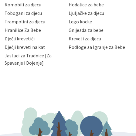
korisnika i posjetitelja web stranica, čuva povjerljivost
Romobili za djecu
Hodalice za bebe
Vaših osobnih podataka te omogućava pristup i
Tobogani za djecu
Ljuljačke za djecu
priopćavanje osobnih podataka samo onim svojim
zaposlenicima kojima su isti potrebni radi provedbe
Trampolini za djecu
Lego kocke
njihovih poslovnih aktivnosti, a trećim osobama samo u
Hranilice Za Bebe
Gnijezda za bebe
slučajevima koji su dozvoljeni zakonima. Napominjemo
da možete u svako doba, u potpunosti ili djelomice,
Dječji krevetići
Kreveti za djecu
bez naknade i objašnjenja odustati od dane privole i
Dječji kreveti na kat
Podloge za Igranje za Bebe
zatražiti prestanak aktivnosti obrade Vaših osobnih
Jastuci za Trudnice [Za
podataka. Opoziv privole možete podnijeti poštom na
gore navedenu adresu ili e-mailom na adresu:
Spavanje i Dojenje]