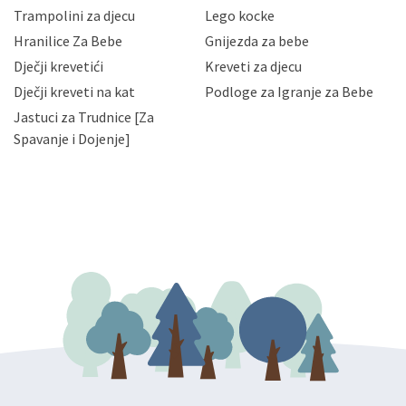
zaposlenicima kojima su isti potrebni radi provedbe
Trampolini za djecu
Lego kocke
njihovih poslovnih aktivnosti, a trećim osobama samo u
Hranilice Za Bebe
Gnijezda za bebe
slučajevima koji su dozvoljeni zakonima. Napominjemo
da možete u svako doba, u potpunosti ili djelomice,
Dječji krevetići
Kreveti za djecu
bez naknade i objašnjenja odustati od dane privole i
Dječji kreveti na kat
Podloge za Igranje za Bebe
zatražiti prestanak aktivnosti obrade Vaših osobnih
Jastuci za Trudnice [Za
podataka. Opoziv privole možete podnijeti poštom na
gore navedenu adresu ili e-mailom na adresu:
Spavanje i Dojenje]