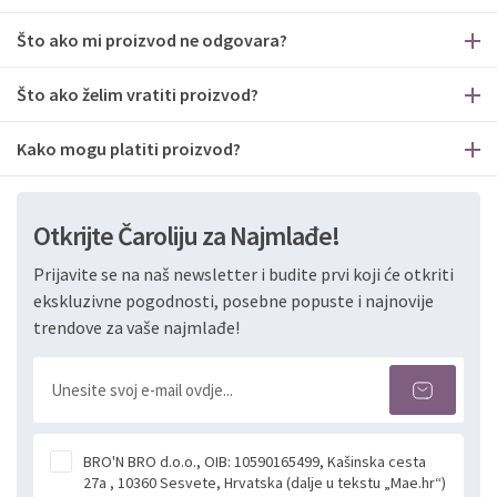
Što ako mi proizvod ne odgovara?
Što ako želim vratiti proizvod?
Kako mogu platiti proizvod?
Otkrijte Čaroliju za Najmlađe!
Prijavite se na naš newsletter i budite prvi koji će otkriti
ekskluzivne pogodnosti, posebne popuste i najnovije
trendove za vaše najmlađe!
BRO'N BRO d.o.o., OIB: 10590165499, Kašinska cesta
27a , 10360 Sesvete, Hrvatska (dalje u tekstu „Mae.hr“)