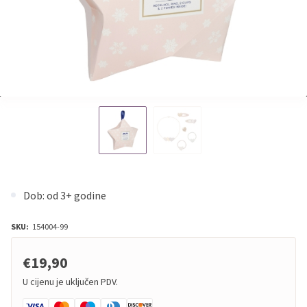
Dob: od 3+ godine
SKU:
154004-99
€19,90
U cijenu je uključen PDV.