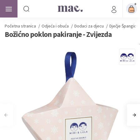
0
Početna stranica
/
Odjeća i obuća
/
Dodaci za djecu
/
Dječje Špangice
Božićno poklon pakiranje - Zvijezda