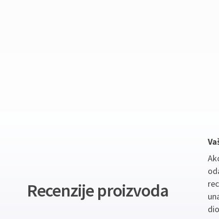
Va
Ako
oda
re
Recenzije proizvoda
un
dio