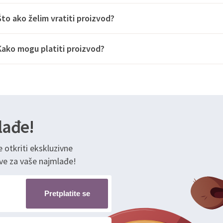
Što ako želim vratiti proizvod?
Kako mogu platiti proizvod?
lađe!
e otkriti ekskluzivne
ve za vaše najmlađe!
Pretplatite se