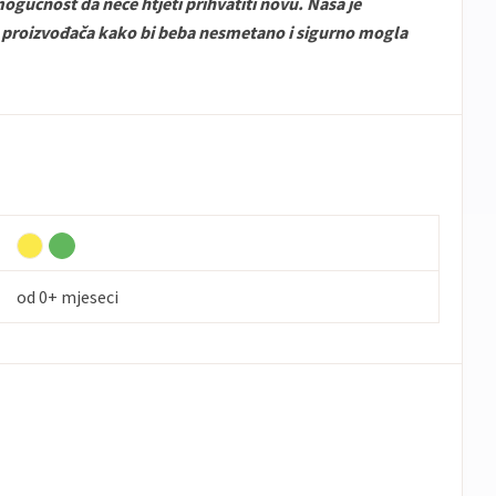
ogućnost da neće htjeti prihvatiti novu. Naša je
u proizvođača kako bi beba nesmetano i sigurno mogla
od 0+ mjeseci