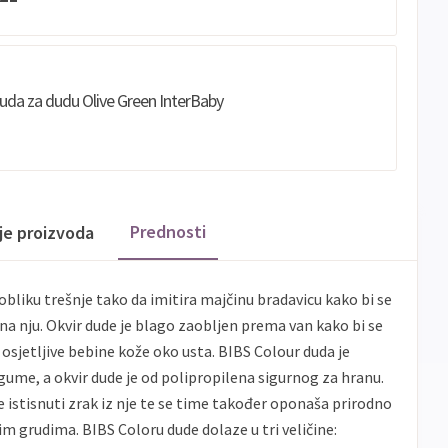
suda za dudu Olive Green InterBaby
Prednosti
ije proizvoda
obliku trešnje tako da imitira majčinu bradavicu kako bi se
na nju. Okvir dude je blago zaobljen prema van kako bi se
osjetljive bebine kože oko usta. BIBS Colour duda je
gume, a okvir dude je od polipropilena sigurnog za hranu.
že istisnuti zrak iz nje te se time također oponaša prirodno
im grudima. BIBS Coloru dude dolaze u tri veličine: