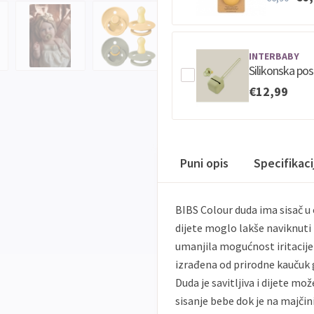
INTERBABY
Silikonska po
€12,99
Puni opis
Specifikac
BIBS Colour duda ima sisač u 
dijete moglo lakše naviknuti 
umanjila mogućnost iritacije 
izrađena od prirodne kaučuk 
Duda je savitljiva i dijete mo
sisanje bebe dok je na majčin