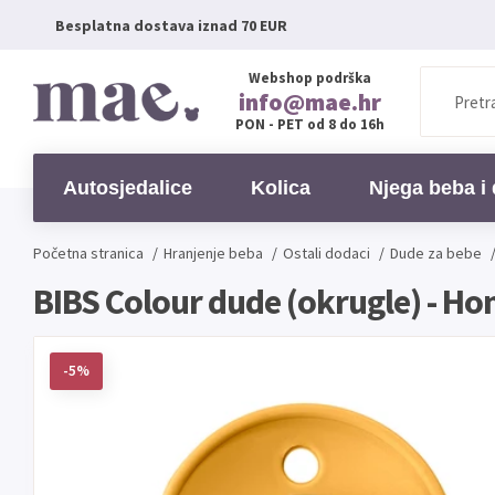
Besplatna dostava iznad 70 EUR
Webshop podrška
info@mae.hr
PON - PET od 8 do 16h
Autosjedalice
Kolica
Njega beba i 
Početna stranica
/
Hranjenje beba
/
Ostali dodaci
/
Dude za bebe
BIBS Colour dude (okrugle) - Hon
-5%