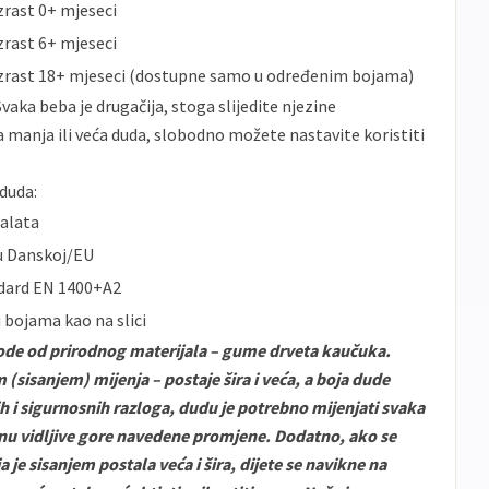
uzrast 0+ mjeseci
uzrast 6+ mjeseci
a uzrast 18+ mjeseci (dostupne samo u određenim bojama)
vaka beba je drugačija, stoga slijedite njezine
a manja ili veća duda, slobodno možete nastavite koristiti
duda:
talata
 u Danskoj/EU
ndard EN 1400+A2
u bojama kao na slici
de od prirodnog materijala – gume drveta kaučuka.
sisanjem) mijenja – postaje šira i veća, a boja dude
ih i sigurnosnih razloga, dudu je potrebno mijenjati svaka
nu vidljive gore navedene promjene. Dodatno, ako se
 je sisanjem postala veća i šira, dijete se navikne na