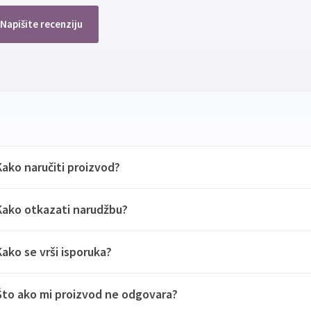
Napišite recenziju
Kako naručiti proizvod?
Kako otkazati narudžbu?
Kako se vrši isporuka?
Što ako mi proizvod ne odgovara?