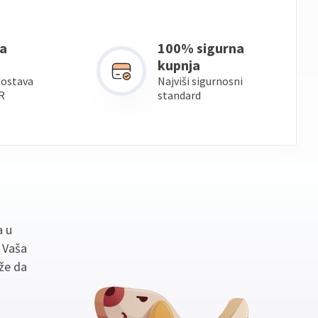
a
100% sigurna
kupnja
dostava
Najviši sigurnosni
R
standard
a u
. Vaša
že da