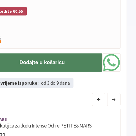
tedite €0,55
Dodajte u košaricu
Vrijeme isporuke:
od 3 do 9 dana
ARS
a kutijica za dudu Intense Ochre PETITE&MARS
,21