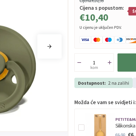
Cijena:
€10,95
Cijena s popustom:
Š
€10,40
U cijenu je uključen PDV.
kom
Dostupnost:
2 na zalihi
Možda će vam se svidjeti i:
PETITE&M
Silikonsk
€6
€6,90