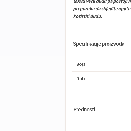
takvu veću dudu pa postoji m
preporuka da slijedite uput
koristiti dudu.
Specifikacije proizvoda
Boja
Dob
Prednosti