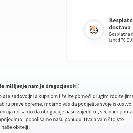
Besplatn
dostava
Besplatna 
iznad 70 EU
še mišljenje nam je dragocjeno!
😊
 ste zadovoljni s kupnjom i želite pomoći drugim roditeljim
biru prave opreme, molimo vas da podijelite svoje iskustvo
cenzija ne samo da obogaćuje našu zajednicu, već nam poma
aprijedimo i poboljšamo našu ponudu. Hvala vam što ste
 naše obitelji!