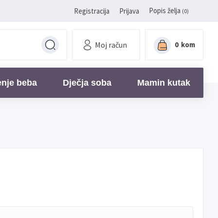
Popis želja
Registracija
Prijava
(0)
Moj račun
0
kom
enje beba
Dječja soba
Mamin kutak