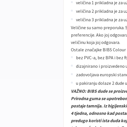
veličina 1 prikladna je za 
veličina 2 prikladna je za 
veličina 3 prikladna je z
Veličine su samo preporuka. S
preferencije. Ako joj odgovar
veličinu koja joj odgovara.
Ostale značajke BIBS Colour 
bez PVC-a, bez BPA i bez f
dizajnirano i proizvedeno
zadovoljava europski sta
u pakiranju dolaze 2 dude 
VAŽNO: BIBS dude se proizvo
Prirodna guma se upotrebom (
postaje tamnija. Iz higijensk
4 tjedna, odnosno kad posta
predugo koristi ista duda koja