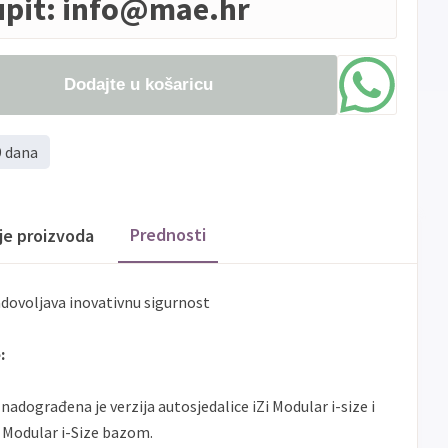
upit:
info@mae.hr
Dodajte u košaricu
9 dana
Prednosti
ije proizvoda
dovoljava inovativnu sigurnost
:
nadograđena je verzija autosjedalice iZi Modular i-size i
i Modular i-Size bazom.