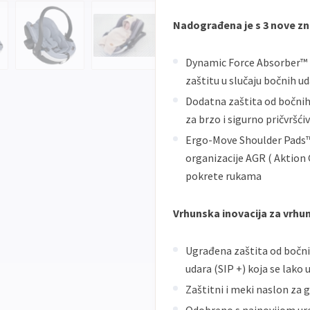
Nadograđena je s 3 nove zn
Dynamic Force Absorber™ n
zaštitu u slučaju bočnih u
Dodatna zaštita od bočnih
za brzo i sigurno pričvršći
Ergo-Move Shoulder Pads™ 
organizacije AGR ( Aktion 
pokrete rukama
Vrhunska inovacija za vrhu
Ugrađena zaštita od bočnih
udara (SIP +) koja se lako
Zaštitni i meki naslon za