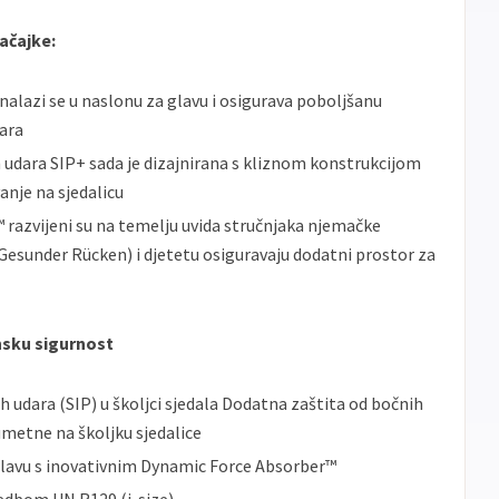
ačajke:
alazi se u naslonu za glavu i osigurava poboljšanu
dara
 udara SIP+ sada je dizajnirana s kliznom konstrukcijom
vanje na sjedalicu
razvijeni su na temelju uvida stručnjaka njemačke
Gesunder Rücken) i djetetu osiguravaju dodatni prostor za
nsku sigurnost
 udara (SIP) u školjci sjedala Dodatna zaštita od bočnih
 umetne na školjku sjedalice
 glavu s inovativnim Dynamic Force Absorber™