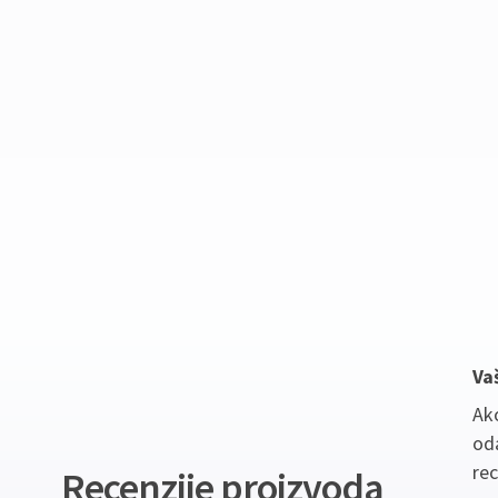
Va
Ako
oda
re
Recenzije proizvoda