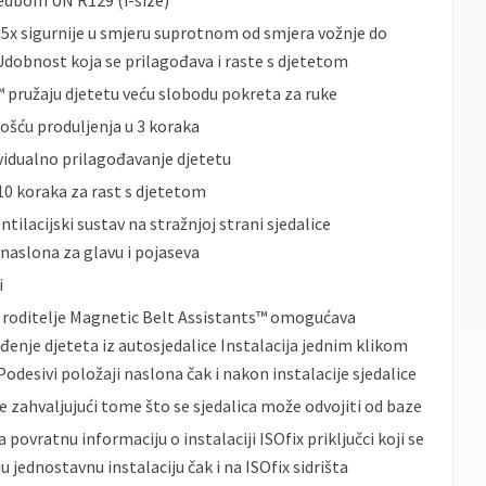
edbom UN R129 (i-size)
 5x sigurnije u smjeru suprotnom od smjera vožnje do
 Udobnost koja se prilagođava i raste s djetetom
pružaju djetetu veću slobodu pokreta za ruke
šću produljenja u 3 koraka
vidualno prilagođavanje djetetu
10 koraka za rast s djetetom
ntilacijski sustav na stražnjoj strani sjedalice
aslona za glavu i pojaseva
i
 roditelje Magnetic Belt Assistants™ omogućava
ađenje djeteta iz autosjedalice Instalacija jednim klikom
Podesivi položaji naslona čak i nakon instalacije sjedalice
je zahvaljujući tome što se sjedalica može odvojiti od baze
a povratnu informaciju o instalaciji ISOfix priključci koji se
jednostavnu instalaciju čak i na ISOfix sidrišta