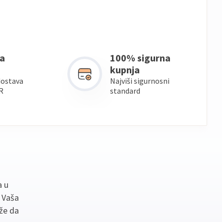
a
100% sigurna
kupnja
dostava
Najviši sigurnosni
R
standard
a u
. Vaša
že da