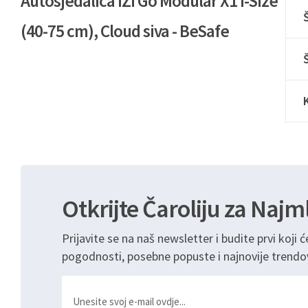
Autosjedalica iZi Go Modular X1 i-Size
(40-75 cm), Cloud siva - BeSafe
Otkrijte Čaroliju za Najm
Prijavite se na naš newsletter i budite prvi koji ć
pogodnosti, posebne popuste i najnovije trendo