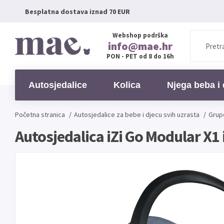
Besplatna dostava iznad 70 EUR
Webshop podrška
info@mae.hr
PON - PET od 8 do 16h
Autosjedalice
Kolica
Njega beba i 
Početna stranica
/
Autosjedalice
za bebe i djecu svih uzrasta
/
Grup
Autosjedalica iZi Go Modular X1 i