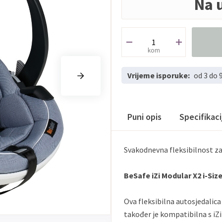
Na 
kom
Vrijeme isporuke:
od 3 do 
Puni opis
Specifikac
Svakodnevna fleksibilnost za
BeSafe iZi Modular X2 i-Size
Ova fleksibilna autosjedalica 
također je kompatibilna s iZ