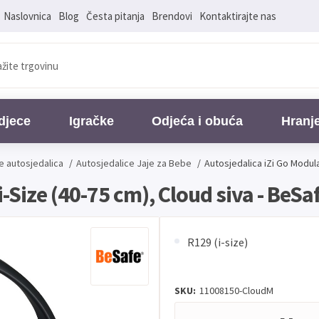
Naslovnica
Blog
Česta pitanja
Brendovi
Kontaktirajte nas
djece
Igračke
Odjeća i obuća
Hranj
e autosjedalica
/
Autosjedalice Jaje za Bebe
/
Autosjedalica iZi Go Modula
-Size (40-75 cm), Cloud siva - BeSa
R129 (i-size)
SKU:
11008150-CloudM