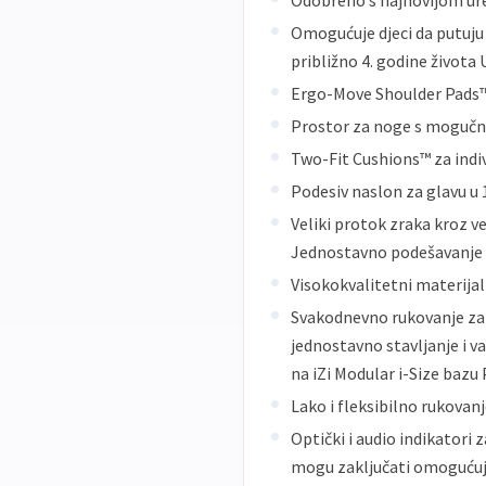
Odobreno s najnovijom ur
Omogućuje djeci da putuju
približno 4. godine života
Ergo-Move Shoulder Pads™ 
Prostor za noge s mogučno
Two-Fit Cushions™ za indi
Podesiv naslon za glavu u 
Veliki protok zraka kroz ve
Jednostavno podešavanje n
Visokokvalitetni materijal
Svakodnevno rukovanje za
jednostavno stavljanje i v
na iZi Modular i-Size bazu 
Lako i fleksibilno rukovan
Optički i audio indikatori z
mogu zaključati omogućuju 