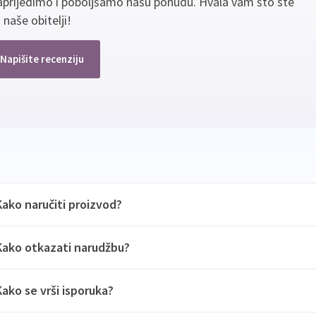
aprijedimo i poboljšamo našu ponudu. Hvala vam što ste
 naše obitelji!
Napišite recenziju
Kako naručiti proizvod?
Kako otkazati narudžbu?
Kako se vrši isporuka?