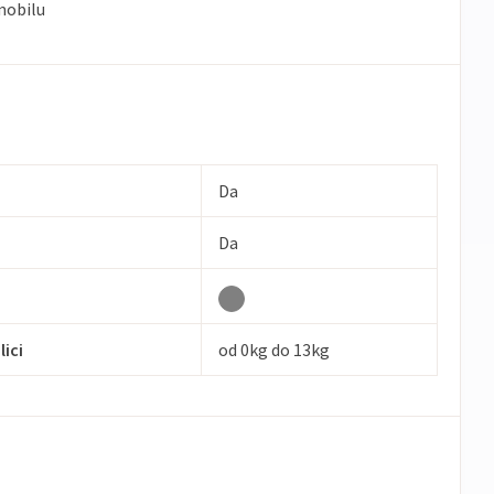
mobilu
Da
Da
lici
od 0kg do 13kg