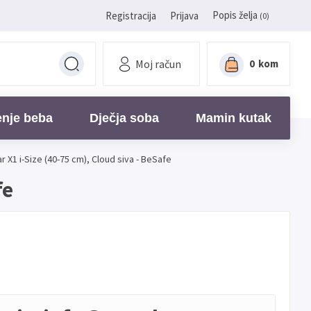
Popis želja
Registracija
Prijava
(0)
Moj račun
0
kom
enje beba
Dječja soba
Mamin kutak
r X1 i-Size (40-75 cm), Cloud siva - BeSafe
fe