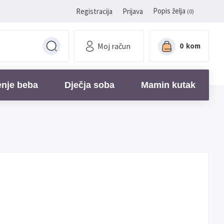
Popis želja
Registracija
Prijava
(0)
Moj račun
0
kom
enje beba
Dječja soba
Mamin kutak