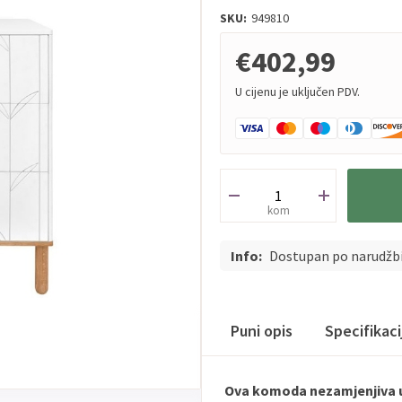
SKU:
949810
€402,99
U cijenu je uključen PDV.
kom
Info:
Dostupan po narudžb
Puni opis
Specifikac
Ova komoda nezamjenjiva u d