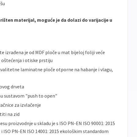
išu
rišten materijal, moguće je da dolazi do varijacije u
e izrađena je od MDF ploče u mat bijeloj foliji veće
oštećenja i otiske prstiju
kvalitetne laminatne ploče otporne na habanje i vlagu,
ovog drveta
 su sustavom "push to open"
ačnice za izvlačenje
iti na zid
ocesu proizvodnje u skladu je s ISO PN-EN ISO 90001: 2015
o i ISO PN-EN ISO 14001: 2015 ekološkim standardom