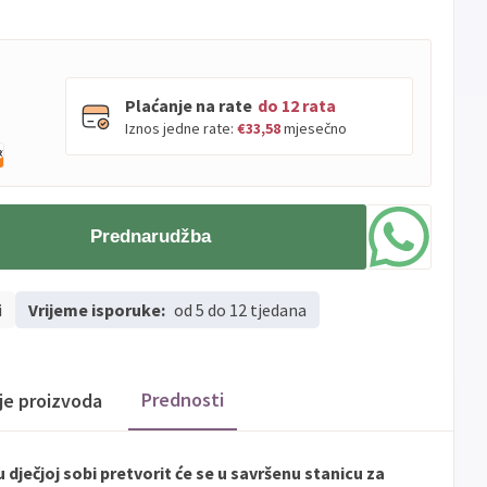
Plaćanje na rate
do 12 rata
Iznos jedne rate:
€33,58
mjesečno
PBZ
Visa
do
12
rata
Prednarudžba
Visa
PBZ
do
12
rata
Premium
Erste
Diners
do
12
rata
i
Vrijeme isporuke:
od 5 do 12 tjedana
Erste
Maestro
do
12
rata
Erste
Master
do
12
rata
Erste
Visa
do
12
rata
Prednosti
ije proizvoda
Sve
Visa
Jednokratno
banke
ječjoj sobi pretvorit će se u savršenu stanicu za