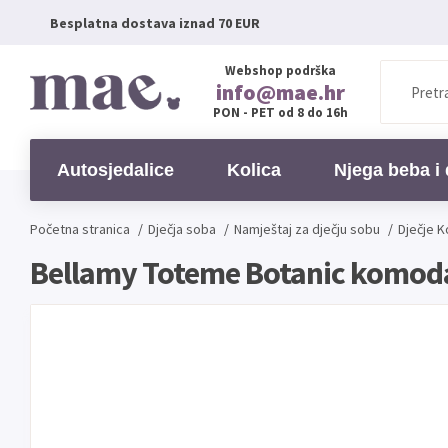
Besplatna dostava iznad 70 EUR
Webshop podrška
info@mae.hr
PON - PET od 8 do 16h
Autosjedalice
Kolica
Njega beba i 
Početna stranica
/
Dječja soba
/
Namještaj za dječju sobu
/
Dječje 
Bellamy Toteme Botanic komoda 