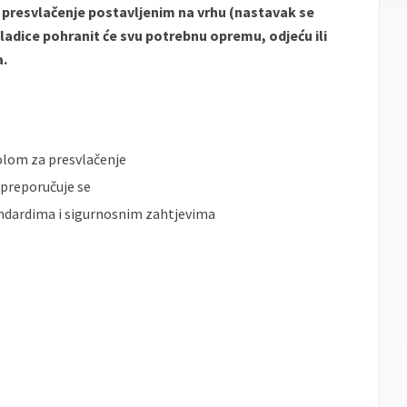
Sve
presvlačenje postavljenim na vrhu (nastavak se
Master
Jednokratno
banke
ladice pohranit će svu potrebnu opremu, odjeću ili
Sve
Maestro
Jednokratno
a.
banke
ECC
Discover
Jednokratno
olom za presvlačenje
- preporučuje se
ndardima i sigurnosnim zahtjevima