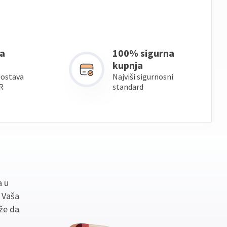
a
100% sigurna
kupnja
dostava
Najviši sigurnosni
R
standard
a u
. Vaša
že da