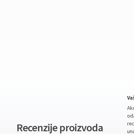
Va
Ako
oda
re
Recenzije proizvoda
un