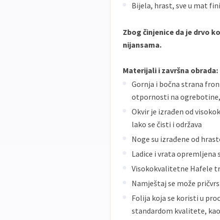
Bijela, hrast, sve u mat fin
Zbog činjenice da je drvo ko
nijansama.
Materijali i završna obrada:
Gornja i bočna strana front
otpornosti na ogrebotine, 
Okvir je izrađen od visoko
lako se čisti i održava
Noge su izrađene od hrast
Ladice i vrata opremljena
Visokokvalitetne Hafele tr
Namještaj se može pričvrst
Folija koja se koristi u pr
standardom kvalitete, ka