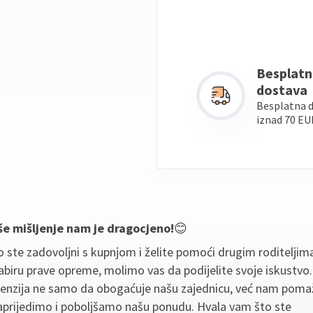
Besplatn
dostava
Besplatna 
iznad 70 EU
še mišljenje nam je dragocjeno!
😊
 ste zadovoljni s kupnjom i želite pomoći drugim roditeljim
biru prave opreme, molimo vas da podijelite svoje iskustvo
cenzija ne samo da obogaćuje našu zajednicu, već nam poma
aprijedimo i poboljšamo našu ponudu. Hvala vam što ste