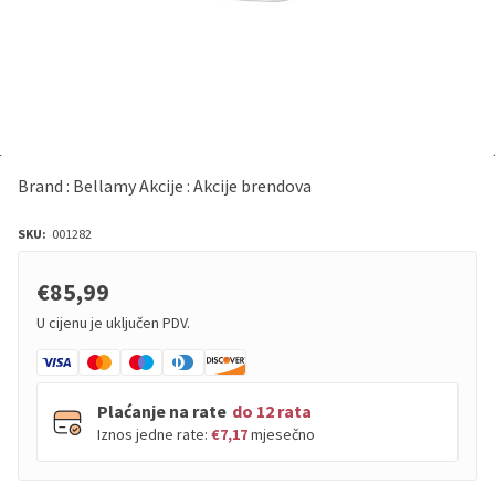
Brand : Bellamy Akcije : Akcije brendova
SKU:
001282
€85,99
U cijenu je uključen PDV.
Plaćanje na rate
do 12 rata
Iznos jedne rate:
€7,17
mjesečno