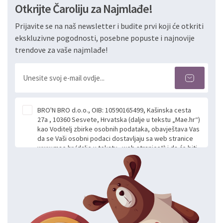
Otkrijte Čaroliju za Najmlađe!
Prijavite se na naš newsletter i budite prvi koji će otkriti
ekskluzivne pogodnosti, posebne popuste i najnovije
trendove za vaše najmlađe!
BRO'N BRO d.o.o., OIB: 10590165499, Kašinska cesta
27a , 10360 Sesvete, Hrvatska (dalje u tekstu „Mae.hr“)
kao Voditelj zbirke osobnih podataka, obavještava Vas
da se Vaši osobni podaci dostavljaju sa web stranice
www.mae.hr (dalje u tekstu „web stranice“) i da će biti
obrađeni. Prihvaćanjem ove Izjave smatra se da
slobodno i izričito dajete privolu za prikupljanje i daljnju
obradu Vaših osobnih podataka koje ustupate Mae.hr
putem ovih web stranica u svrhu odgovora i daljnje
komunikacije na Vaš upit poslan kroz kontakt obrazac.
Radi se o dobrovoljnom davanju podataka te ovu
Izjavu niste dužni prihvatiti odnosno niste dužni unositi