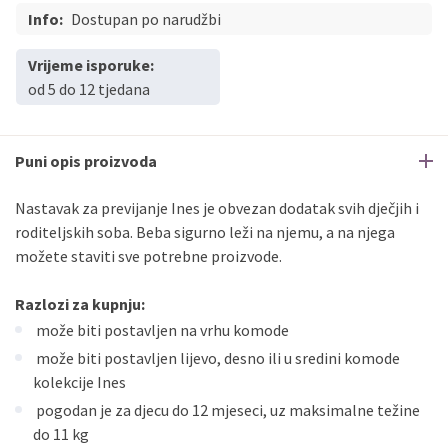
Info:
PBZ
Dostupan po narudžbi
Visa
do
12
rata
PBZ
Visa Premium
do
12
rata
Vrijeme isporuke:
Erste
Diners
do
12
rata
od 5 do 12 tjedana
Erste
Maestro
do
12
rata
Erste
Master
do
12
rata
Erste
Visa
do
12
rata
Puni opis proizvoda
Nastavak za previjanje Ines je obvezan dodatak svih dječjih i
Sve banke
Visa
Jednokratno
roditeljskih soba. Beba sigurno leži na njemu, a na njega
Sve banke
Master
Jednokratno
možete staviti sve potrebne proizvode.
Sve banke
Maestro
Jednokratno
Razlozi za kupnju:
ECC
Discover
Jednokratno
može biti postavljen na vrhu komode
može biti postavljen lijevo, desno ili u sredini komode
kolekcije Ines
pogodan je za djecu do 12 mjeseci, uz maksimalne težine
do 11 kg