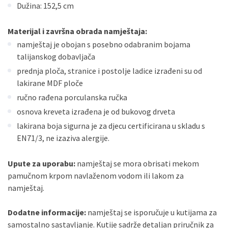
Dužina: 152,5 cm
Materijal i završna obrada namještaja:
namještaj je obojan s posebno odabranim bojama
talijanskog dobavljača
prednja ploča, stranice i postolje ladice izrađeni su od
lakirane MDF ploče
ručno rađena porculanska ručka
osnova kreveta izrađena je od bukovog drveta
lakirana boja sigurna je za djecu certificirana u skladu s
EN71/3, ne izaziva alergije.
Upute za uporabu:
namještaj se mora obrisati mekom
pamučnom krpom navlaženom vodom ili lakom za
namještaj.
Dodatne informacije:
namještaj se isporučuje u kutijama za
samostalno sastavljanje. Kutije sadrže detaljan priručnik za