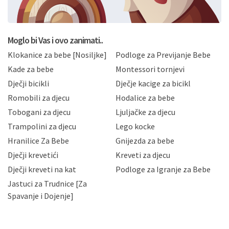
BRO'N BRO d.o.o. će s Vašim osobnim podacima
postupati sukladno Općoj uredbi o zaštiti podataka
koju možete pročitati ovdje, sukladno Politici
privatnosti i kolačića koju možete pročitati ovdje i
Moglo bi Vas i ovo zanimati..
sukladno drugim primjenjivim propisima Republike
Klokanice za bebe [Nosiljke]
Podloge za Previjanje Bebe
Hrvatske, a uvijek uz primjenu odgovarajućih tehničkih i
sigurnosnih mjera zaštite osobnih podataka od
Kade za bebe
Montessori tornjevi
neovlaštenog pristupa, zlouporabe, otkrivanja,
Dječji bicikli
Dječje kacige za bicikl
gubitka ili uništenja. Mae.hr štiti privatnost svojih
korisnika i posjetitelja web stranica, čuva povjerljivost
Romobili za djecu
Hodalice za bebe
Vaših osobnih podataka te omogućava pristup i
Tobogani za djecu
Ljuljačke za djecu
priopćavanje osobnih podataka samo onim svojim
zaposlenicima kojima su isti potrebni radi provedbe
Trampolini za djecu
Lego kocke
njihovih poslovnih aktivnosti, a trećim osobama samo u
Hranilice Za Bebe
Gnijezda za bebe
slučajevima koji su dozvoljeni zakonima. Napominjemo
da možete u svako doba, u potpunosti ili djelomice,
Dječji krevetići
Kreveti za djecu
bez naknade i objašnjenja odustati od dane privole i
Dječji kreveti na kat
Podloge za Igranje za Bebe
zatražiti prestanak aktivnosti obrade Vaših osobnih
Jastuci za Trudnice [Za
podataka. Opoziv privole možete podnijeti poštom na
gore navedenu adresu ili e-mailom na adresu:
Spavanje i Dojenje]