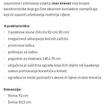
Sve banke
Master
Jednokratno
izazovima i otkrivanju svijeta.
Ines krevet
ima brojne
Sve banke
Maestro
Jednokratno
karakteristike koje ga čine idealnim komadom namještaja
koji će ispuniti očekivanja roditelja i djece.
ECC
Discover
Jednokratno
Karakteristike:
3 podesive visine (54 cm/42 cm/30 cm)
mogućnost uklanjanja bočnih zaštita
prostrana ladica
poklopac za ladicu
pogodno za madrace 140 x 70 cm
uključena je zaštitna ograda koja štiti dijete od ispadanja
nakon pretvaranja krevetića u krevet
ogradica se može postaviti s desne ili lijeve strane kreveta.
Dimenzije:
Visina: 92 cm
Širina: 83,5 cm