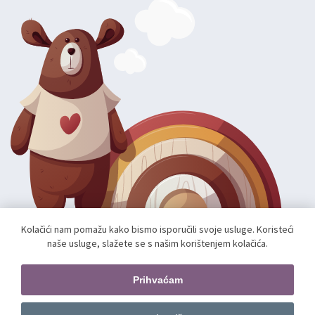
Kolačići nam pomažu kako bismo isporučili svoje usluge. Koristeći
naše usluge, slažete se s našim korištenjem kolačića.
Autorska prava; 2026 mae.hr. Sva prava pridržana.
Web shop izradio:
unamente.agency
Prihvaćam
Pratite nas