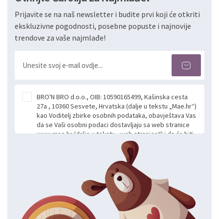
Prijavite se na naš newsletter i budite prvi koji će otkriti
ekskluzivne pogodnosti, posebne popuste i najnovije
trendove za vaše najmlađe!
BRO'N BRO d.o.o., OIB: 10590165499, Kašinska cesta
27a , 10360 Sesvete, Hrvatska (dalje u tekstu „Mae.hr“)
kao Voditelj zbirke osobnih podataka, obavještava Vas
da se Vaši osobni podaci dostavljaju sa web stranice
www.mae.hr (dalje u tekstu „web stranice“) i da će biti
obrađeni. Prihvaćanjem ove Izjave smatra se da
slobodno i izričito dajete privolu za prikupljanje i daljnju
obradu Vaših osobnih podataka koje ustupate Mae.hr
putem ovih web stranica u svrhu odgovora i daljnje
komunikacije na Vaš upit poslan kroz kontakt obrazac.
Radi se o dobrovoljnom davanju podataka te ovu
Izjavu niste dužni prihvatiti odnosno niste dužni unositi
svoje osobne podatke u jednu od prijavnih
formi/obrazaca dostupnih na ovim web stranicama.