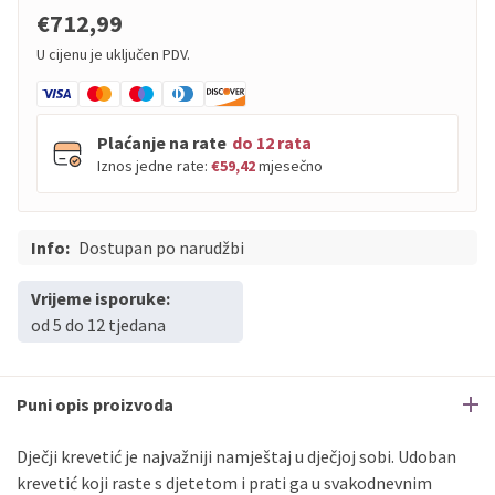
€712,99
U cijenu je uključen PDV.
Plaćanje na rate
do 12 rata
Iznos jedne rate:
€59,42
mjesečno
Info:
PBZ
Dostupan po narudžbi
Visa
do
12
rata
PBZ
Visa Premium
do
12
rata
Vrijeme isporuke:
Erste
Diners
do
12
rata
od 5 do 12 tjedana
Erste
Maestro
do
12
rata
Erste
Master
do
12
rata
Erste
Visa
do
12
rata
Puni opis proizvoda
Dječji krevetić je najvažniji namještaj u dječjoj sobi. Udoban
Sve banke
Visa
Jednokratno
krevetić koji raste s djetetom i prati ga u svakodnevnim