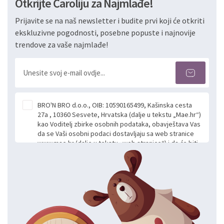
Otkrijte Čaroliju za Najmlađe!
Prijavite se na naš newsletter i budite prvi koji će otkriti
ekskluzivne pogodnosti, posebne popuste i najnovije
trendove za vaše najmlađe!
BRO'N BRO d.o.o., OIB: 10590165499, Kašinska cesta
27a , 10360 Sesvete, Hrvatska (dalje u tekstu „Mae.hr“)
kao Voditelj zbirke osobnih podataka, obavještava Vas
da se Vaši osobni podaci dostavljaju sa web stranice
www.mae.hr (dalje u tekstu „web stranice“) i da će biti
obrađeni. Prihvaćanjem ove Izjave smatra se da
slobodno i izričito dajete privolu za prikupljanje i daljnju
obradu Vaših osobnih podataka koje ustupate Mae.hr
putem ovih web stranica u svrhu odgovora i daljnje
komunikacije na Vaš upit poslan kroz kontakt obrazac.
Radi se o dobrovoljnom davanju podataka te ovu
Izjavu niste dužni prihvatiti odnosno niste dužni unositi
svoje osobne podatke u jednu od prijavnih