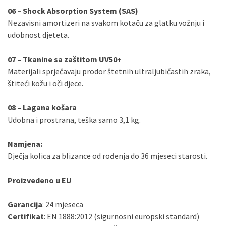
06 – Shock Absorption System (SAS)
Nezavisni amortizeri na svakom kotaču za glatku vožnju i
udobnost djeteta.
07 – Tkanine sa zaštitom UV50+
Materijali sprječavaju prodor štetnih ultraljubičastih zraka,
štiteći kožu i oči djece.
08 – Lagana košara
Udobna i prostrana, teška samo 3,1 kg.
Namjena:
Dječja kolica za blizance od rođenja do 36 mjeseci starosti.
Proizvedeno u EU
Garancija
: 24 mjeseca
Certifikat
: EN 1888:2012 (sigurnosni europski standard)