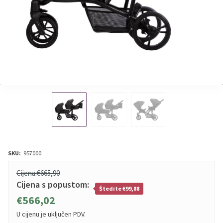
SKU:
957000
Cijena:
€665,90
Cijena s popustom:
Štedite €99,88
€566,02
U cijenu je uključen PDV.