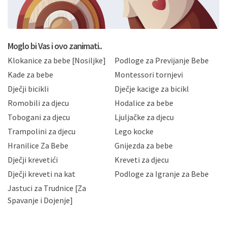
formi/obrazaca dostupnih na ovim web stranicama.
BRO'N BRO d.o.o. će s Vašim osobnim podacima
postupati sukladno Općoj uredbi o zaštiti podataka
koju možete pročitati ovdje, sukladno Politici
privatnosti i kolačića koju možete pročitati ovdje i
Moglo bi Vas i ovo zanimati..
sukladno drugim primjenjivim propisima Republike
Klokanice za bebe [Nosiljke]
Podloge za Previjanje Bebe
Hrvatske, a uvijek uz primjenu odgovarajućih tehničkih i
sigurnosnih mjera zaštite osobnih podataka od
Kade za bebe
Montessori tornjevi
neovlaštenog pristupa, zlouporabe, otkrivanja,
Dječji bicikli
Dječje kacige za bicikl
gubitka ili uništenja. Mae.hr štiti privatnost svojih
korisnika i posjetitelja web stranica, čuva povjerljivost
Romobili za djecu
Hodalice za bebe
Vaših osobnih podataka te omogućava pristup i
Tobogani za djecu
Ljuljačke za djecu
priopćavanje osobnih podataka samo onim svojim
zaposlenicima kojima su isti potrebni radi provedbe
Trampolini za djecu
Lego kocke
njihovih poslovnih aktivnosti, a trećim osobama samo u
Hranilice Za Bebe
Gnijezda za bebe
slučajevima koji su dozvoljeni zakonima. Napominjemo
da možete u svako doba, u potpunosti ili djelomice,
Dječji krevetići
Kreveti za djecu
bez naknade i objašnjenja odustati od dane privole i
Dječji kreveti na kat
Podloge za Igranje za Bebe
zatražiti prestanak aktivnosti obrade Vaših osobnih
Jastuci za Trudnice [Za
podataka. Opoziv privole možete podnijeti poštom na
gore navedenu adresu ili e-mailom na adresu:
Spavanje i Dojenje]