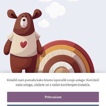
Kolačići nam pomažu kako bismo isporučili svoje usluge. Koristeći
naše usluge, slažete se s našim korištenjem kolačića.
Autorska prava; 2026 mae.hr. Sva prava pridržana.
Web shop izradio:
unamente.agency
Prihvaćam
Pratite nas