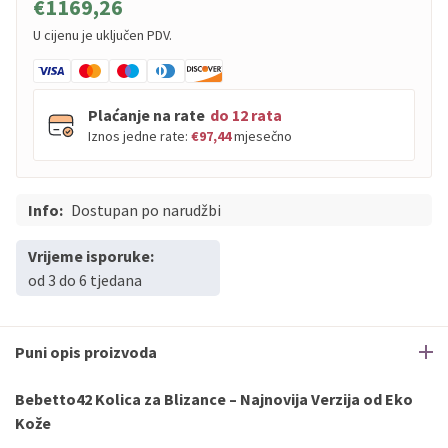
€1169,26
U cijenu je uključen PDV.
Plaćanje na rate
do 12 rata
Iznos jedne rate:
€97,44
mjesečno
Info:
PBZ
Dostupan po narudžbi
Visa
do
12
rata
PBZ
Visa Premium
do
12
rata
Vrijeme isporuke:
Erste
Diners
do
12
rata
od 3 do 6 tjedana
Erste
Maestro
do
12
rata
Erste
Master
do
12
rata
Erste
Visa
do
12
rata
Puni opis proizvoda
Bebetto42 Kolica za Blizance – Najnovija Verzija od Eko
Sve banke
Visa
Jednokratno
Kože
Sve banke
Master
Jednokratno