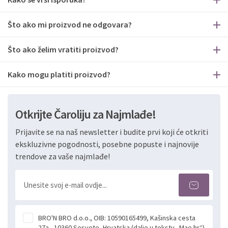
Što ako mi proizvod ne odgovara?
Što ako želim vratiti proizvod?
Kako mogu platiti proizvod?
Otkrijte Čaroliju za Najmlađe!
Prijavite se na naš newsletter i budite prvi koji će otkriti
ekskluzivne pogodnosti, posebne popuste i najnovije
trendove za vaše najmlađe!
BRO'N BRO d.o.o., OIB: 10590165499, Kašinska cesta
27a , 10360 Sesvete, Hrvatska (dalje u tekstu „Mae.hr“)