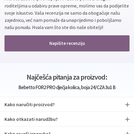
roditeljima u odabiru prave opreme, molimo vas da podijelite
svoje iskustvo. Vaša recenzija ne samo da obogaćuje našu
zajednicu, već nam pomaže da unaprijedimo i poboljšamo
našu ponudu. Hvala vam što ste dio naše obitelji!
Napišite recenziju
Najčešća pitanja za proizvod:
Bebetto FOR2 PRO dječja kolica, boja 24/CZA 3u1 B
Kako naručiti proizvod?
Kako otkazati narudžbu?
Kako se vrši isporuka?