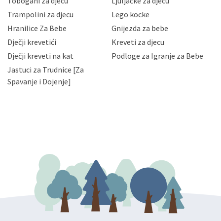
Tobogani za djecu
Ljuljačke za djecu
priopćavanje osobnih podataka samo onim svojim
zaposlenicima kojima su isti potrebni radi provedbe
Trampolini za djecu
Lego kocke
njihovih poslovnih aktivnosti, a trećim osobama samo u
Hranilice Za Bebe
Gnijezda za bebe
slučajevima koji su dozvoljeni zakonima. Napominjemo
da možete u svako doba, u potpunosti ili djelomice,
Dječji krevetići
Kreveti za djecu
bez naknade i objašnjenja odustati od dane privole i
Dječji kreveti na kat
Podloge za Igranje za Bebe
zatražiti prestanak aktivnosti obrade Vaših osobnih
Jastuci za Trudnice [Za
podataka. Opoziv privole možete podnijeti poštom na
gore navedenu adresu ili e-mailom na adresu:
Spavanje i Dojenje]