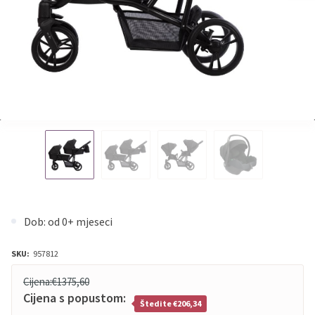
Dob: od 0+ mjeseci
SKU:
957812
Cijena:
€1375,60
Cijena s popustom:
Štedite €206,34