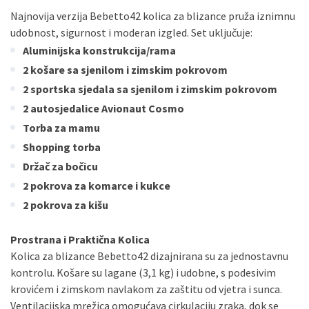
Sve banke
Maestro
Jednokratno
Najnovija verzija Bebetto42 kolica za blizance pruža iznimnu
udobnost, sigurnost i moderan izgled. Set uključuje:
ECC
Discover
Jednokratno
Aluminijska konstrukcija/rama
2 košare sa sjenilom i zimskim pokrovom
2 sportska sjedala sa sjenilom i zimskim pokrovom
2 autosjedalice Avionaut Cosmo
Torba za mamu
Shopping torba
Držač za bočicu
2 pokrova za komarce i kukce
2 pokrova za kišu
Prostrana i Praktična Kolica
Kolica za blizance Bebetto42 dizajnirana su za jednostavnu
kontrolu. Košare su lagane (3,1 kg) i udobne, s podesivim
krovićem i zimskom navlakom za zaštitu od vjetra i sunca.
Ventilacijska mrežica omogućava cirkulaciju zraka, dok se