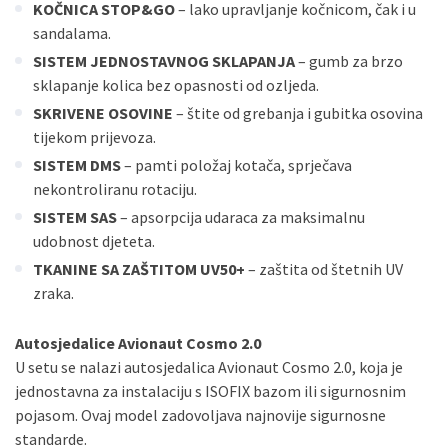
KOČNICA STOP&GO
– lako upravljanje kočnicom, čak i u
sandalama.
SISTEM JEDNOSTAVNOG SKLAPANJA
– gumb za brzo
sklapanje kolica bez opasnosti od ozljeda.
SKRIVENE OSOVINE
– štite od grebanja i gubitka osovina
tijekom prijevoza.
SISTEM DMS
– pamti položaj kotača, sprječava
nekontroliranu rotaciju.
SISTEM SAS
– apsorpcija udaraca za maksimalnu
udobnost djeteta.
TKANINE SA ZAŠTITOM UV50+
– zaštita od štetnih UV
zraka.
Autosjedalice Avionaut Cosmo 2.0
U setu se nalazi autosjedalica Avionaut Cosmo 2.0, koja je
jednostavna za instalaciju s ISOFIX bazom ili sigurnosnim
pojasom. Ovaj model zadovoljava najnovije sigurnosne
standarde.