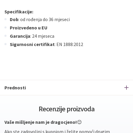
Specifikacije:
Dob
: od rođenja do 36 mjeseci
Proizvedeno u EU
Garancija
: 24 mjeseca
Sigurnosni certifikat
: EN 1888:2012
Prednosti
Recenzije proizvoda
Vaše mišljenje nam je dragocjeno!
😊
Ako ste zadovoljni s kupnjom i želite pomoći drugim