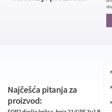
un
dio
Najčešća pitanja za
proizvod:
FOR2 dječja kolica, boja 21/GRF 3u1 B