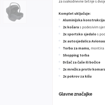
za svakodnevne šetnje s dvoje
Komplet uključuje:
Aluminijska konstrukcija
2x košara
s podesivim sj
2x sportsko sjedalo
s po
2x autosjedalica Avionau
Torba za mamu
, montira 
Shopping torba
Držač za čaše ili bočice
2x mrežica protiv komar
2x pokrov za kišu
Glavne značajke