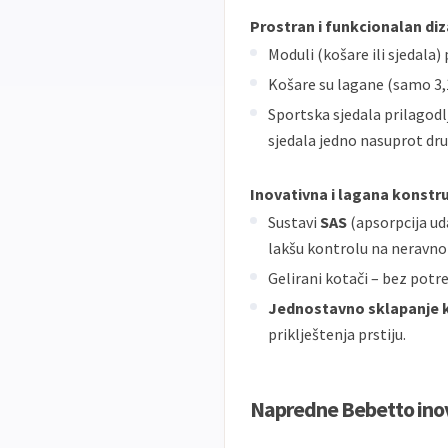
Prostran i funkcionalan diz
Moduli (košare ili sjedala
Košare su lagane (samo 3,
Sportska sjedala prilagodlj
sjedala jedno nasuprot dr
Inovativna i lagana konstru
Sustavi
SAS
(apsorpcija ud
lakšu kontrolu na neravn
Gelirani kotači – bez potr
Jednostavno sklapanje k
priklještenja prstiju.
Napredne Bebetto ino