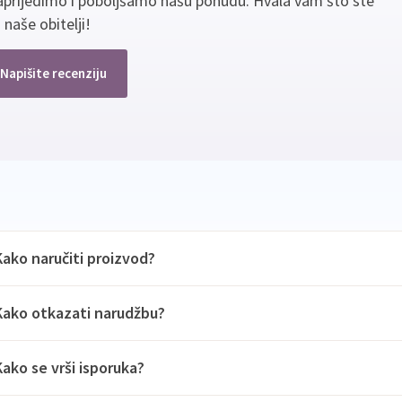
aprijedimo i poboljšamo našu ponudu. Hvala vam što ste
 naše obitelji!
Napišite recenziju
Kako naručiti proizvod?
Kako otkazati narudžbu?
Kako se vrši isporuka?