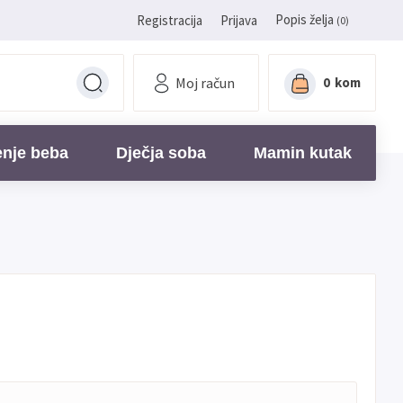
Popis želja
Registracija
Prijava
(0)
Moj račun
0
kom
enje beba
Dječja soba
Mamin kutak