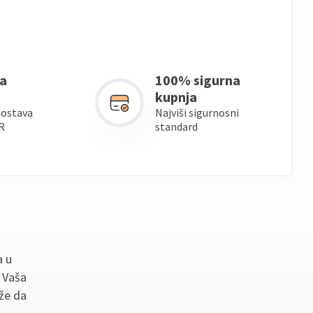
a
100% sigurna
kupnja
dostava
Najviši sigurnosni
R
standard
a u
. Vaša
že da