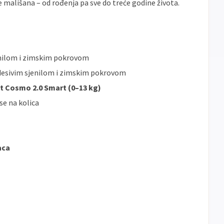
 mališana – od rođenja pa sve do treće godine života.
banke
ECC
Discover
Jednokratno
enilom i zimskim pokrovom
desivim sjenilom i zimskim pokrovom
t Cosmo 2.0 Smart (0–13 kg)
se na kolica
aca