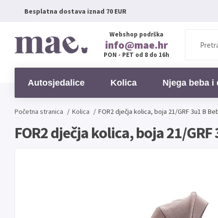
Besplatna dostava iznad 70 EUR
Webshop podrška
info@mae.hr
PON - PET od 8 do 16h
Autosjedalice
Kolica
Njega beba i 
Početna stranica
/
Kolica
/
FOR2 dječja kolica, boja 21/GRF 3u1 B Be
FOR2 dječja kolica, boja 21/GRF