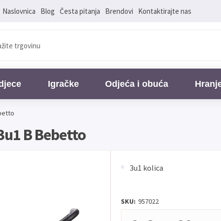
Naslovnica
Blog
Česta pitanja
Brendovi
Kontaktirajte nas
djece
Igračke
Odjeća i obuća
Hranj
betto
 3u1 B Bebetto
3u1 kolica
SKU:
957022