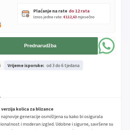
Plaćanje na rate
do 12 rata
Iznos jedne rate:
€112,63
mjesečno
PBZ
Visa
do
12
rata
Prednarudžba
Visa
PBZ
do
12
rata
Premium
Erste
Diners
do
12
rata
i
Vrijeme isporuke:
od 3 do 6 tjedana
Erste
Maestro
do
12
rata
Erste
Master
do
12
rata
Erste
Visa
do
12
rata
Sve
Visa
Jednokratno
banke
verzija kolica za blizance
Sve
najnovije generacije osmišljena su kako bi osigurala
Master
Jednokratno
banke
onalnost i moderan izgled. Udobne i sigurne, savršene su
Sve
Maestro
Jednokratno