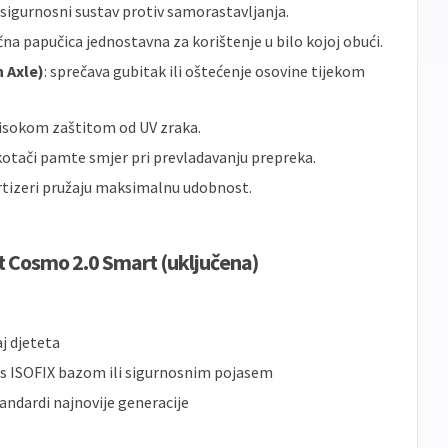
 sigurnosni sustav protiv samorastavljanja.
ična papučica jednostavna za korištenje u bilo kojoj obući.
 Axle)
: sprečava gubitak ili oštećenje osovine tijekom
 visokom zaštitom od UV zraka.
 kotači pamte smjer pri prevladavanju prepreka.
rtizeri pružaju maksimalnu udobnost.
t Cosmo 2.0 Smart (uključena)
j djeteta
s ISOFIX bazom ili sigurnosnim pojasem
tandardi najnovije generacije