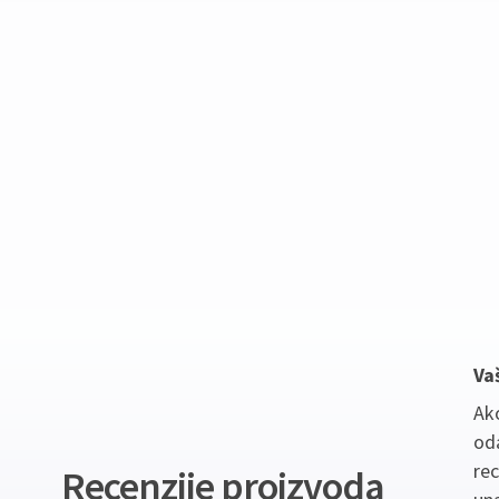
Va
Ako
oda
re
Recenzije proizvoda