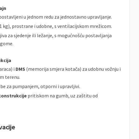
ajn
) postavljeni u jednom redu za jednostavno upravljanje.
1 kg), prostrane i udobne, s ventilacijskom mrežicom.
iva za sjedenje ili ležanje, s mogućnošću postavljanja
ugome.
kcija
araca) i
DMS
(memorija smjera kotača) za udobnu vožnju i
om terenu.
ebe za pumpanjem, otporni i upravljivi.
onstrukcije
pritiskom na gumb, uz zaštitu od
vacije