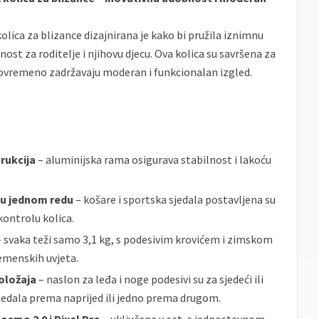
Sve
Maestro
Jednokratno
banke
olica za blizance dizajnirana je kako bi pružila iznimnu
ECC
Discover
Jednokratno
ost za roditelje i njihovu djecu. Ova kolica su savršena za
stovremeno zadržavaju moderan i funkcionalan izgled.
rukcija
– aluminijska rama osigurava stabilnost i lakoću
 u jednom redu
– košare i sportska sjedala postavljena su
kontrolu kolica.
 svaka teži samo 3,1 kg, s podesivim krovićem i zimskom
emenskih uvjeta.
položaja
– naslon za leđa i noge podesivi su za sjedeći ili
sjedala prema naprijed ili jedno prema drugom.