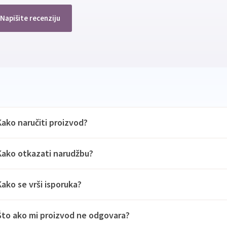
Napišite recenziju
Kako naručiti proizvod?
Kako otkazati narudžbu?
Kako se vrši isporuka?
Što ako mi proizvod ne odgovara?