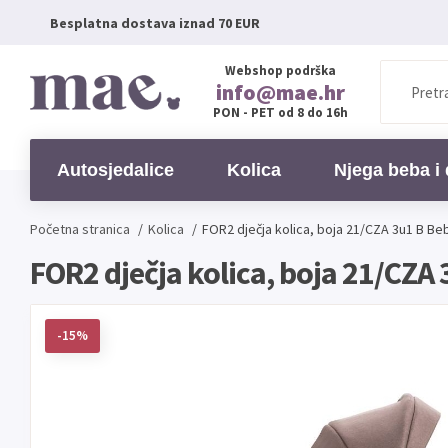
Besplatna dostava iznad 70 EUR
Webshop podrška
info@mae.hr
PON - PET od 8 do 16h
Autosjedalice
Kolica
Njega beba i 
Početna stranica
/
Kolica
/
FOR2 dječja kolica, boja 21/CZA 3u1 B Be
FOR2 dječja kolica, boja 21/CZA
-15%