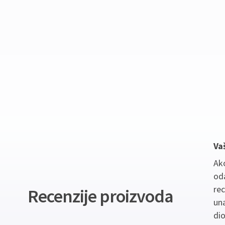
Va
Ako
oda
re
Recenzije proizvoda
un
dio