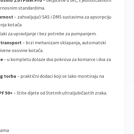
osmo 2.0 i Pixel Pro
– uključene u set, s jednostavnom
gurnosnim standardima.
gurnost
– zahvaljujući SAS i DMS sustavima za apsorpciju
anja kotača.
 laki za upravljanje i bez potrebe za pumpanjem.
 transport
– brzi mehanizam sklapanja, automatski
rivene osovine kotača.
še
– u kompletu dolaze dva pokrova za komarce i dva za
g torba
– praktični dodaci koji se lako montiraju na
PF 50+
– štite dijete od štetnih ultraljubičastih zraka.
/rama