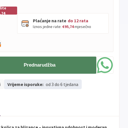
dite
,74
Plaćanje na rate
do 12 rata
Iznos jedne rate:
€95,74
mjesečno
PBZ
Visa
do
12
rata
Visa
PBZ
do
12
rata
Premium
Prednarudžba
Erste
Diners
do
12
rata
Erste
Maestro
do
12
rata
i
Vrijeme isporuke:
Erste
od 3 do 6 tjedana
Master
do
12
rata
Erste
Visa
do
12
rata
Sve
Visa
Jednokratno
banke
Sve
Master
Jednokratno
 kolica za blizance – inovativna udobnost i moderan
banke