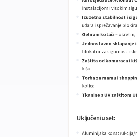
Autosjedalice Avionaut C
instalacijom i visokim si
Izuzetna stabilnost i si
udara i sprečavanje blokir
Gelirani kotači
– okretni,
Jednostavno sklapanje i
blokator za sigurnost i sk
Zaštita od komaraca i ki
kišu.
Torba za mamu i shoppin
kolica.
Tkanine s UV zaštitom U
Uključeni u set:
Aluminijska konstrukcija