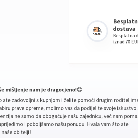
Besplatn
dostava
Besplatna 
iznad 70 EU
še mišljenje nam je dragocjeno!
😊
 ste zadovoljni s kupnjom i želite pomoći drugim roditeljim
biru prave opreme, molimo vas da podijelite svoje iskustvo
cenzija ne samo da obogaćuje našu zajednicu, već nam poma
aprijedimo i poboljšamo našu ponudu. Hvala vam što ste
 naše obitelji!