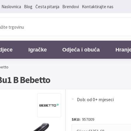
Naslovnica
Blog
Česta pitanja
Brendovi
Kontaktirajte nas
djece
Igračke
Odjeća i obuća
Hranj
betto
 3u1 B Bebetto
Dob: od 0+ mjeseci
SKU:
957009