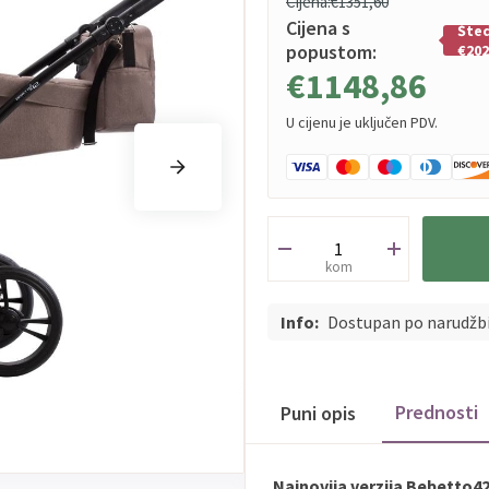
Cijena:
€1351,60
Cijena s
Šte
popustom:
€202
€1148,86
U cijenu je uključen PDV.
kom
Info:
Dostupan po narudžb
Prednosti
Puni opis
Najnovija verzija Bebetto42