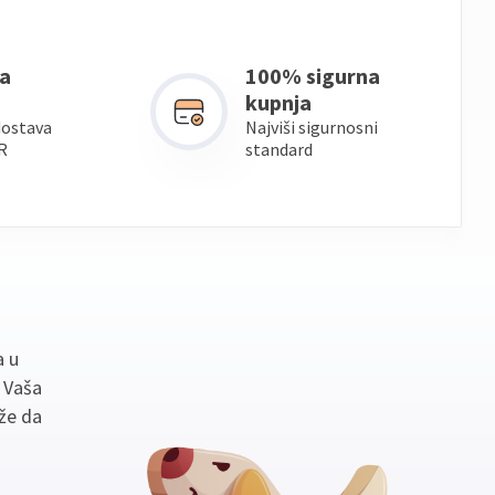
a
100% sigurna
kupnja
dostava
Najviši sigurnosni
R
standard
a u
. Vaša
že da