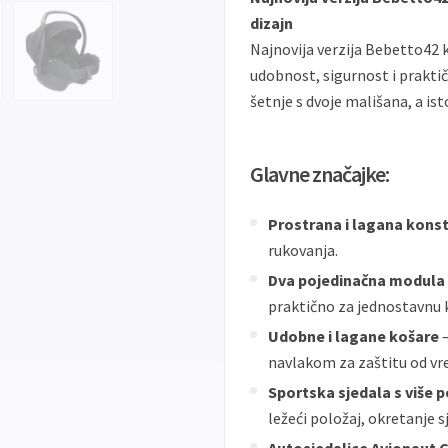
dizajn
Najnovija verzija Bebetto42 k
udobnost, sigurnost i praktičn
šetnje s dvoje mališana, a i
Glavne značajke:
Prostrana i lagana konst
rukovanja.
Dva pojedinačna modula
praktično za jednostavnu 
Udobne i lagane košare
–
navlakom za zaštitu od vr
Sportska sjedala s više 
ležeći položaj, okretanje 