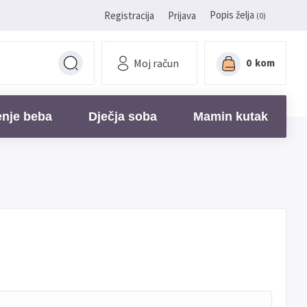
Popis želja
Registracija
Prijava
(0)
Moj račun
0
kom
enje beba
Dječja soba
Mamin kutak