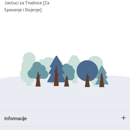
Jastuci za Trudnice [Za
podataka. Opoziv privole možete podnijeti poštom na
gore navedenu adresu ili e-mailom na adresu:
Spavanje i Dojenje]
Informacije