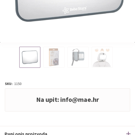
SKU:
1150
Na upit:
info@mae.hr
Puni opis proizvoda