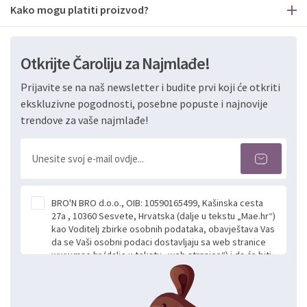
Kako mogu platiti proizvod?
Otkrijte Čaroliju za Najmlađe!
Prijavite se na naš newsletter i budite prvi koji će otkriti
ekskluzivne pogodnosti, posebne popuste i najnovije
trendove za vaše najmlađe!
BRO'N BRO d.o.o., OIB: 10590165499, Kašinska cesta
27a , 10360 Sesvete, Hrvatska (dalje u tekstu „Mae.hr“)
kao Voditelj zbirke osobnih podataka, obavještava Vas
da se Vaši osobni podaci dostavljaju sa web stranice
www.mae.hr (dalje u tekstu „web stranice“) i da će biti
obrađeni. Prihvaćanjem ove Izjave smatra se da
slobodno i izričito dajete privolu za prikupljanje i daljnju
obradu Vaših osobnih podataka koje ustupate Mae.hr