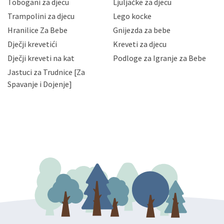
Tobogani za djecu
Ljuljačke za djecu
priopćavanje osobnih podataka samo onim svojim
zaposlenicima kojima su isti potrebni radi provedbe
Trampolini za djecu
Lego kocke
njihovih poslovnih aktivnosti, a trećim osobama samo u
Hranilice Za Bebe
Gnijezda za bebe
slučajevima koji su dozvoljeni zakonima. Napominjemo
da možete u svako doba, u potpunosti ili djelomice,
Dječji krevetići
Kreveti za djecu
bez naknade i objašnjenja odustati od dane privole i
Dječji kreveti na kat
Podloge za Igranje za Bebe
zatražiti prestanak aktivnosti obrade Vaših osobnih
Jastuci za Trudnice [Za
podataka. Opoziv privole možete podnijeti poštom na
gore navedenu adresu ili e-mailom na adresu:
Spavanje i Dojenje]