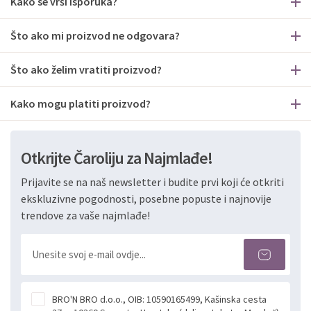
Kako se vrši isporuka?
Što ako mi proizvod ne odgovara?
Što ako želim vratiti proizvod?
Kako mogu platiti proizvod?
Otkrijte Čaroliju za Najmlađe!
Prijavite se na naš newsletter i budite prvi koji će otkriti
ekskluzivne pogodnosti, posebne popuste i najnovije
trendove za vaše najmlađe!
BRO'N BRO d.o.o., OIB: 10590165499, Kašinska cesta