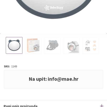
SKU:
1149
Na upit:
info@mae.hr
Puni opis proizvoda