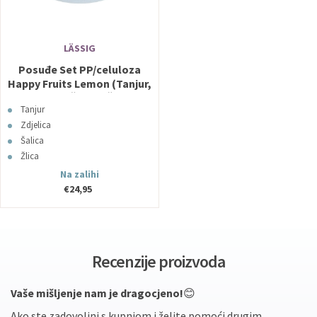
LÄSSIG
Posuđe Set PP/celuloza
Happy Fruits Lemon (Tanjur,
Zdjelica, Šalica, Žlica)
Tanjur
Lässig
Zdjelica
Šalica
Žlica
Na zalihi
€24,95
Recenzije proizvoda
Vaše mišljenje nam je dragocjeno!
😊
Ako ste zadovoljni s kupnjom i želite pomoći drugim