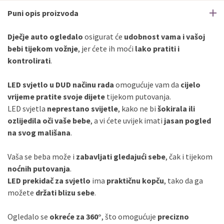
Puni opis proizvoda
Dječje auto ogledalo
osigurat će
udobnost vama i vašoj
bebi tijekom vožnje
, jer ćete ih moći
lako pratiti i
kontrolirati
.
LED svjetlo u DUD načinu rada
omogućuje vam da
cijelo
vrijeme pratite svoje dijete
tijekom putovanja.
LED svjetla
neprestano svijetle
, kako ne bi
šokirala ili
ozlijedila oči vaše bebe
, a vi ćete uvijek imati
jasan pogled
na svog mališana
.
Vaša se beba može i
zabavljati gledajući sebe
, čak i tijekom
noćnih putovanja
.
LED prekidač za svjetlo
ima
praktičnu kopču
, tako da ga
možete
držati blizu sebe
.
Ogledalo se
okreće za 360°
, što omogućuje
precizno