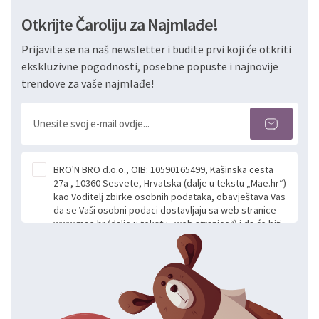
Otkrijte Čaroliju za Najmlađe!
Prijavite se na naš newsletter i budite prvi koji će otkriti
ekskluzivne pogodnosti, posebne popuste i najnovije
trendove za vaše najmlađe!
BRO'N BRO d.o.o., OIB: 10590165499, Kašinska cesta
27a , 10360 Sesvete, Hrvatska (dalje u tekstu „Mae.hr“)
kao Voditelj zbirke osobnih podataka, obavještava Vas
da se Vaši osobni podaci dostavljaju sa web stranice
www.mae.hr (dalje u tekstu „web stranice“) i da će biti
obrađeni. Prihvaćanjem ove Izjave smatra se da
slobodno i izričito dajete privolu za prikupljanje i daljnju
obradu Vaših osobnih podataka koje ustupate Mae.hr
putem ovih web stranica u svrhu odgovora i daljnje
komunikacije na Vaš upit poslan kroz kontakt obrazac.
Radi se o dobrovoljnom davanju podataka te ovu
Izjavu niste dužni prihvatiti odnosno niste dužni unositi