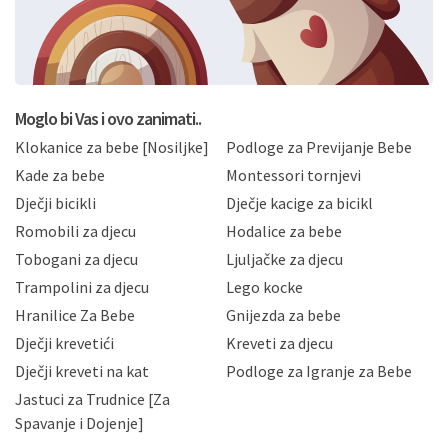
svoje osobne podatke u jednu od prijavnih
formi/obrazaca dostupnih na ovim web stranicama.
BRO'N BRO d.o.o. će s Vašim osobnim podacima
postupati sukladno Općoj uredbi o zaštiti podataka
koju možete pročitati ovdje, sukladno Politici
privatnosti i kolačića koju možete pročitati ovdje i
Moglo bi Vas i ovo zanimati..
sukladno drugim primjenjivim propisima Republike
Klokanice za bebe [Nosiljke]
Podloge za Previjanje Bebe
Hrvatske, a uvijek uz primjenu odgovarajućih tehničkih i
sigurnosnih mjera zaštite osobnih podataka od
Kade za bebe
Montessori tornjevi
neovlaštenog pristupa, zlouporabe, otkrivanja,
Dječji bicikli
Dječje kacige za bicikl
gubitka ili uništenja. Mae.hr štiti privatnost svojih
korisnika i posjetitelja web stranica, čuva povjerljivost
Romobili za djecu
Hodalice za bebe
Vaših osobnih podataka te omogućava pristup i
Tobogani za djecu
Ljuljačke za djecu
priopćavanje osobnih podataka samo onim svojim
zaposlenicima kojima su isti potrebni radi provedbe
Trampolini za djecu
Lego kocke
njihovih poslovnih aktivnosti, a trećim osobama samo u
Hranilice Za Bebe
Gnijezda za bebe
slučajevima koji su dozvoljeni zakonima. Napominjemo
da možete u svako doba, u potpunosti ili djelomice,
Dječji krevetići
Kreveti za djecu
bez naknade i objašnjenja odustati od dane privole i
Dječji kreveti na kat
Podloge za Igranje za Bebe
zatražiti prestanak aktivnosti obrade Vaših osobnih
Jastuci za Trudnice [Za
podataka. Opoziv privole možete podnijeti poštom na
gore navedenu adresu ili e-mailom na adresu:
Spavanje i Dojenje]