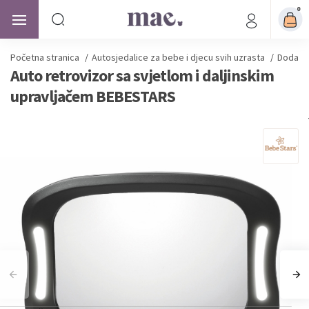
0
Početna stranica
/
Autosjedalice
za bebe i djecu svih uzrasta
/
Dodatna
Auto retrovizor sa svjetlom i daljinskim
upravljačem BEBESTARS