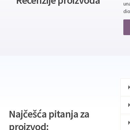
Recenzije proizvoda
un
dio
Najčešća pitanja za
proizvod: