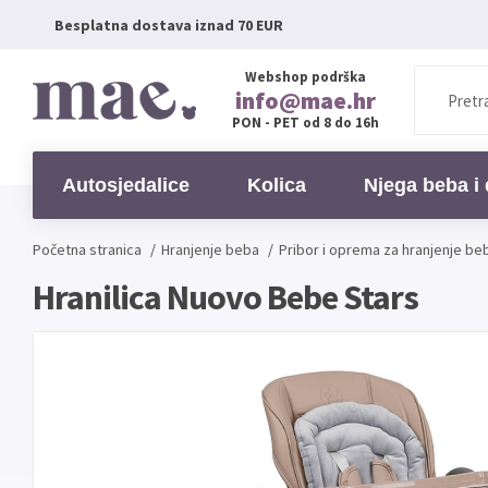
Besplatna dostava iznad 70 EUR
Webshop podrška
info@mae.hr
PON - PET od 8 do 16h
Autosjedalice
Kolica
Njega beba i 
Početna stranica
/
Hranjenje beba
/
Pribor i oprema za hranjenje be
Hranilica Nuovo Bebe Stars