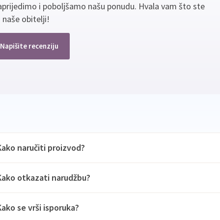
aprijedimo i poboljšamo našu ponudu. Hvala vam što ste
 naše obitelji!
Napišite recenziju
Kako naručiti proizvod?
Kako otkazati narudžbu?
Kako se vrši isporuka?