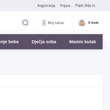
Popis želja
Registracija
Prijava
(0)
Moj račun
0
kom
enje beba
Dječja soba
Mamin kutak