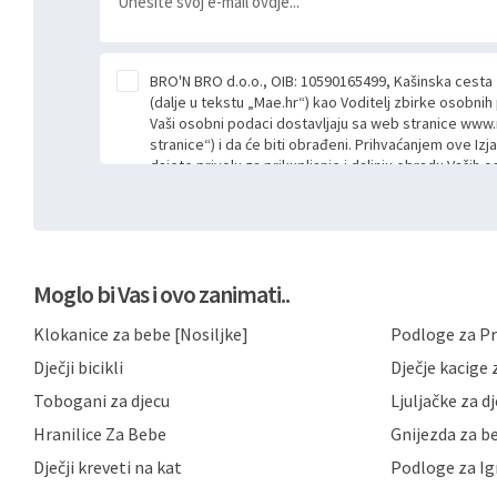
BRO'N BRO d.o.o., OIB: 10590165499, Kašinska cesta
(dalje u tekstu „Mae.hr“) kao Voditelj zbirke osobni
Vaši osobni podaci dostavljaju sa web stranice www.
stranice“) i da će biti obrađeni. Prihvaćanjem ove Izj
dajete privolu za prikupljanje i daljnju obradu Vaših
Mae.hr putem ovih web stranica u svrhu odgovora i da
poslan kroz kontakt obrazac. Radi se o dobrovoljno
niste dužni prihvatiti odnosno niste dužni unositi s
prijavnih formi/obrazaca dostupnih na ovim web str
Vašim osobnim podacima postupati sukladno Općoj ur
Moglo bi Vas i ovo zanimati..
možete pročitati ovdje, sukladno Politici privatnosti 
ovdje i sukladno drugim primjenjivim propisima Repub
Klokanice za bebe [Nosiljke]
Podloge za Pr
primjenu odgovarajućih tehničkih i sigurnosnih mjer
neovlaštenog pristupa, zlouporabe, otkrivanja, gubitka
Dječji bicikli
Dječje kacige z
privatnost svojih korisnika i posjetitelja web stranic
podataka te omogućava pristup i priopćavanje osob
Tobogani za djecu
Ljuljačke za d
zaposlenicima kojima su isti potrebni radi provedbe n
Hranilice Za Bebe
Gnijezda za b
trećim osobama samo u slučajevima koji su dozvolj
možete u svako doba, u potpunosti ili djelomice, be
Dječji kreveti na kat
Podloge za Ig
dane privole i zatražiti prestanak aktivnosti obrade