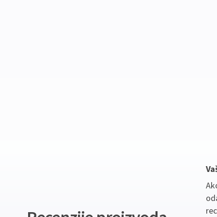
Va
Ako
oda
re