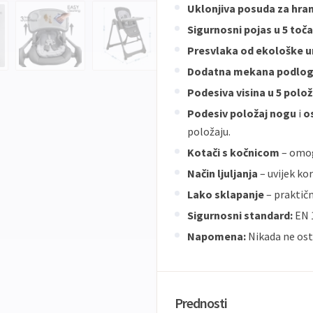
Uklonjiva posuda za hra
Sigurnosni pojas u 5 toč
Presvlaka od ekološke 
Dodatna mekana podloga
Podesiva visina u 5 polož
Podesiv položaj nogu
i
o
položaju.
Kotači s kočnicom
– omog
Način ljuljanja
– uvijek ko
Lako sklapanje
– praktičn
Sigurnosni standard:
EN 1
Napomena:
Nikada ne osta
Prednosti