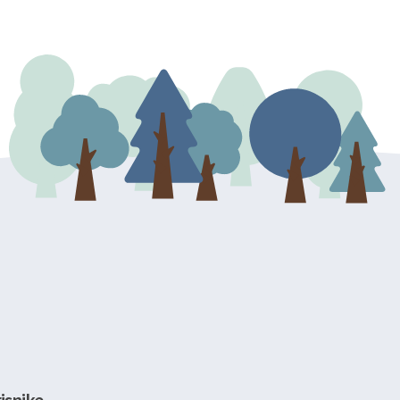
dresu ili e-mailom na adresu:
isnike