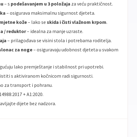
nu
– s
podešavanjem u 3 položaja
za veću praktičnost.
aka
– osigurava maksimalnu sigurnost djeteta.
umjetne kože
– lako se
skida i čisti vlažnom krpom
.
 / reduktor
– idealna za manje uzraste.
aja
– prilagođava se visini stola i potrebama roditelja.
slonac za noge
– osiguravaju udobnost djeteta u svakom
ućuju lako premještanje i stabilnost pri upotrebi.
ristiti s aktiviranom kočnicom radi sigurnosti.
o za transport i pohranu.
4988:2017 + A1:2020.
vljajte dijete bez nadzora.