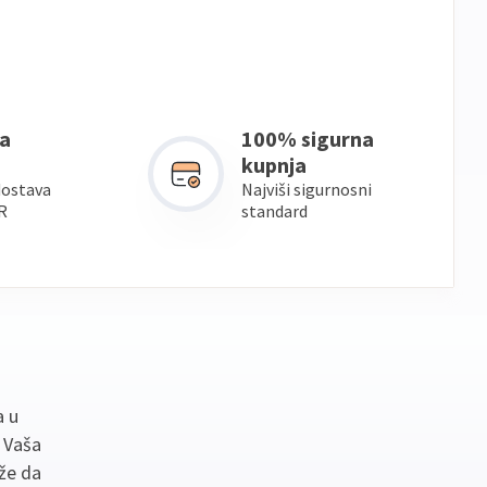
a
100% sigurna
kupnja
dostava
Najviši sigurnosni
R
standard
a u
. Vaša
že da