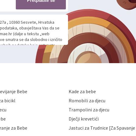
Pretplatite se
 27a , 10360 Sesvete, Hrvatska
h podataka, obavještava Vas da se
mae.hr (dalje u tekstu „web
ave smatra se da slobodno i izričito
 osobnih podataka koje ustupate
ljnje komunikacije na Vaš upit
m davanju podataka te ovu Izjavu
voje osobne podatke u jednu od
anicama. BRO'N BRO d.o.o. će s
edbi o zaštiti podataka koju
i kolačića koju možete pročitati
like Hrvatske, a uvijek uz
evijanje Bebe
Kade za bebe
a zaštite osobnih podataka od
 ili uništenja. Mae.hr štiti
a bicikl
Romobili za djecu
a, čuva povjerljivost Vaših osobnih
nih podataka samo onim svojim
jecu
Trampolini za djecu
jihovih poslovnih aktivnosti, a
ebe
Dječji krevetići
eni zakonima. Napominjemo da
z naknade i objašnjenja odustati od
ranje za Bebe
Jastuci za Trudnice [Za Spavanje 
 Vaših osobnih podataka. Opoziv