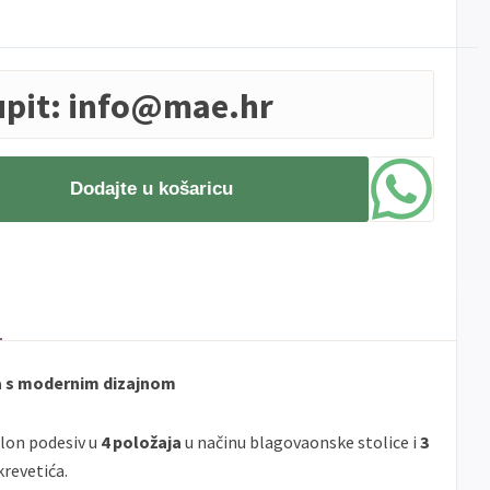
upit:
info@mae.hr
Dodajte u košaricu
ca s modernim dizajnom
lon podesiv u
4 položaja
u načinu blagovaonske stolice i
3
krevetića.