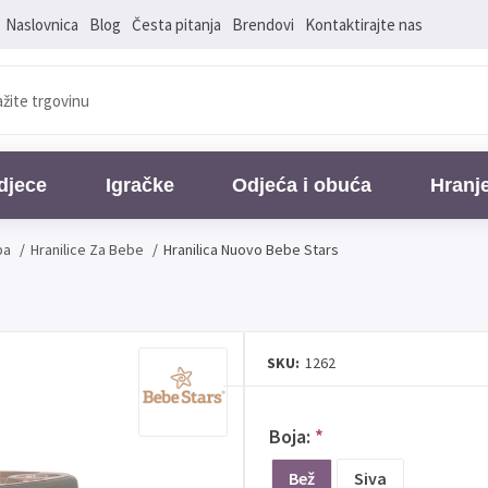
Naslovnica
Blog
Česta pitanja
Brendovi
Kontaktirajte nas
djece
Igračke
Odjeća i obuća
Hranj
ba
/
Hranilice Za Bebe
/
Hranilica Nuovo Bebe Stars
SKU:
1262
Boja:
*
Bež
Siva