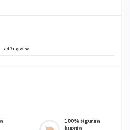
banke
ECC
Discover
Jednokratno
od 3+ godine
a
100% sigurna
kupnja