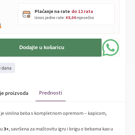
Plaćanje na rate
do 12 rata
Iznos jedne rate:
€8,04
mjesečno
PBZ
Visa
do
12
rata
Dodajte u košaricu
Visa
PBZ
do
12
rata
Premium
Erste
Diners
do
12
rata
8 dana
Erste
Maestro
do
12
rata
Erste
Master
do
12
rata
Erste
Visa
do
12
rata
Prednosti
ije proizvoda
Sve
Visa
Jednokratno
banke
a je vinilna beba s kompletnom opremom – kapicom,
Sve
Master
Jednokratno
banke
cu
3+
, savršena za maštovitu igru i brigu o bebama kao u
Sve
Maestro
Jednokratno