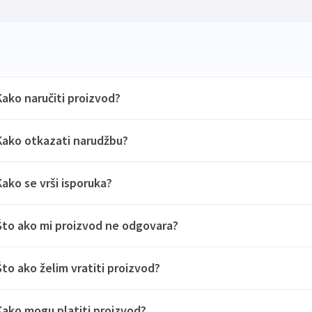
Kako naručiti proizvod?
Kako otkazati narudžbu?
Kako se vrši isporuka?
Što ako mi proizvod ne odgovara?
Što ako želim vratiti proizvod?
Kako mogu platiti proizvod?