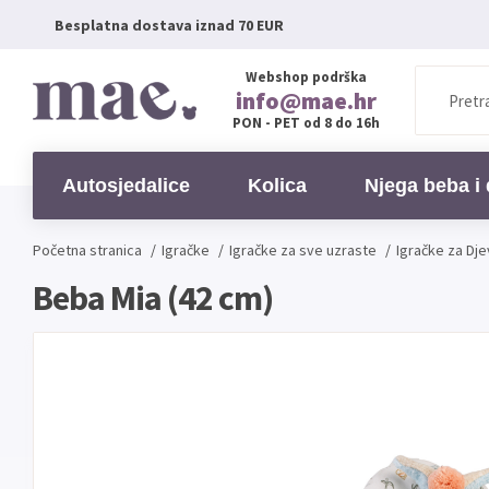
Besplatna dostava iznad 70 EUR
Webshop podrška
info@mae.hr
PON - PET od 8 do 16h
Autosjedalice
Kolica
Njega beba i 
Početna stranica
/
Igračke
/
Igračke za sve uzraste
/
Igračke za Dje
Beba Mia (42 cm)