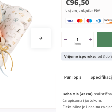
€96,50
U cijenu je uključen PDV.
kom
Vrijeme isporuke:
od 3 do 
Puni opis
Specifikac
Beba Mia (42 cm)
realističn
čarapicama i jastukom.
Fleksibilna je i idealna za dje