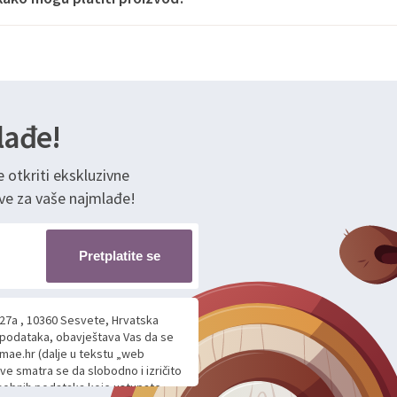
lađe!
e otkriti ekskluzivne
ve za vaše najmlađe!
Pretplatite se
 27a , 10360 Sesvete, Hrvatska
h podataka, obavještava Vas da se
mae.hr (dalje u tekstu „web
ave smatra se da slobodno i izričito
 osobnih podataka koje ustupate