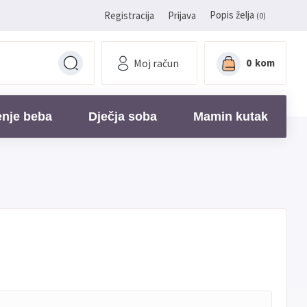
Popis želja
Registracija
Prijava
(0)
Moj račun
0
kom
enje beba
Dječja soba
Mamin kutak