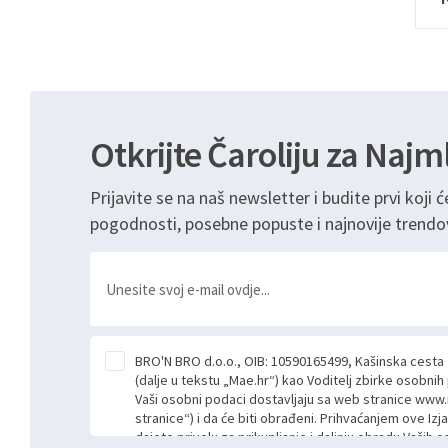
Otkrijte Čaroliju za Najm
Prijavite se na naš newsletter i budite prvi koji ć
pogodnosti, posebne popuste i najnovije trendo
BRO'N BRO d.o.o., OIB: 10590165499, Kašinska cesta
(dalje u tekstu „Mae.hr“) kao Voditelj zbirke osobni
Vaši osobni podaci dostavljaju sa web stranice www.
stranice“) i da će biti obrađeni. Prihvaćanjem ove Izj
dajete privolu za prikupljanje i daljnju obradu Vaših