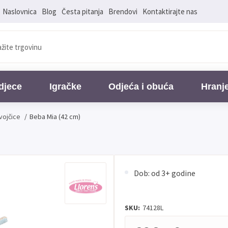
Naslovnica
Blog
Česta pitanja
Brendovi
Kontaktirajte nas
djece
Igračke
Odjeća i obuća
Hranj
vojčice
/
Beba Mia (42 cm)
Dob: od 3+ godine
SKU:
74128L