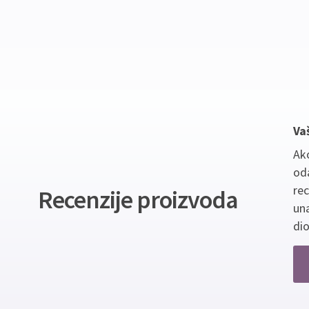
Va
Ako
oda
re
Recenzije proizvoda
un
dio