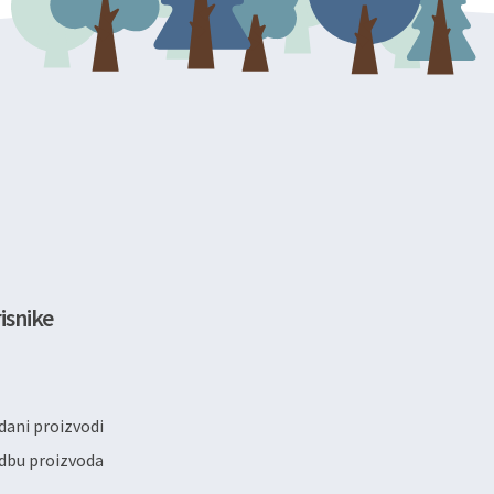
isnike
ani proizvodi
dbu proizvoda