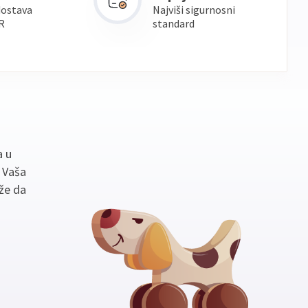
dostava
Najviši sigurnosni
R
standard
a u
. Vaša
že da