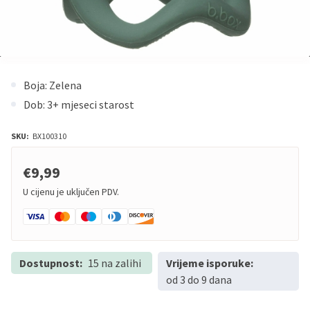
Boja: Zelena
Dob: 3+ mjeseci starost
SKU:
BX100310
€9,99
U cijenu je uključen PDV.
Dostupnost:
15 na zalihi
Vrijeme isporuke:
od 3 do 9 dana