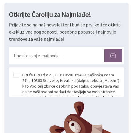
Otkrijte Čaroliju za Najmlađe!
Prijavite se na naš newsletter i budite prvi koji će otkriti
ekskluzivne pogodnosti, posebne popuste i najnovije
trendove za vaše najmlađe!
BRO'N BRO d.o.o., OIB: 10590165499, Kašinska cesta
27a , 10360 Sesvete, Hrvatska (dalje u tekstu „Mae.hr“)
kao Voditelj zbirke osobnih podataka, obavještava Vas
da se Vaši osobni podaci dostavljaju sa web stranice
www.mae.hr (dalje u tekstu „web stranice“) i da će biti
obrađeni. Prihvaćanjem ove Izjave smatra se da
slobodno i izričito dajete privolu za prikupljanje i daljnju
obradu Vaših osobnih podataka koje ustupate Mae.hr
putem ovih web stranica u svrhu odgovora i daljnje
komunikacije na Vaš upit poslan kroz kontakt obrazac.
Radi se o dobrovoljnom davanju podataka te ovu