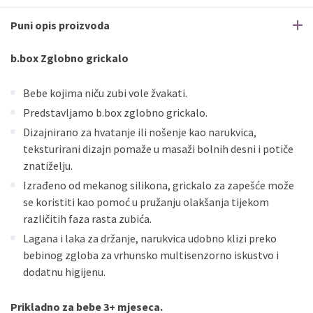
Puni opis proizvoda
b.box Zglobno grickalo
Bebe kojima niču zubi vole žvakati.
Predstavljamo b.box zglobno grickalo.
Dizajnirano za hvatanje ili nošenje kao narukvica,
teksturirani dizajn pomaže u masaži bolnih desni i potiče
znatiželju.
Izrađeno od mekanog silikona, grickalo za zapešće može
se koristiti kao pomoć u pružanju olakšanja tijekom
različitih faza rasta zubića.
Lagana i laka za držanje, narukvica udobno klizi preko
bebinog zgloba za vrhunsko multisenzorno iskustvo i
dodatnu higijenu.
Prikladno za bebe 3+ mjeseca.