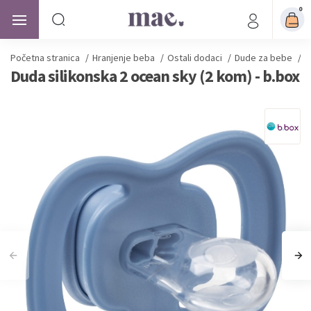
0
Početna stranica
/
Hranjenje beba
/
Ostali dodaci
/
Dude za bebe
/
D
Duda silikonska 2 ocean sky (2 kom) - b.box