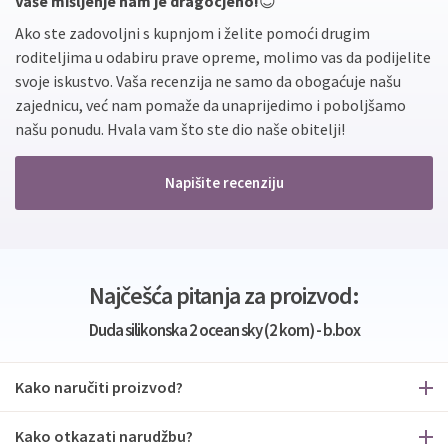
Vaše mišljenje nam je dragocjeno!
😊
Ako ste zadovoljni s kupnjom i želite pomoći drugim
roditeljima u odabiru prave opreme, molimo vas da podijelite
svoje iskustvo. Vaša recenzija ne samo da obogaćuje našu
zajednicu, već nam pomaže da unaprijedimo i poboljšamo
našu ponudu. Hvala vam što ste dio naše obitelji!
Napišite recenziju
Najčešća pitanja za proizvod:
Duda silikonska 2 ocean sky (2 kom) - b.box
Kako naručiti proizvod?
Kako otkazati narudžbu?