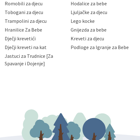
korisnika i posjetitelja web stranica, čuva povjerljivost
Romobili za djecu
Hodalice za bebe
Vaših osobnih podataka te omogućava pristup i
Tobogani za djecu
Ljuljačke za djecu
priopćavanje osobnih podataka samo onim svojim
zaposlenicima kojima su isti potrebni radi provedbe
Trampolini za djecu
Lego kocke
njihovih poslovnih aktivnosti, a trećim osobama samo u
Hranilice Za Bebe
Gnijezda za bebe
slučajevima koji su dozvoljeni zakonima. Napominjemo
da možete u svako doba, u potpunosti ili djelomice,
Dječji krevetići
Kreveti za djecu
bez naknade i objašnjenja odustati od dane privole i
Dječji kreveti na kat
Podloge za Igranje za Bebe
zatražiti prestanak aktivnosti obrade Vaših osobnih
Jastuci za Trudnice [Za
podataka. Opoziv privole možete podnijeti poštom na
gore navedenu adresu ili e-mailom na adresu:
Spavanje i Dojenje]