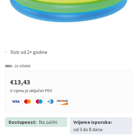
Dob: od 2+ godine
SKU:
26-305400
€13,43
U cijenu je uključen PDV.
Dostupnost:
Na zalihi
Vrijeme isporuke:
od 3 do 8 dana