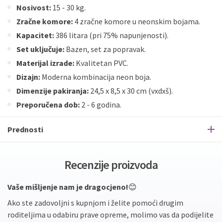
Nosivost:
15 - 30 kg.
Zračne komore:
4 zračne komore u neonskim bojama.
Kapacitet:
386 litara (pri 75% napunjenosti).
Set uključuje:
Bazen, set za popravak.
Materijal izrade:
Kvalitetan PVC.
Dizajn:
Moderna kombinacija neon boja.
Dimenzije pakiranja:
24,5 x 8,5 x 30 cm (vxdxš).
Preporučena dob:
2 - 6 godina.
Prednosti
Recenzije proizvoda
Vaše mišljenje nam je dragocjeno!
😊
Ako ste zadovoljni s kupnjom i želite pomoći drugim
roditeljima u odabiru prave opreme, molimo vas da podijelite