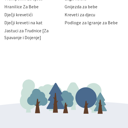
njihovih poslovnih aktivnosti, a trećim osobama samo u
Hranilice Za Bebe
Gnijezda za bebe
slučajevima koji su dozvoljeni zakonima. Napominjemo
da možete u svako doba, u potpunosti ili djelomice,
Dječji krevetići
Kreveti za djecu
bez naknade i objašnjenja odustati od dane privole i
Dječji kreveti na kat
Podloge za Igranje za Bebe
zatražiti prestanak aktivnosti obrade Vaših osobnih
Jastuci za Trudnice [Za
podataka. Opoziv privole možete podnijeti poštom na
gore navedenu adresu ili e-mailom na adresu:
Spavanje i Dojenje]