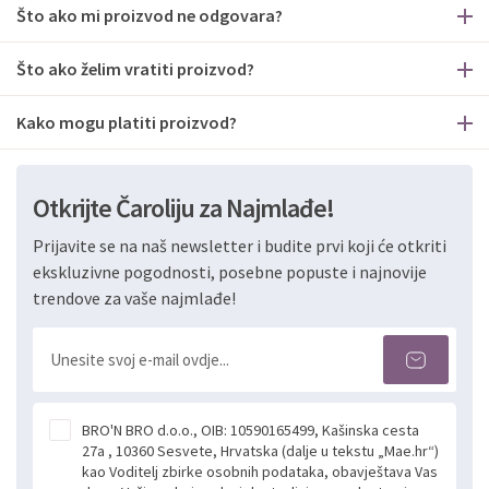
Što ako mi proizvod ne odgovara?
Što ako želim vratiti proizvod?
Kako mogu platiti proizvod?
Otkrijte Čaroliju za Najmlađe!
Prijavite se na naš newsletter i budite prvi koji će otkriti
ekskluzivne pogodnosti, posebne popuste i najnovije
trendove za vaše najmlađe!
BRO'N BRO d.o.o., OIB: 10590165499, Kašinska cesta
27a , 10360 Sesvete, Hrvatska (dalje u tekstu „Mae.hr“)
kao Voditelj zbirke osobnih podataka, obavještava Vas