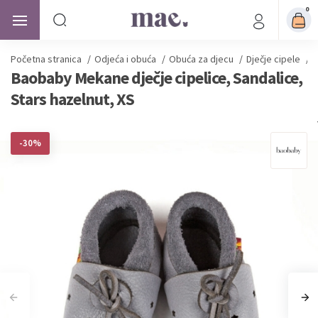
0
Početna stranica
/
Odjeća i obuća
/
Obuća za djecu
/
Dječje cipele
/
B
Baobaby Mekane dječje cipelice, Sandalice,
Stars hazelnut, XS
-30%