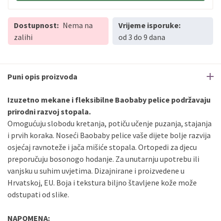
Dostupnost:
Nema na
Vrijeme isporuke:
zalihi
od 3 do 9 dana
Puni opis proizvoda
Izuzetno mekane i fleksibilne Baobaby pelice podržavaju
prirodni razvoj stopala.
Omogućuju slobodu kretanja, potiču učenje puzanja, stajanja
i prvih koraka. Noseći Baobaby pelice vaše dijete bolje razvija
osjećaj ravnoteže i jača mišiće stopala. Ortopedi za djecu
preporučuju bosonogo hodanje. Za unutarnju upotrebu ili
vanjsku u suhim uvjetima. Dizajnirane i proizvedene u
Hrvatskoj, EU. Boja i tekstura biljno štavljene kože može
odstupati od slike.
NAPOMENA: