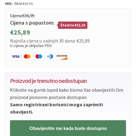
SKU:
BBSA410-XS
Cijena:
€36,99
Cijena s popustom:
Štedite €11,10
€25,89
Najniža cijena u zadnjih 30 dana:
€25,89
U cijenu je uključen PDV.
Proizvod je trenutno nedostupan
Kliknite na gumb ispod kako bismo Vas obavijestili čim
proizvod ponovno postane dostupan.
Samo registrirani korisnici mogu zaprimiti
obavijesti.
Obavijestite me kada bude dostupno