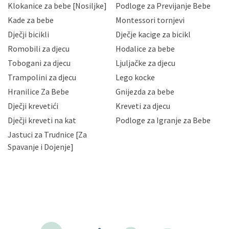
Klokanice za bebe [Nosiljke]
Podloge za Previjanje Bebe
Hrvatske, a uvijek uz primjenu odgovarajućih tehničkih i
sigurnosnih mjera zaštite osobnih podataka od
Kade za bebe
Montessori tornjevi
neovlaštenog pristupa, zlouporabe, otkrivanja,
Dječji bicikli
Dječje kacige za bicikl
gubitka ili uništenja. Mae.hr štiti privatnost svojih
korisnika i posjetitelja web stranica, čuva povjerljivost
Romobili za djecu
Hodalice za bebe
Vaših osobnih podataka te omogućava pristup i
Tobogani za djecu
Ljuljačke za djecu
priopćavanje osobnih podataka samo onim svojim
zaposlenicima kojima su isti potrebni radi provedbe
Trampolini za djecu
Lego kocke
njihovih poslovnih aktivnosti, a trećim osobama samo u
Hranilice Za Bebe
Gnijezda za bebe
slučajevima koji su dozvoljeni zakonima. Napominjemo
da možete u svako doba, u potpunosti ili djelomice,
Dječji krevetići
Kreveti za djecu
bez naknade i objašnjenja odustati od dane privole i
Dječji kreveti na kat
Podloge za Igranje za Bebe
zatražiti prestanak aktivnosti obrade Vaših osobnih
Jastuci za Trudnice [Za
podataka. Opoziv privole možete podnijeti poštom na
gore navedenu adresu ili e-mailom na adresu:
Spavanje i Dojenje]