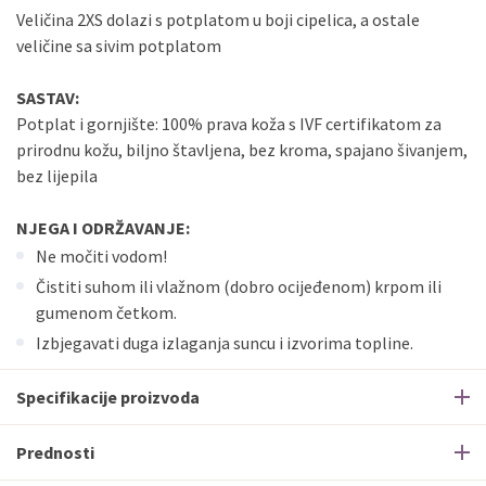
Veličina 2XS dolazi s potplatom u boji cipelica, a ostale
veličine sa sivim potplatom
SASTAV:
Potplat i gornjište: 100% prava koža s IVF certifikatom za
prirodnu kožu, biljno štavljena, bez kroma, spajano šivanjem,
bez lijepila
NJEGA I ODRŽAVANJE:
Ne močiti vodom!
Čistiti suhom ili vlažnom (dobro ocijeđenom) krpom ili
gumenom četkom.
Izbjegavati duga izlaganja suncu i izvorima topline.
Specifikacije proizvoda
Prednosti