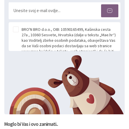
BRO'N BRO d.o.o., OIB: 10590165499, Kašinska cesta
27a , 10360 Sesvete, Hrvatska (dalje u tekstu „Mae.hr“)
kao Voditelj zbirke osobnih podataka, obavještava Vas
da se Vaši osobni podaci dostavljaju sa web stranice
www.mae.hr (dalje u tekstu „web stranice“) i da će biti
obrađeni. Prihvaćanjem ove Izjave smatra se da
slobodno i izričito dajete privolu za prikupljanje i daljnju
obradu Vaših osobnih podataka koje ustupate Mae.hr
putem ovih web stranica u svrhu odgovora i daljnje
komunikacije na Vaš upit poslan kroz kontakt obrazac.
Radi se o dobrovoljnom davanju podataka te ovu
Izjavu niste dužni prihvatiti odnosno niste dužni unositi
svoje osobne podatke u jednu od prijavnih
formi/obrazaca dostupnih na ovim web stranicama.
BRO'N BRO d.o.o. će s Vašim osobnim podacima
postupati sukladno Općoj uredbi o zaštiti podataka
koju možete pročitati ovdje, sukladno Politici
privatnosti i kolačića koju možete pročitati ovdje i
Moglo bi Vas i ovo zanimati..
sukladno drugim primjenjivim propisima Republike