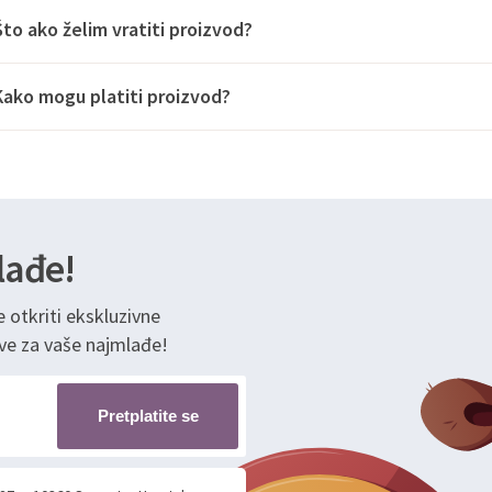
Što ako želim vratiti proizvod?
Kako mogu platiti proizvod?
lađe!
e otkriti ekskluzivne
ve za vaše najmlađe!
Pretplatite se