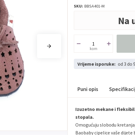
SKU:
BBSA401-M
Na 
kom
Vrijeme isporuke:
od 3 do 
Puni opis
Specifikac
Izuzetno mekane i fleksibil
stopala.
Omogućuju slobodu kretanja, 
Baobaby cipelice vaše dijete b