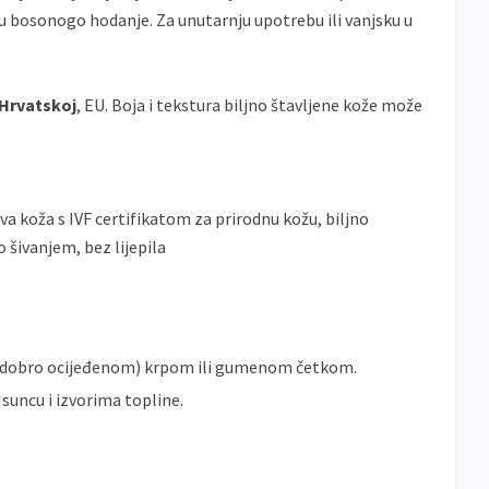
u bosonogo hodanje. Za unutarnju upotrebu ili vanjsku u
 Hrvatskoj
, EU. Boja i tekstura biljno štavljene kože može
va koža s IVF certifikatom za prirodnu kožu, biljno
 šivanjem, bez lijepila
m (dobro ocijeđenom) krpom ili gumenom četkom.
 suncu i izvorima topline.