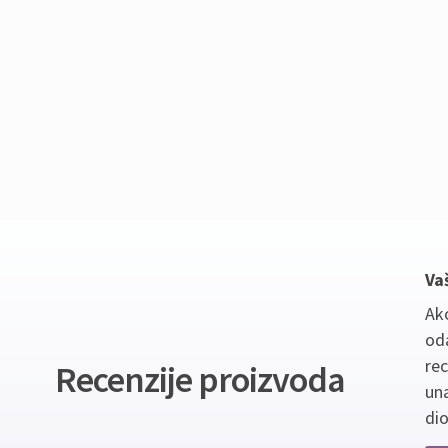
Va
Ako
oda
re
Recenzije proizvoda
un
dio