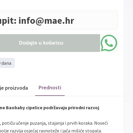
upit:
info@mae.hr
Dodajte u košaricu
9 dana
Prednosti
ije proizvoda
ne Baobaby cipelice podržavaju prirodni razvoj
potiču učenje puzanja, stajanja i prvih koraka. Noseći
olje razvija osjećaj ravnoteže i jača mišiće stopala.