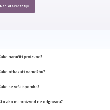
Napišite recenziju
Kako naručiti proizvod?
Kako otkazati narudžbu?
Kako se vrši isporuka?
Što ako mi proizvod ne odgovara?