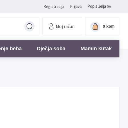
Popis želja
Registracija
Prijava
(0)
Moj račun
0
kom
enje beba
Dječja soba
Mamin kutak