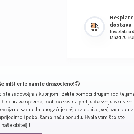
Besplatn
dostava
Besplatna 
iznad 70 EU
še mišljenje nam je dragocjeno!
😊
 ste zadovoljni s kupnjom i želite pomoći drugim roditeljim
biru prave opreme, molimo vas da podijelite svoje iskustvo
cenzija ne samo da obogaćuje našu zajednicu, već nam poma
aprijedimo i poboljšamo našu ponudu. Hvala vam što ste
 naše obitelji!