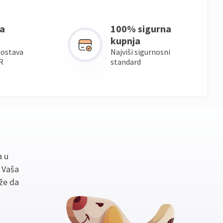
a
100% sigurna
kupnja
dostava
Najviši sigurnosni
R
standard
a u
. Vaša
že da