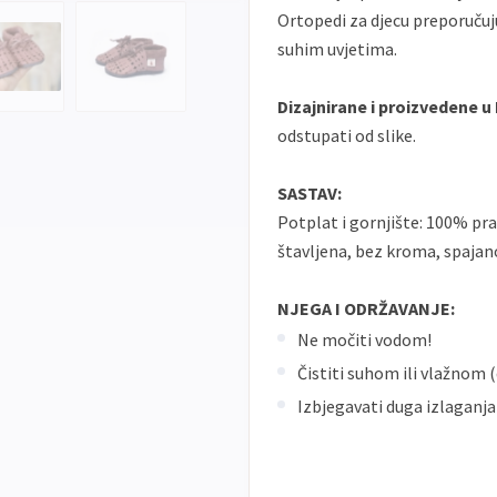
Ortopedi za djecu preporučuj
suhim uvjetima.
Dizajnirane i proizvedene u
odstupati od slike.
SASTAV:
Potplat i gornjište: 100% pra
štavljena, bez kroma, spajano
NJEGA I ODRŽAVANJE:
Ne močiti vodom!
Čistiti suhom ili vlažno
Izbjegavati duga izlaganja