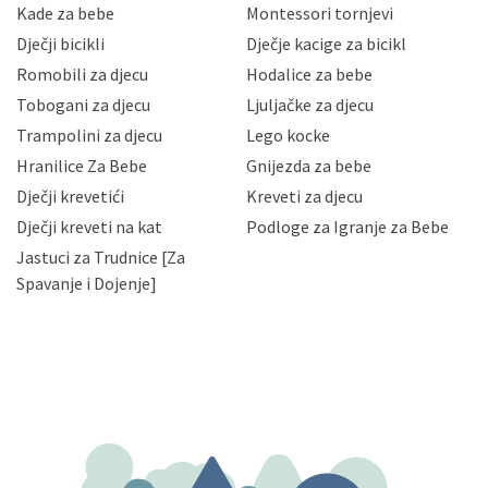
sigurnosnih mjera zaštite osobnih podataka od
Kade za bebe
Montessori tornjevi
neovlaštenog pristupa, zlouporabe, otkrivanja,
Dječji bicikli
Dječje kacige za bicikl
gubitka ili uništenja. Mae.hr štiti privatnost svojih
korisnika i posjetitelja web stranica, čuva povjerljivost
Romobili za djecu
Hodalice za bebe
Vaših osobnih podataka te omogućava pristup i
Tobogani za djecu
Ljuljačke za djecu
priopćavanje osobnih podataka samo onim svojim
zaposlenicima kojima su isti potrebni radi provedbe
Trampolini za djecu
Lego kocke
njihovih poslovnih aktivnosti, a trećim osobama samo u
Hranilice Za Bebe
Gnijezda za bebe
slučajevima koji su dozvoljeni zakonima. Napominjemo
da možete u svako doba, u potpunosti ili djelomice,
Dječji krevetići
Kreveti za djecu
bez naknade i objašnjenja odustati od dane privole i
Dječji kreveti na kat
Podloge za Igranje za Bebe
zatražiti prestanak aktivnosti obrade Vaših osobnih
Jastuci za Trudnice [Za
podataka. Opoziv privole možete podnijeti poštom na
gore navedenu adresu ili e-mailom na adresu:
Spavanje i Dojenje]