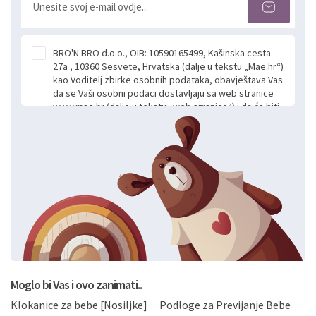
BRO'N BRO d.o.o., OIB: 10590165499, Kašinska cesta
27a , 10360 Sesvete, Hrvatska (dalje u tekstu „Mae.hr“)
kao Voditelj zbirke osobnih podataka, obavještava Vas
da se Vaši osobni podaci dostavljaju sa web stranice
www.mae.hr (dalje u tekstu „web stranice“) i da će biti
obrađeni. Prihvaćanjem ove Izjave smatra se da
slobodno i izričito dajete privolu za prikupljanje i daljnju
obradu Vaših osobnih podataka koje ustupate Mae.hr
putem ovih web stranica u svrhu odgovora i daljnje
komunikacije na Vaš upit poslan kroz kontakt obrazac.
Radi se o dobrovoljnom davanju podataka te ovu
Izjavu niste dužni prihvatiti odnosno niste dužni unositi
svoje osobne podatke u jednu od prijavnih
formi/obrazaca dostupnih na ovim web stranicama.
BRO'N BRO d.o.o. će s Vašim osobnim podacima
postupati sukladno Općoj uredbi o zaštiti podataka
koju možete pročitati ovdje, sukladno Politici
privatnosti i kolačića koju možete pročitati ovdje i
Moglo bi Vas i ovo zanimati..
sukladno drugim primjenjivim propisima Republike
Klokanice za bebe [Nosiljke]
Podloge za Previjanje Bebe
Hrvatske, a uvijek uz primjenu odgovarajućih tehničkih i