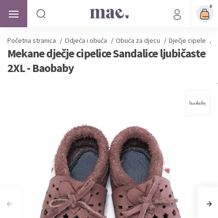
0
Početna stranica
/
Odjeća i obuća
/
Obuća za djecu
/
Dječje cipele
/
M
Mekane dječje cipelice Sandalice ljubičaste
2XL - Baobaby