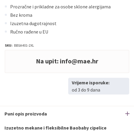
Prozračne i prikladne za osobe sklone alergijama
Bez kroma
Izuzetna dugotrajnost
Ručno rađene u EU
SKU:
BBSA401-2XL
Na upit:
info@mae.hr
Vrijeme isporuke:
od 3 do 9 dana
Puni opis proizvoda
Izuzetno mekane i fleksibilne Baobaby cipelice