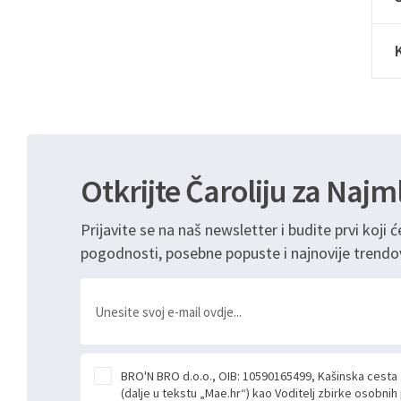
Otkrijte Čaroliju za Najm
Prijavite se na naš newsletter i budite prvi koji ć
pogodnosti, posebne popuste i najnovije trendo
BRO'N BRO d.o.o., OIB: 10590165499, Kašinska cesta
(dalje u tekstu „Mae.hr“) kao Voditelj zbirke osobni