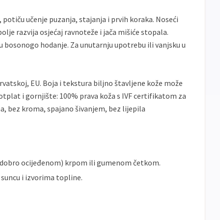
potiču učenje puzanja, stajanja i prvih koraka. Noseći
olje razvija osjećaj ravnoteže i jača mišiće stopala.
u bosonogo hodanje. Za unutarnju upotrebu ili vanjsku u
rvatskoj, EU. Boja i tekstura biljno štavljene kože može
otplat i gornjište: 100% prava koža s IVF certifikatom za
na, bez kroma, spajano šivanjem, bez lijepila
m (dobro ocijeđenom) krpom ili gumenom četkom.
 suncu i izvorima topline.