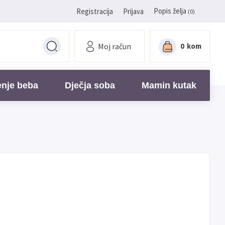
Popis želja
Registracija
Prijava
(0)
Moj račun
0
kom
enje beba
Dječja soba
Mamin kutak