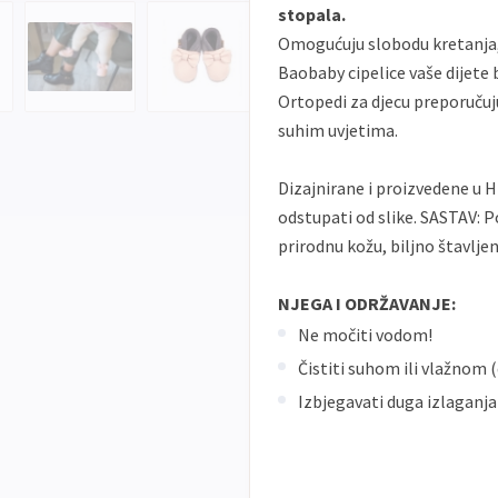
stopala.
Omogućuju slobodu kretanja, 
Baobaby cipelice vaše dijete b
Ortopedi za djecu preporučuj
suhim uvjetima.
Dizajnirane i proizvedene u H
odstupati od slike. SASTAV: P
prirodnu kožu, biljno štavlje
NJEGA I ODRŽAVANJE:
Ne močiti vodom!
Čistiti suhom ili vlažno
Izbjegavati duga izlaganja