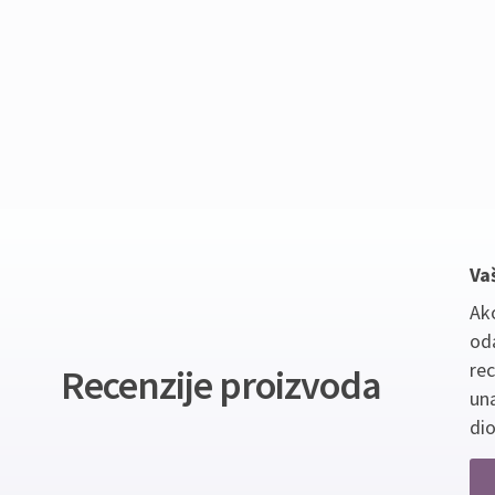
Va
Ako
oda
re
Recenzije proizvoda
un
dio