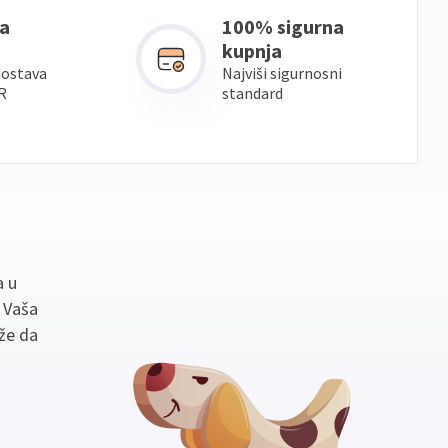
a
100% sigurna
kupnja
dostava
Najviši sigurnosni
R
standard
a u
. Vaša
že da