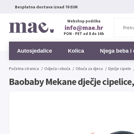
Besplatna dostava iznad 70 EUR
Webshop podrška
info@mae.hr
PON - PET od 8 do 16h
Autosjedalice
Kolica
Njega beba i 
Početna stranica
/
Odjeća i obuća
/
Obuća za djecu
/
Dječje cipele
Baobaby Mekane dječje cipelice, 