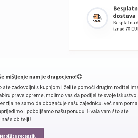
Besplatn
dostava
Besplatna 
iznad 70 EU
še mišljenje nam je dragocjeno!
😊
 ste zadovoljni s kupnjom i želite pomoći drugim roditeljim
biru prave opreme, molimo vas da podijelite svoje iskustvo
cenzija ne samo da obogaćuje našu zajednicu, već nam poma
aprijedimo i poboljšamo našu ponudu. Hvala vam što ste
 naše obitelji!
Napišite recenziju