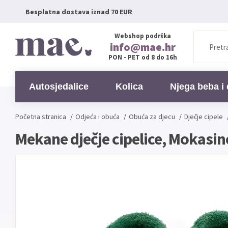
Besplatna dostava iznad 70 EUR
Webshop podrška
info@mae.hr
PON - PET od 8 do 16h
Autosjedalice
Kolica
Njega beba i 
Početna stranica
/
Odjeća i obuća
/
Obuća za djecu
/
Dječje cipele
Mekane dječje cipelice, Mokasin