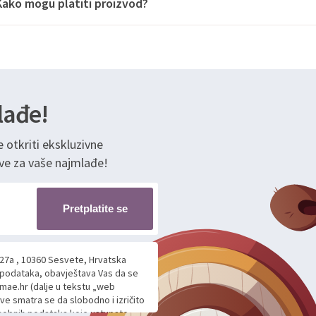
Kako mogu platiti proizvod?
lađe!
e otkriti ekskluzivne
ve za vaše najmlađe!
Pretplatite se
 27a , 10360 Sesvete, Hrvatska
h podataka, obavještava Vas da se
mae.hr (dalje u tekstu „web
ave smatra se da slobodno i izričito
 osobnih podataka koje ustupate