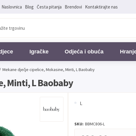
Naslovnica
Blog
Česta pitanja
Brendovi
Kontaktirajte nas
djece
Igračke
Odjeća i obuća
Hranj
/
Mekane dječje cipelice, Mokasine, Minti, L Baobaby
e, Minti, L Baobaby
L
SKU:
BBMC806-L