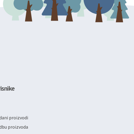
isnike
ani proizvodi
dbu proizvoda