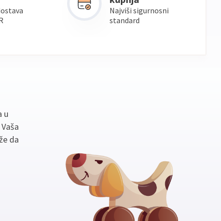
dostava
Najviši sigurnosni
R
standard
a u
. Vaša
že da