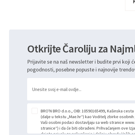
Otkrijte Čaroliju za Najm
Prijavite se na naš newsletter i budite prvi koji ć
pogodnosti, posebne popuste i najnovije trendo
BRO'N BRO d.o.o., OIB: 10590165499, Kašinska cesta
(dalje u tekstu „Mae.hr“) kao Voditelj zbirke osobni
Vaši osobni podaci dostavljaju sa web stranice www.
stranice“) i da će biti obrađeni. Prihvaćanjem ove Izj
dajete privolu za prikupljanje i daljnju obradu Vaših