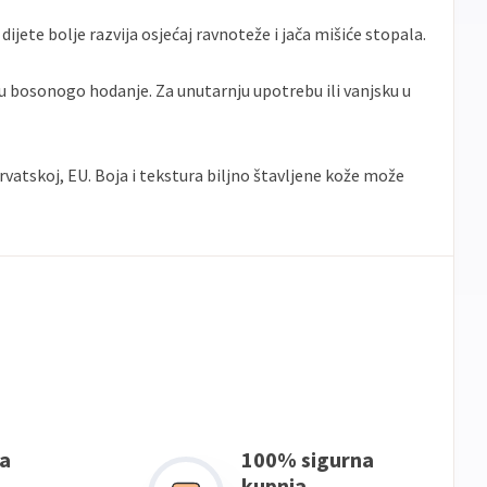
ijete bolje razvija osjećaj ravnoteže i jača mišiće stopala.
u bosonogo hodanje. Za unutarnju upotrebu ili vanjsku u
rvatskoj, EU. Boja i tekstura biljno štavljene kože može
a
100% sigurna
kupnja