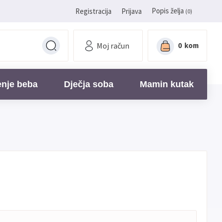
Popis želja
Registracija
Prijava
(0)
Moj račun
0
kom
enje beba
Dječja soba
Mamin kutak