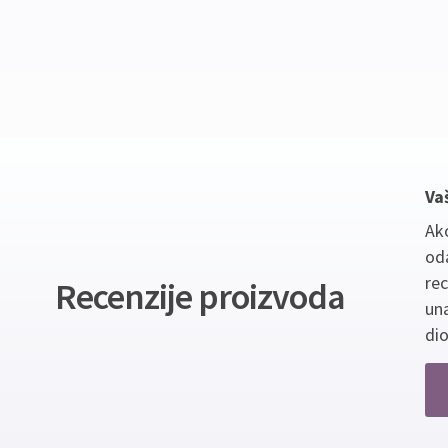
Va
Ako
oda
re
Recenzije proizvoda
un
dio