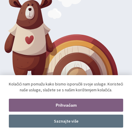
Kolačići nam pomažu kako bismo isporučili svoje usluge. Koristeći
naše usluge, slažete se s našim korištenjem kolačića.
Autorska prava; 2026 mae.hr. Sva prava pridržana.
Web shop izradio:
unamente.agency
Prihvaćam
Pratite nas
Saznajte više
Dodajte u košaricu
kom