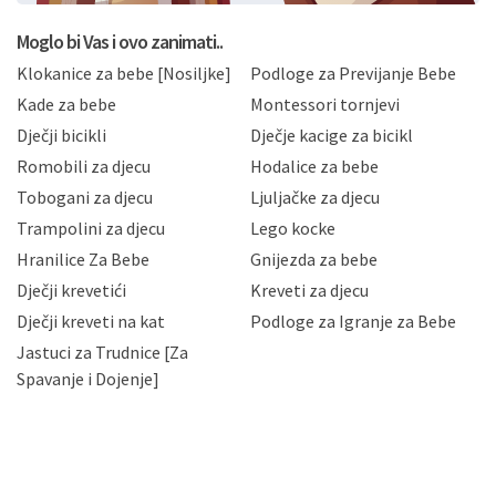
koju možete pročitati ovdje, sukladno Politici
privatnosti i kolačića koju možete pročitati ovdje i
Moglo bi Vas i ovo zanimati..
sukladno drugim primjenjivim propisima Republike
Klokanice za bebe [Nosiljke]
Podloge za Previjanje Bebe
Hrvatske, a uvijek uz primjenu odgovarajućih tehničkih i
sigurnosnih mjera zaštite osobnih podataka od
Kade za bebe
Montessori tornjevi
neovlaštenog pristupa, zlouporabe, otkrivanja,
Dječji bicikli
Dječje kacige za bicikl
gubitka ili uništenja. Mae.hr štiti privatnost svojih
korisnika i posjetitelja web stranica, čuva povjerljivost
Romobili za djecu
Hodalice za bebe
Vaših osobnih podataka te omogućava pristup i
Tobogani za djecu
Ljuljačke za djecu
priopćavanje osobnih podataka samo onim svojim
zaposlenicima kojima su isti potrebni radi provedbe
Trampolini za djecu
Lego kocke
njihovih poslovnih aktivnosti, a trećim osobama samo u
Hranilice Za Bebe
Gnijezda za bebe
slučajevima koji su dozvoljeni zakonima. Napominjemo
da možete u svako doba, u potpunosti ili djelomice,
Dječji krevetići
Kreveti za djecu
bez naknade i objašnjenja odustati od dane privole i
Dječji kreveti na kat
Podloge za Igranje za Bebe
zatražiti prestanak aktivnosti obrade Vaših osobnih
Jastuci za Trudnice [Za
podataka. Opoziv privole možete podnijeti poštom na
gore navedenu adresu ili e-mailom na adresu:
Spavanje i Dojenje]