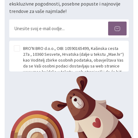
ekskluzivne pogodnosti, posebne popuste i najnovije
trendove za vaše najmlađe!
BRO'N BRO d.o.o., OIB: 10590165499, Kašinska cesta
27a , 10360 Sesvete, Hrvatska (dalje u tekstu „Mae.hr“)
kao Voditelj zbirke osobnih podataka, obavještava Vas
da se Vaši osobni podaci dostavljaju sa web stranice
www.mae.hr (dalje u tekstu „web stranice“) i da će biti
obrađeni. Prihvaćanjem ove Izjave smatra se da
slobodno i izričito dajete privolu za prikupljanje i daljnju
obradu Vaših osobnih podataka koje ustupate Mae.hr
putem ovih web stranica u svrhu odgovora i daljnje
komunikacije na Vaš upit poslan kroz kontakt obrazac.
Radi se o dobrovoljnom davanju podataka te ovu
Izjavu niste dužni prihvatiti odnosno niste dužni unositi
svoje osobne podatke u jednu od prijavnih
formi/obrazaca dostupnih na ovim web stranicama.
BRO'N BRO d.o.o. će s Vašim osobnim podacima
postupati sukladno Općoj uredbi o zaštiti podataka