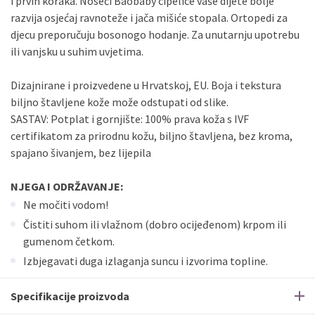
i prvih koraka. Noseći Baobaby cipelice vaše dijete bolje
razvija osjećaj ravnoteže i jača mišiće stopala. Ortopedi za
djecu preporučuju bosonogo hodanje. Za unutarnju upotrebu
ili vanjsku u suhim uvjetima.
Dizajnirane i proizvedene u Hrvatskoj, EU. Boja i tekstura
biljno štavljene kože može odstupati od slike.
SASTAV: Potplat i gornjište: 100% prava koža s IVF
certifikatom za prirodnu kožu, biljno štavljena, bez kroma,
spajano šivanjem, bez lijepila
NJEGA I ODRŽAVANJE:
Ne močiti vodom!
Čistiti suhom ili vlažnom (dobro ocijeđenom) krpom ili
gumenom četkom.
Izbjegavati duga izlaganja suncu i izvorima topline.
Specifikacije proizvoda