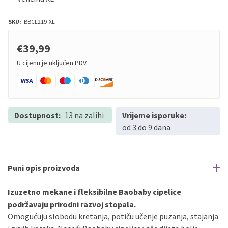
SKU:
BBCL219-XL
€39,99
U cijenu je uključen PDV.
Dostupnost:
13 na zalihi
Vrijeme isporuke:
od 3 do 9 dana
Puni opis proizvoda
Izuzetno mekane i fleksibilne Baobaby cipelice
podržavaju prirodni razvoj stopala.
Omogućuju slobodu kretanja, potiču učenje puzanja, stajanja