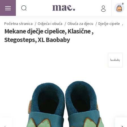
0
Početna stranica
/
Odjeća i obuća
/
Obuća za djecu
/
Dječje cipele
/
M
Mekane dječje cipelice, Klasične ,
Stegosteps, XL Baobaby