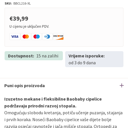
SKU:
BBCL216-XL
€39,99
U cijenu je uključen PDV.
Dostupnost:
15 na zalihi
Vrijeme isporuke:
od 3 do 9 dana
Puni opis proizvoda
Izuzetno mekane i fleksibilne Baobaby cipelice
podržavaju prirodni razvoj stopala.
Omogućuju slobodu kretanja, potiču učenje puzanja, stajanja
i prvih koraka. Noseći Baobaby cipelice vaše dijete bolje
razvija osjećaj ravnoteže i jača mišiće stopala. Ortopedi za