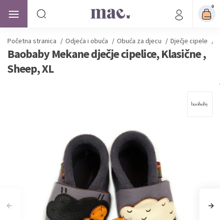
0
Početna stranica
/
Odjeća i obuća
/
Obuća za djecu
/
Dječje cipele
/
B
Baobaby Mekane dječje cipelice, Klasične ,
Sheep, XL