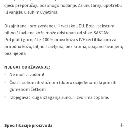
djecu preporučuju bosonogo hodanje. Za unutarnju upotrebu
ili vanjsku u suhim uvjetima.
Dizajnirane i proizvedene u Hrvatskoj, EU. Boja i tekstura
biljno štavljene kože može odstupati od slike. SASTAV:
Potplat i gornjište: 100% prava koža s IVF certifikatom za
prirodnu kožu, biljno štavljena, bez kroma, spajano šivanjem,
bez lijepila
NJEGA I ODRŽAVANJE:
Ne močiti vodom!
Čistiti suhom ili vlažnom (dobro ocijeđenom) krpom ili
gumenom četkom.
Izbjegavati duga izlaganja suncu i izvorima topline.
Specifikacije proizvoda