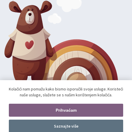
Kolačići nam pomažu kako bismo isporučili svoje usluge. Koristeći
naše usluge, slažete se s našim korištenjem kolačića.
Autorska prava; 2026 mae.hr. Sva prava pridržana.
Web shop izradio:
unamente.agency
Prihvaćam
Pratite nas
Saznajte više
Dodajte u košaricu
kom