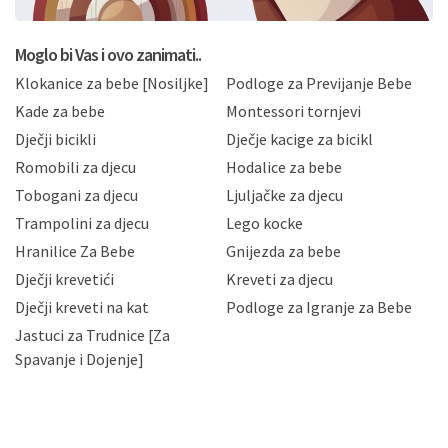
postupati sukladno Općoj uredbi o zaštiti podataka
koju možete pročitati ovdje, sukladno Politici
privatnosti i kolačića koju možete pročitati ovdje i
Moglo bi Vas i ovo zanimati..
sukladno drugim primjenjivim propisima Republike
Klokanice za bebe [Nosiljke]
Podloge za Previjanje Bebe
Hrvatske, a uvijek uz primjenu odgovarajućih tehničkih i
sigurnosnih mjera zaštite osobnih podataka od
Kade za bebe
Montessori tornjevi
neovlaštenog pristupa, zlouporabe, otkrivanja,
Dječji bicikli
Dječje kacige za bicikl
gubitka ili uništenja. Mae.hr štiti privatnost svojih
korisnika i posjetitelja web stranica, čuva povjerljivost
Romobili za djecu
Hodalice za bebe
Vaših osobnih podataka te omogućava pristup i
Tobogani za djecu
Ljuljačke za djecu
priopćavanje osobnih podataka samo onim svojim
zaposlenicima kojima su isti potrebni radi provedbe
Trampolini za djecu
Lego kocke
njihovih poslovnih aktivnosti, a trećim osobama samo u
Hranilice Za Bebe
Gnijezda za bebe
slučajevima koji su dozvoljeni zakonima. Napominjemo
da možete u svako doba, u potpunosti ili djelomice,
Dječji krevetići
Kreveti za djecu
bez naknade i objašnjenja odustati od dane privole i
Dječji kreveti na kat
Podloge za Igranje za Bebe
zatražiti prestanak aktivnosti obrade Vaših osobnih
Jastuci za Trudnice [Za
podataka. Opoziv privole možete podnijeti poštom na
gore navedenu adresu ili e-mailom na adresu:
Spavanje i Dojenje]