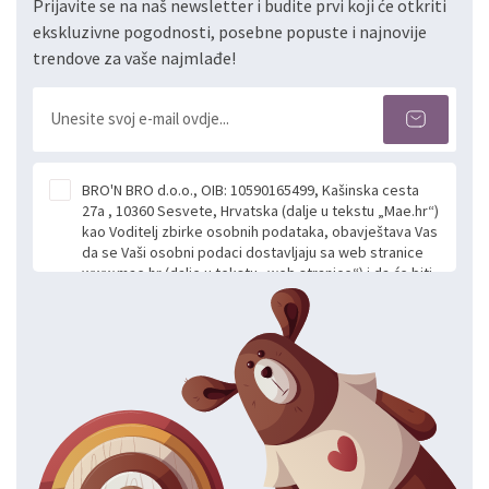
Prijavite se na naš newsletter i budite prvi koji će otkriti
ekskluzivne pogodnosti, posebne popuste i najnovije
trendove za vaše najmlađe!
BRO'N BRO d.o.o., OIB: 10590165499, Kašinska cesta
27a , 10360 Sesvete, Hrvatska (dalje u tekstu „Mae.hr“)
kao Voditelj zbirke osobnih podataka, obavještava Vas
da se Vaši osobni podaci dostavljaju sa web stranice
www.mae.hr (dalje u tekstu „web stranice“) i da će biti
obrađeni. Prihvaćanjem ove Izjave smatra se da
slobodno i izričito dajete privolu za prikupljanje i daljnju
obradu Vaših osobnih podataka koje ustupate Mae.hr
putem ovih web stranica u svrhu odgovora i daljnje
komunikacije na Vaš upit poslan kroz kontakt obrazac.
Radi se o dobrovoljnom davanju podataka te ovu
Izjavu niste dužni prihvatiti odnosno niste dužni unositi
svoje osobne podatke u jednu od prijavnih
formi/obrazaca dostupnih na ovim web stranicama.
BRO'N BRO d.o.o. će s Vašim osobnim podacima